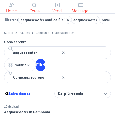
Home
Cerca
Vendi
Messaggi
acquascooter nautica Sicilia
acquascooter
bavaria
Ricerche
Subito
Nautica
Campania
acquascooter
Cosa cerchi?
Filtri
Nautica
Salva ricerca
Dal più recente
10 risultati
Acquascooter in Campania