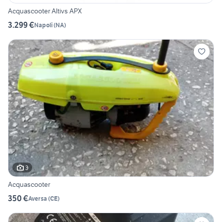
Acquascooter Altivs APX
3.299 €
Napoli
(
NA
)
3
Acquascooter
350 €
Aversa
(
CE
)