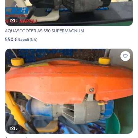
2
AQUASCOOTER AS 650 SUPERMAGNUM
550 €
Napoli
(
NA
)
3