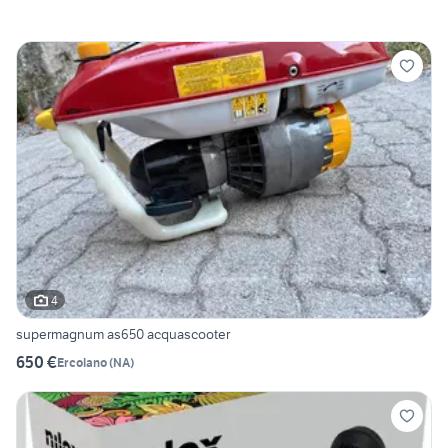
4
supermagnum as650 acquascooter
650 €
Ercolano
(
NA
)