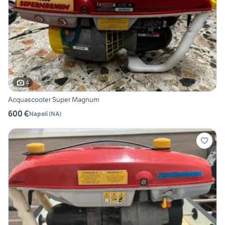
4
Acquascooter Super Magnum
600 €
Napoli
(
NA
)