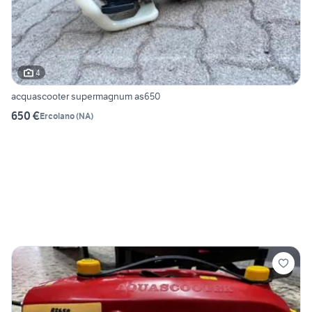
4
acquascooter supermagnum as650
650 €
Ercolano
(
NA
)