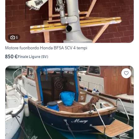
6
Motore fuoribordo Honda BF5A 5CV 4 tempi
850 €
Finale Ligure
(
SV
)