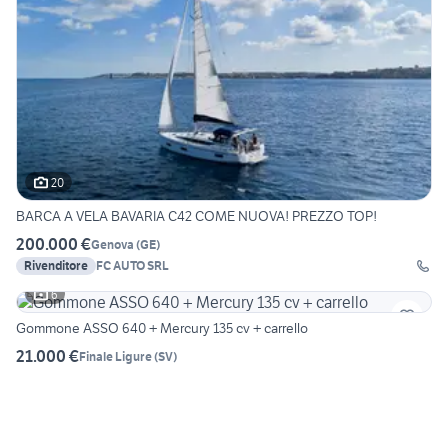
20
BARCA A VELA BAVARIA C42 COME NUOVA! PREZZO TOP!
200.000 €
Genova
(
GE
)
Rivenditore
FC AUTO SRL
6
Gommone ASSO 640 + Mercury 135 cv + carrello
21.000 €
Finale Ligure
(
SV
)