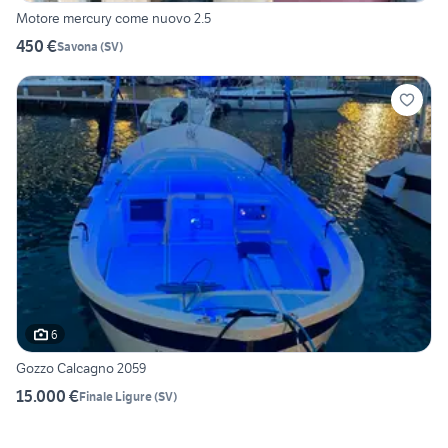
Motore mercury come nuovo 2.5
450 €
Savona
(
SV
)
6
Gozzo Calcagno 2059
15.000 €
Finale Ligure
(
SV
)