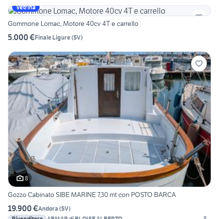
Vetrina
Gommone Lomac, Motore 40cv 4T e carrello
5.000 €
Finale Ligure
(
SV
)
8
Gozzo Cabinato SIBE MARINE 7,30 mt con POSTO BARCA
19.900 €
Andora
(
SV
)
Rivenditore
ABMAR di BLOISE ALBERTO