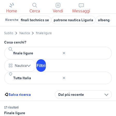
Home
Cerca
Vendi
Messaggi
finali technics se
patrone nautica Liguria
albenga au
Ricerche
Subito
Nautica
finale ligure
Cosa cerchi?
Filtri
Nautica
Salva ricerca
Dal più recente
17 risultati
Finale ligure