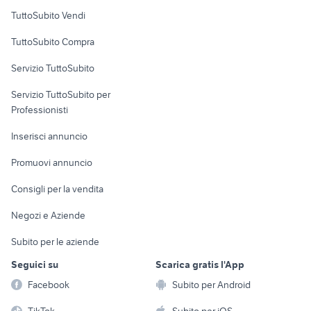
Case vacanza
TuttoSubito Vendi
Uffici e Locali
TuttoSubito Compra
commerciali
Servizio TuttoSubito
elettronica
per la casa e la
sports e hobby
Servizio TuttoSubito per
persona
Informatica
Animali
Professionisti
Arredamento e
Console e
Accessori per
Casalinghi
Inserisci annuncio
Videogiochi
animali
Elettrodomestici
Promuovi annuncio
Audio/Video
Musica e Film
Giardino e Fai da te
Consigli per la vendita
Fotografia
Libri e Riviste
Abbigliamento e
Negozi e Aziende
Telefonia
Strumenti Musicali
Accessori
Subito per le aziende
Sports
Tutto per i bambini
Seguici su
Scarica gratis l'App
Biciclette
Facebook
Subito per Android
Collezionismo