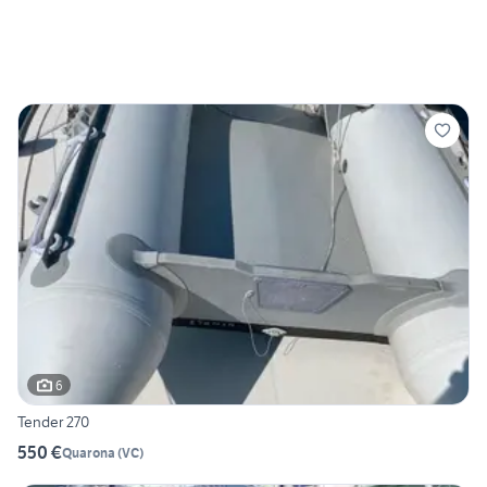
6
Tender 270
550 €
Quarona
(
VC
)