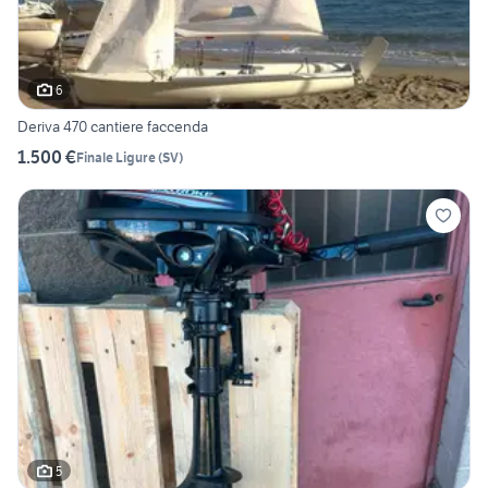
6
Deriva 470 cantiere faccenda
1.500 €
Finale Ligure
(
SV
)
5