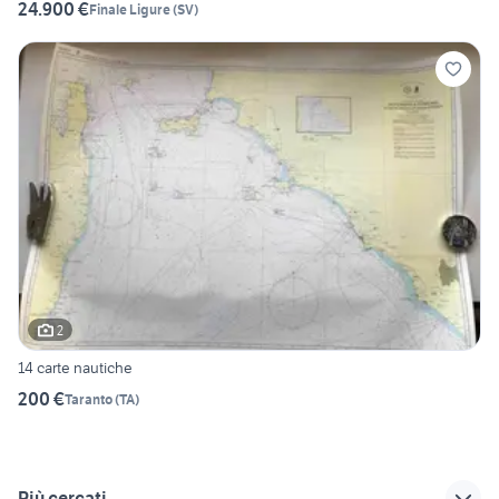
24.900 €
Finale Ligure
(
SV
)
2
14 carte nautiche
200 €
Taranto
(
TA
)
Più cercati