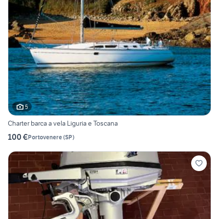
5
Charter barca a vela Liguria e Toscana
100 €
Portovenere
(
SP
)