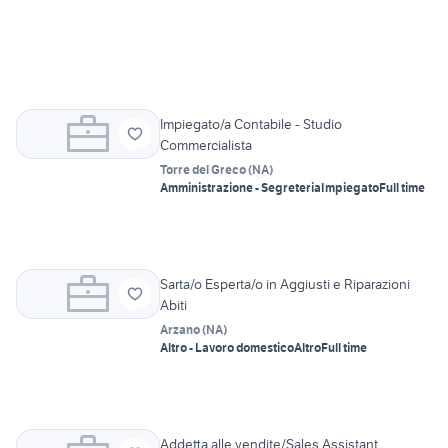
Impiegato/a Contabile - Studio
Commercialista
Torre del Greco
(
NA
)
Amministrazione - Segreteria
Impiegato
Full time
Sarta/o Esperta/o in Aggiusti e Riparazioni
Abiti
Arzano
(
NA
)
Altro - Lavoro domestico
Altro
Full time
Addetta alle vendite/Sales Assistant