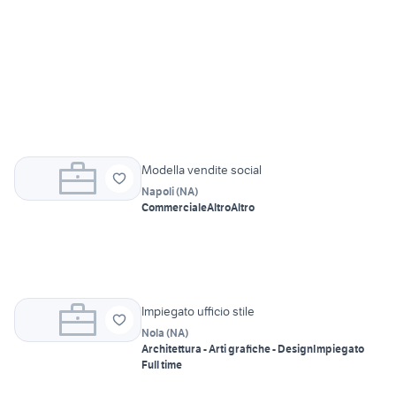
Modella vendite social
Napoli
(
NA
)
Commerciale
Altro
Altro
Impiegato ufficio stile
Nola
(
NA
)
Architettura - Arti grafiche - Design
Impiegato
Full time