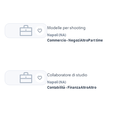
Modelle per shooting
Napoli
(
NA
)
Commercio - Negozi
Altro
Part time
Collaboratore di studio
Napoli
(
NA
)
Contabilità - Finanza
Altro
Altro