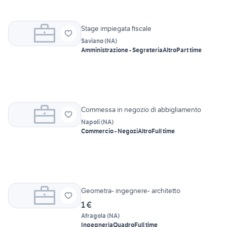
Stage impiegata fiscale
Saviano
(
NA
)
Amministrazione - Segreteria
Altro
Part time
Commessa in negozio di abbigliamento
Napoli
(
NA
)
Commercio - Negozi
Altro
Full time
Geometra- ingegnere- architetto
1 €
Afragola
(
NA
)
Ingegneria
Quadro
Full time