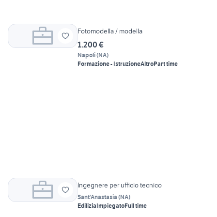
Fotomodella / modella
1.200 €
Napoli
(
NA
)
Formazione - Istruzione
Altro
Part time
Ingegnere per ufficio tecnico
Sant'Anastasia
(
NA
)
Edilizia
Impiegato
Full time