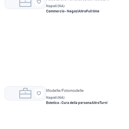
Napoli
(
NA
)
Commercio - Negozi
Altro
Full time
Modelle/Fotomodelle
Napoli
(
NA
)
Estetica - Cura della persona
Altro
Turni