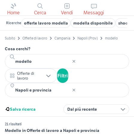
Home
Cerca
Vendi
Messaggi
offerte lavoro modella
modella disponibile
shootin
Ricerche
Subito
Offerte di lavoro
Campania
Napoli (Prov)
modello
Cosa cerchi?
Offerte di
Filtri
lavoro
Salva ricerca
Dal più recente
21 risultati
Modello in Offerte di lavoro a Napoli e provincia