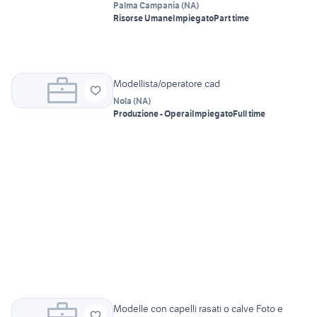
Palma Campania
(
NA
)
Risorse Umane
Impiegato
Part time
Modellista/operatore cad
Nola
(
NA
)
Produzione - Operai
Impiegato
Full time
Modelle con capelli rasati o calve Foto e