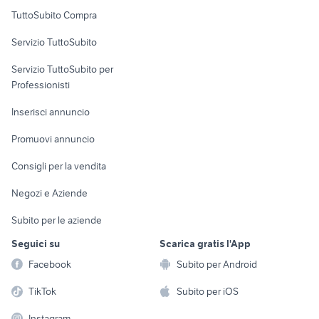
Uffici e Locali
TuttoSubito Compra
commerciali
Servizio TuttoSubito
elettronica
per la casa e la
sports e hobby
Servizio TuttoSubito per
persona
Informatica
Animali
Professionisti
Arredamento e
Console e
Accessori per
Casalinghi
Inserisci annuncio
Videogiochi
animali
Elettrodomestici
Promuovi annuncio
Audio/Video
Musica e Film
Giardino e Fai da te
Consigli per la vendita
Fotografia
Libri e Riviste
Abbigliamento e
Negozi e Aziende
Telefonia
Strumenti Musicali
Accessori
Subito per le aziende
Sports
Tutto per i bambini
Seguici su
Scarica gratis l'App
Biciclette
Facebook
Subito per Android
Collezionismo
TikTok
Subito per iOS
Instagram