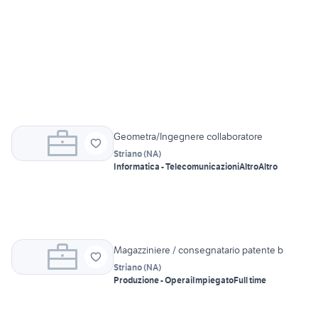
Geometra/Ingegnere collaboratore
Striano
(
NA
)
Informatica - Telecomunicazioni
Altro
Altro
Magazziniere / consegnatario patente b
Striano
(
NA
)
Produzione - Operai
Impiegato
Full time