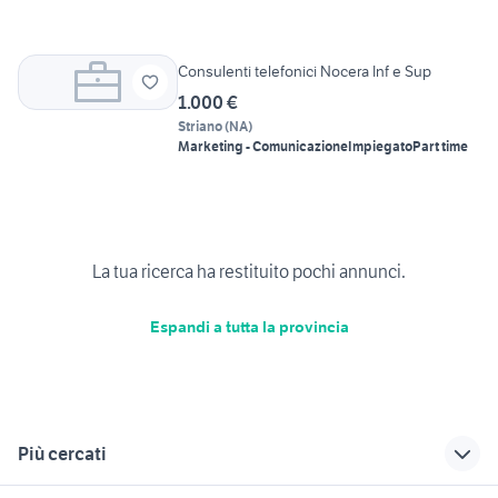
Consulenti telefonici Nocera Inf e Sup
1.000 €
Striano
(
NA
)
Marketing - Comunicazione
Impiegato
Part time
La tua ricerca ha restituito pochi annunci.
Espandi a tutta la provincia
Più cercati