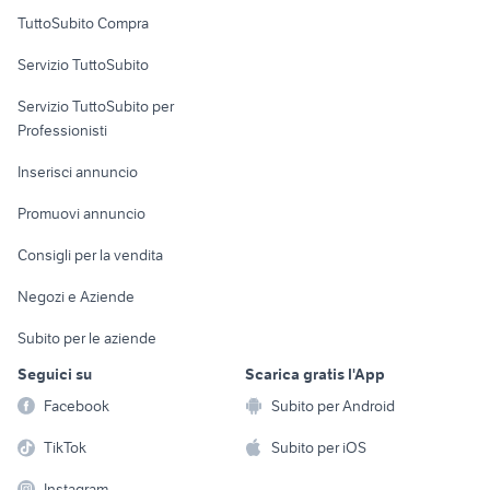
Uffici e Locali
TuttoSubito Compra
commerciali
Servizio TuttoSubito
elettronica
per la casa e la
sports e hobby
Servizio TuttoSubito per
persona
Informatica
Animali
Professionisti
Arredamento e
Console e
Accessori per
Casalinghi
Inserisci annuncio
Videogiochi
animali
Elettrodomestici
Promuovi annuncio
Audio/Video
Musica e Film
Giardino e Fai da te
Consigli per la vendita
Fotografia
Libri e Riviste
Abbigliamento e
Negozi e Aziende
Telefonia
Strumenti Musicali
Accessori
Subito per le aziende
Sports
Tutto per i bambini
Seguici su
Scarica gratis l'App
Biciclette
Facebook
Subito per Android
Collezionismo
TikTok
Subito per iOS
Instagram