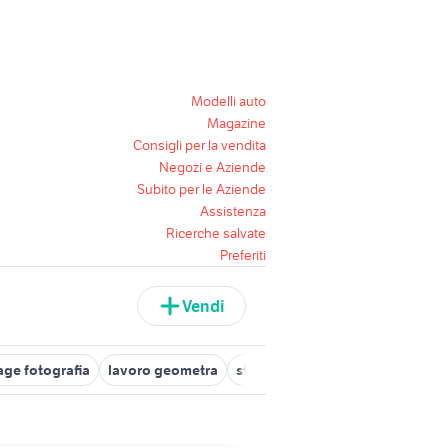
Modelli auto
Magazine
Consigli per la vendita
Negozi e Aziende
Subito per le Aziende
Assistenza
Ricerche salvate
Preferiti
Vendi
age fotografia
lavoro geometra
stage catania
stage per stude