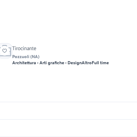
Tirocinante
Pozzuoli
(
NA
)
Architettura - Arti grafiche - Design
Altro
Full time
icherche simili
Suggerimenti
fferte lavoro muratore Palermo
offerte lavoro san severo