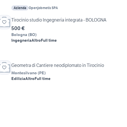
Azienda
Openjobmetis SPA
Tirocinio studio Ingegneria integrata - BOLOGNA
500 €
Bologna
(
BO
)
Ingegneria
Altro
Full time
Geometra di Cantiere neodiplomato in Tirocinio
Montesilvano
(
PE
)
Edilizia
Altro
Full time