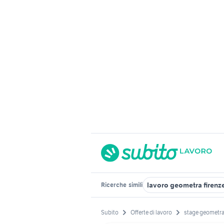
lavoro geometra firenz
Ricerche
simili
Subito
Offerte di lavoro
stage geometr