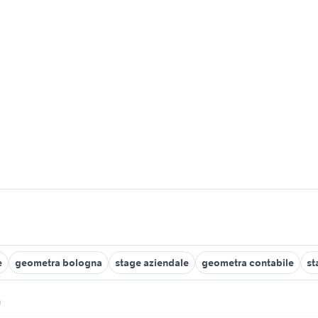
e
geometra bologna
stage aziendale
geometra contabile
st
a