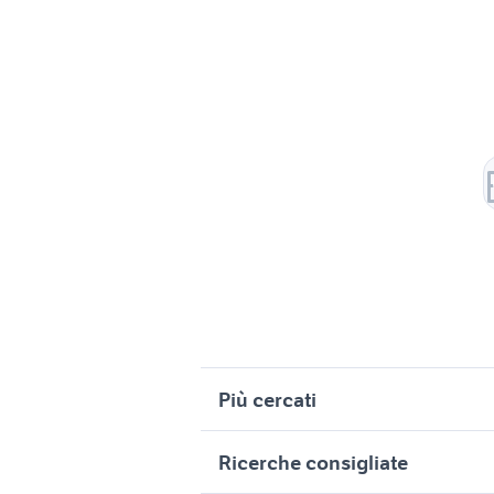
Più cercati
Correlati
R
Ricerche consigliate
candidati lavoro geometra Liguria
o