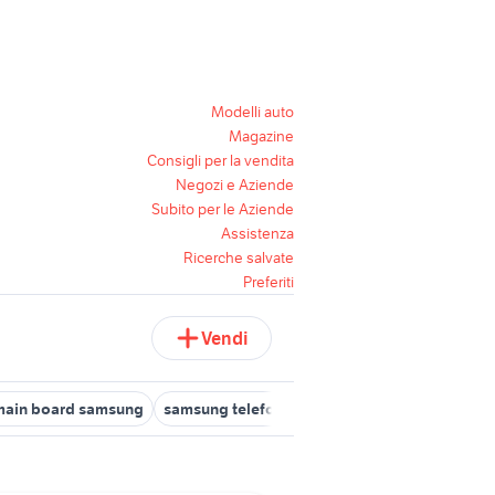
Modelli auto
Magazine
Consigli per la vendita
Negozi e Aziende
Subito per le Aziende
Assistenza
Ricerche salvate
Preferiti
Vendi
main board samsung
samsung telefonia Milano provincia
samsun