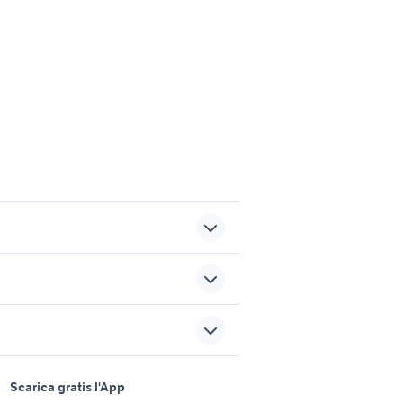
box android telefonia
c
auricolare sbs
sports e hobby
videogiochi Lecce provincia
a
Scarica gratis l'App
Animali