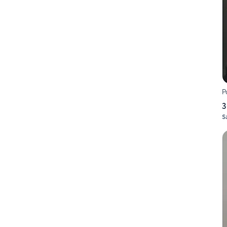
P
3
S