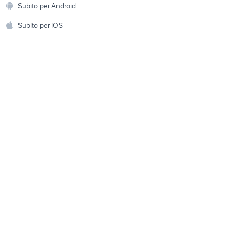
Subito per Android
iphone cassano delle murge
ento e
Accessori per animali
hi
Subito per iOS
Musica e Film
omestici
Libri e Riviste
e Fai da te
Strumenti Musicali
amento e
ri
Sports
 i bambini
Biciclette
Collezionismo