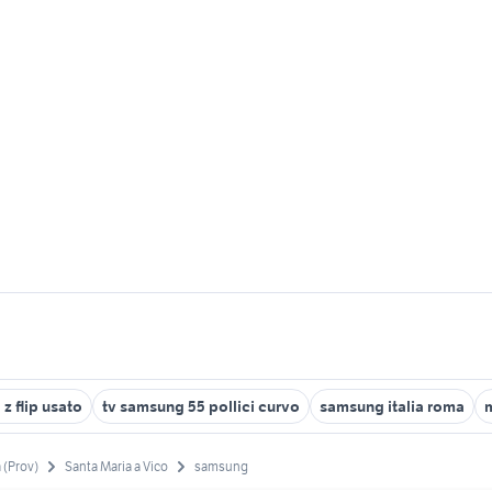
z flip usato
tv samsung 55 pollici curvo
samsung italia roma
 (Prov)
Santa Maria a Vico
samsung