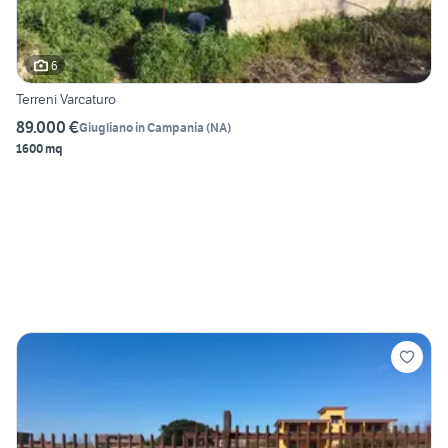
6
Terreni Varcaturo
89.000 €
Giugliano in Campania
(
NA
)
1600 mq