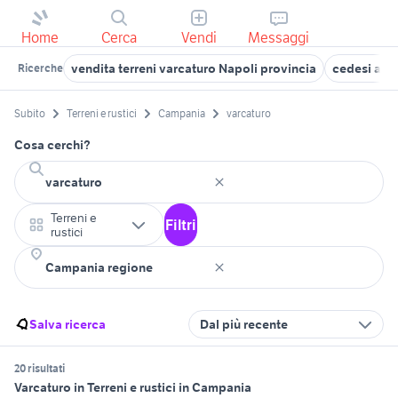
Home
Cerca
Vendi
Messaggi
vendita terreni varcaturo Napoli provincia
cedesi att
Ricerche
Subito
Terreni e rustici
Campania
varcaturo
Cosa cerchi?
Terreni e
Filtri
rustici
Salva ricerca
Dal più recente
20 risultati
Varcaturo in Terreni e rustici in Campania