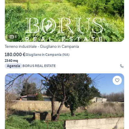
8
Terreno industriale - Giugliano in Campania
180.000 €
Giugliano in Campania
(
NA
)
2340 mq
Agenzia
BORUS REAL ESTATE