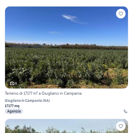
6
Terreno di 17177 m² a Giugliano in Campania
Giugliano in Campania
(
NA
)
17177 mq
Agenzia