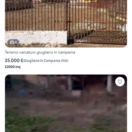
6
Terreno varcaturo giugliano in campania
35.000 €
Giugliano in Campania
(
NA
)
10000 mq