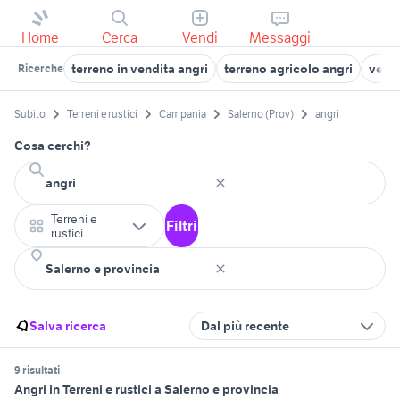
Home
Cerca
Vendi
Messaggi
terreno in vendita angri
terreno agricolo angri
vendi
Ricerche
Subito
Terreni e rustici
Campania
Salerno (Prov)
angri
Cosa cerchi?
Terreni e
Filtri
rustici
Salva ricerca
Dal più recente
9 risultati
Angri in Terreni e rustici a Salerno e provincia