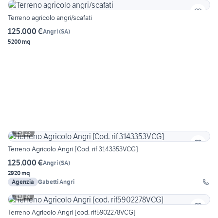
Terreno agricolo angri/scafati
125.000 €
Angri
(
SA
)
5200 mq
23
Terreno Agricolo Angri [Cod. rif 3143353VCG]
125.000 €
Angri
(
SA
)
2920 mq
Agenzia
Gabetti Angri
19
Terreno Agricolo Angri [cod. rif5902278VCG]