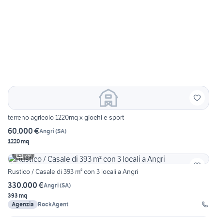
terreno agricolo 1220mq x giochi e sport
60.000 €
Angri
(
SA
)
1220 mq
29
Rustico / Casale di 393 m² con 3 locali a Angri
330.000 €
Angri
(
SA
)
393 mq
Agenzia
RockAgent