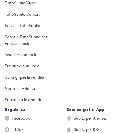
vendita terreni centro Reggio
TuttoSubito Vendi
rustico asiago 20.000 euro
Calabria provincia
Uffici e Locali
TuttoSubito Compra
commerciali
Servizio TuttoSubito
elettronica
per la casa e la
sports e hobby
Servizio TuttoSubito per
persona
Informatica
Animali
Professionisti
Arredamento e
Console e
Accessori per
Casalinghi
Inserisci annuncio
Videogiochi
animali
Elettrodomestici
Promuovi annuncio
Audio/Video
Musica e Film
Giardino e Fai da te
Consigli per la vendita
Fotografia
Libri e Riviste
Abbigliamento e
Negozi e Aziende
Telefonia
Strumenti Musicali
Accessori
Subito per le aziende
Sports
Tutto per i bambini
Seguici su
Scarica gratis l'App
Biciclette
Facebook
Subito per Android
Collezionismo
TikTok
Subito per iOS