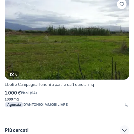
6
Eboli e Campagna-Terreni a partire da 1 euro al mq
1.000 €
Eboli
(
SA
)
1000 mq
Agenzia
D'ANTONIO IMMOBILIARE
Più cercati