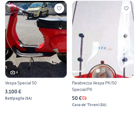
4
Vespa Special 50
Parabrezza Vespa PK/50
Special/PX
3.100 €
50 €
Battipaglia
(
SA
)
Cava de' Tirreni
(
SA
)