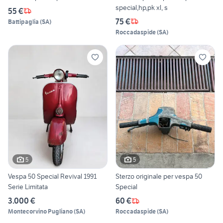
special,hp,pk xl, s
55 €
75 €
Battipaglia
(
SA
)
Roccadaspide
(
SA
)
5
5
Vespa 50 Special Revival 1991
Sterzo originale per vespa 50
Serie Limitata
Special
3.000 €
60 €
Montecorvino Pugliano
(
SA
)
Roccadaspide
(
SA
)