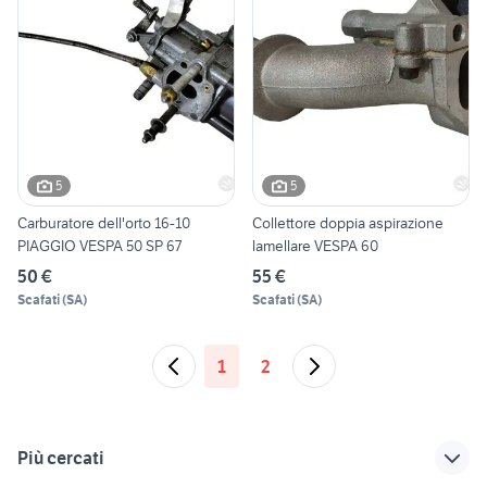
5
5
Carburatore dell'orto 16-10
Collettore doppia aspirazione
PIAGGIO VESPA 50 SP 67
lamellare VESPA 60
50 €
55 €
Scafati
(
SA
)
Scafati
(
SA
)
1
2
Più cercati