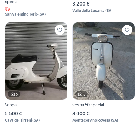
special
3.200 €
Vallo della Lucania
(
SA
)
San Valentino Torio
(
SA
)
5
3
Vespa
vespa 50 special
5.500 €
3.000 €
Cava de' Tirreni
(
SA
)
Montecorvino Rovella
(
SA
)