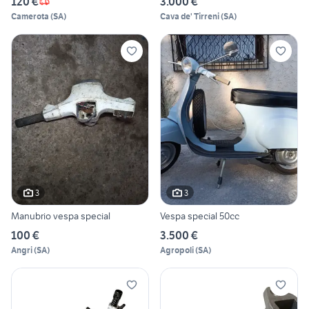
120 €
3.000 €
Camerota
(
SA
)
Cava de' Tirreni
(
SA
)
3
3
Manubrio vespa special
Vespa special 50cc
100 €
3.500 €
Angri
(
SA
)
Agropoli
(
SA
)