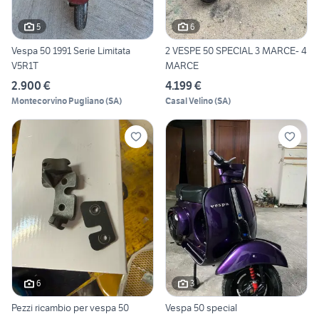
5
6
Vespa 50 1991 Serie Limitata
2 VESPE 50 SPECIAL 3 MARCE- 4
V5R1T
MARCE
2.900 €
4.199 €
Montecorvino Pugliano
(
SA
)
Casal Velino
(
SA
)
6
3
Pezzi ricambio per vespa 50
Vespa 50 special