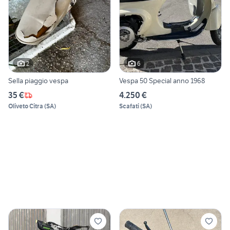
2
6
Sella piaggio vespa
Vespa 50 Special anno 1968
35 €
4.250 €
Oliveto Citra
(
SA
)
Scafati
(
SA
)