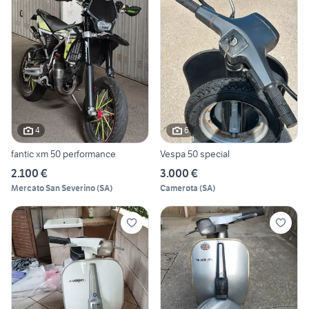
4
6
fantic xm 50 performance
Vespa 50 special
2.100 €
3.000 €
Mercato San Severino
(
SA
)
Camerota
(
SA
)