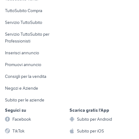
Uffici e Locali
TuttoSubito Compra
commerciali
Servizio TuttoSubito
elettronica
per la casa e la
sports e hobby
Servizio TuttoSubito per
persona
Informatica
Animali
Professionisti
Arredamento e
Console e
Accessori per
Casalinghi
Inserisci annuncio
Videogiochi
animali
Elettrodomestici
Promuovi annuncio
Audio/Video
Musica e Film
Giardino e Fai da te
Consigli per la vendita
Fotografia
Libri e Riviste
Abbigliamento e
Negozi e Aziende
Telefonia
Strumenti Musicali
Accessori
Subito per le aziende
Sports
Tutto per i bambini
Seguici su
Scarica gratis l'App
Biciclette
Facebook
Subito per Android
Collezionismo
TikTok
Subito per iOS