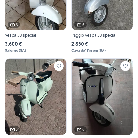
6
6
Vespa 50 special
Paggio vespa 50 special
3.600 €
2.850 €
Salerno
(
SA
)
Cava de' Tirreni
(
SA
)
3
6