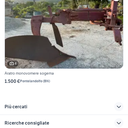
4
Aratro monovomere sogema
1.500 €
Pontelandolfo
(
BN
)
Più cercati
Correlati
Richerche simili
Suggerimenti
Ricerche consigliate
renault veicoli
vendita locali
piaggio porter