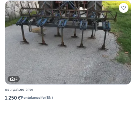
4
estirpatore tiller
1.250 €
Pontelandolfo
(
BN
)