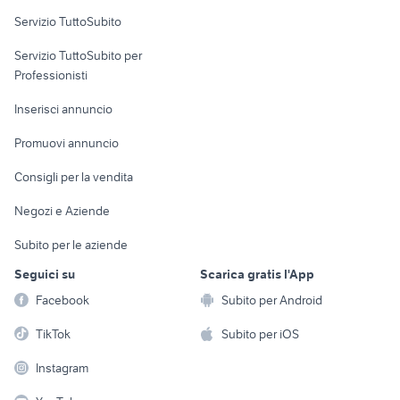
affitto locali San
Servizio TuttoSubito
Nicola la Strada
elettronica
per la casa e la
sports e hobby
Servizio TuttoSubito per
persona
Informatica
Animali
Professionisti
Arredamento e
Console e
Accessori per
Casalinghi
Inserisci annuncio
Videogiochi
animali
Elettrodomestici
Promuovi annuncio
Audio/Video
Musica e Film
Giardino e Fai da te
Consigli per la vendita
Fotografia
Libri e Riviste
Abbigliamento e
Negozi e Aziende
Telefonia
Strumenti Musicali
Accessori
Subito per le aziende
Sports
Tutto per i bambini
Seguici su
Scarica gratis l'App
Biciclette
Facebook
Subito per Android
Collezionismo
TikTok
Subito per iOS
Instagram