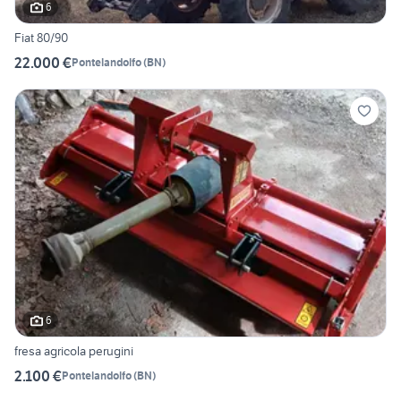
6
Fiat 80/90
22.000 €
Pontelandolfo
(
BN
)
6
fresa agricola perugini
2.100 €
Pontelandolfo
(
BN
)