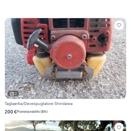
2
Tagliaerba/Decespugliatore Shindaiwa
200 €
Pontelandolfo
(
BN
)