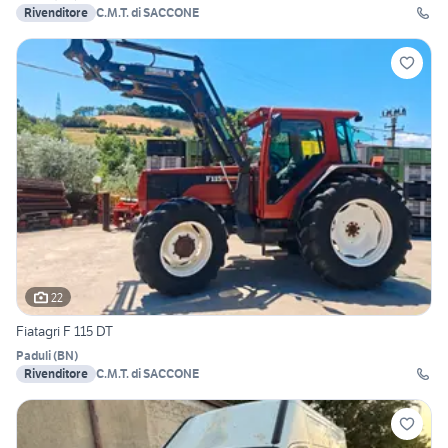
Rivenditore
C.M.T. di SACCONE
22
Fiatagri F 115 DT
Paduli
(
BN
)
Rivenditore
C.M.T. di SACCONE