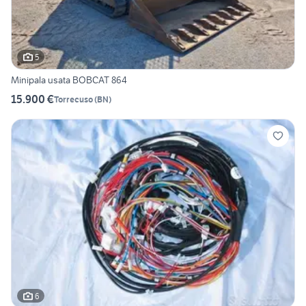
5
Minipala usata BOBCAT 864
15.900 €
Torrecuso
(
BN
)
6