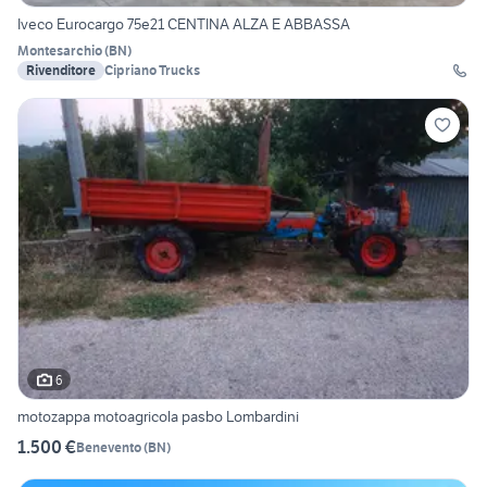
Iveco Eurocargo 75e21 CENTINA ALZA E ABBASSA
Montesarchio
(
BN
)
Rivenditore
Cipriano Trucks
6
motozappa motoagricola pasbo Lombardini
1.500 €
Benevento
(
BN
)