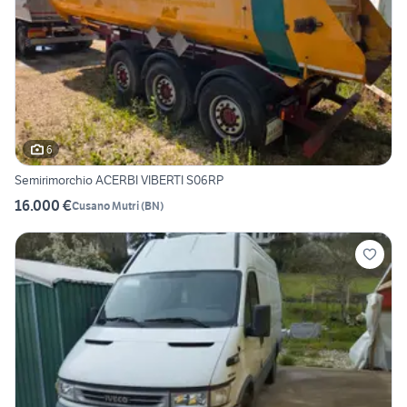
6
Semirimorchio ACERBI VIBERTI S06RP
16.000 €
Cusano Mutri
(
BN
)