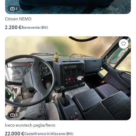
4
Citroen NEMO
2.200 €
Benevento
(
BN
)
4
Iveco eurotech paglia/fieno
22.000 €
Castelfranco in Miscano
(
BN
)