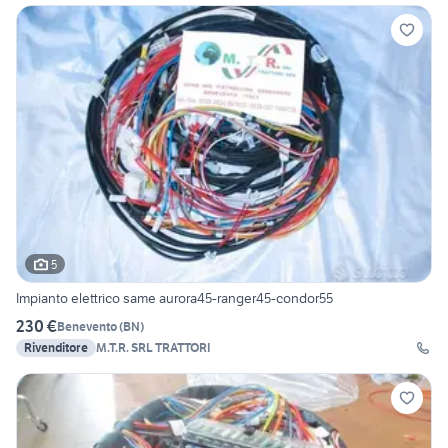
5
Impianto elettrico same aurora45-ranger45-condor55
230 €
Benevento
(
BN
)
Rivenditore
M.T.R. SRL TRATTORI