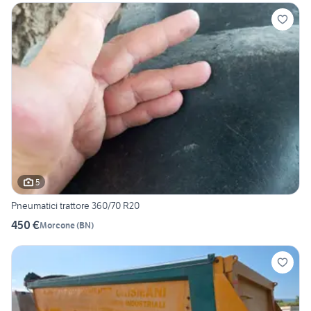
5
Pneumatici trattore 360/70 R20
450 €
Morcone
(
BN
)