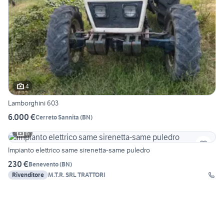
4
Lamborghini 603
6.000 €
Cerreto Sannita
(
BN
)
6
Impianto elettrico same sirenetta-same puledro
230 €
Benevento
(
BN
)
Rivenditore
M.T.R. SRL TRATTORI