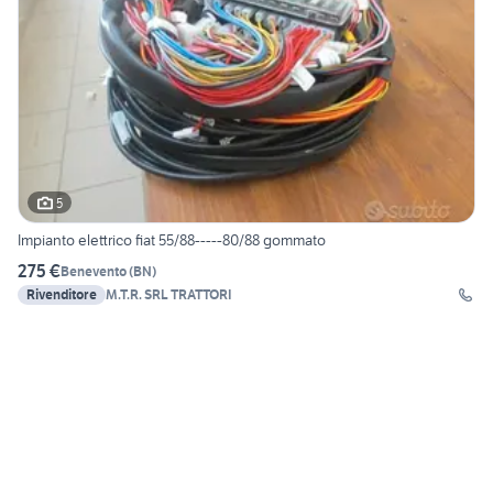
5
Impianto elettrico fiat 55/88-----80/88 gommato
275 €
Benevento
(
BN
)
Rivenditore
M.T.R. SRL TRATTORI