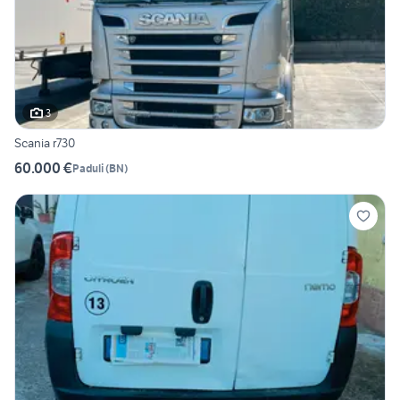
3
Scania r730
60.000 €
Paduli
(
BN
)