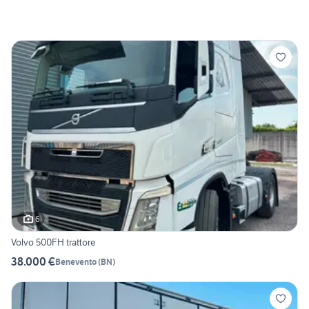
6
Volvo 500FH trattore
38.000 €
Benevento
(
BN
)