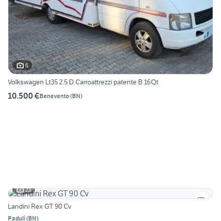
6
Volkswagen Lt35 2.5 D Carroattrezzi patente B 16Qt
10.500 €
Benevento
(
BN
)
23
Landini Rex GT 90 Cv
Paduli
(
BN
)