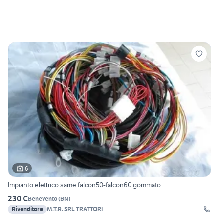
6
Impianto elettrico same falcon50-falcon60 gommato
230 €
Benevento
(
BN
)
Rivenditore
M.T.R. SRL TRATTORI