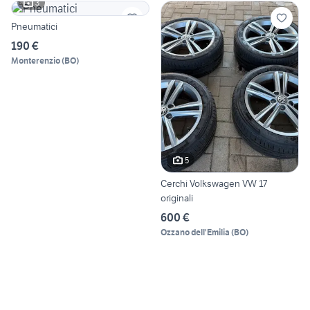
3
Pneumatici
190 €
Monterenzio
(
BO
)
5
Cerchi Volkswagen VW 17
originali
600 €
Ozzano dell'Emilia
(
BO
)