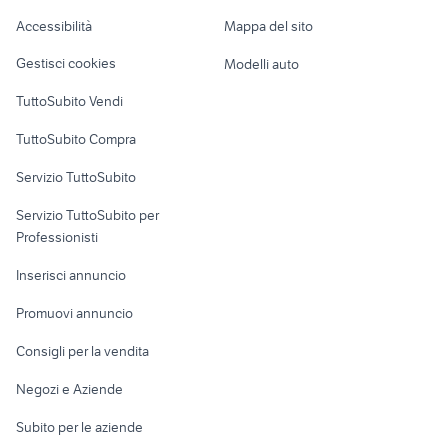
Caravan e Camper
Accessibilità
Mappa del sito
auto honda hr v
auto usate nettuno
Loft, mansarde e
Veicoli commerciali
altro
Gestisci cookies
Modelli auto
Case vacanza
TuttoSubito Vendi
Uffici e Locali
TuttoSubito Compra
commerciali
Servizio TuttoSubito
elettronica
per la casa e la
sports e hobby
Servizio TuttoSubito per
persona
Informatica
Animali
Professionisti
Arredamento e
Console e
Accessori per
Casalinghi
Inserisci annuncio
Videogiochi
animali
Elettrodomestici
Promuovi annuncio
Audio/Video
Musica e Film
Giardino e Fai da te
Consigli per la vendita
Fotografia
Libri e Riviste
Abbigliamento e
Negozi e Aziende
Telefonia
Strumenti Musicali
Accessori
Subito per le aziende
Sports
Tutto per i bambini