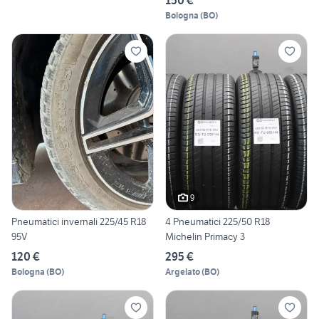
Bologna
(
BO
)
9
Pneumatici invernali 225/45 R18
4 Pneumatici 225/50 R18
95V
Michelin Primacy 3
120 €
295 €
Bologna
(
BO
)
Argelato
(
BO
)