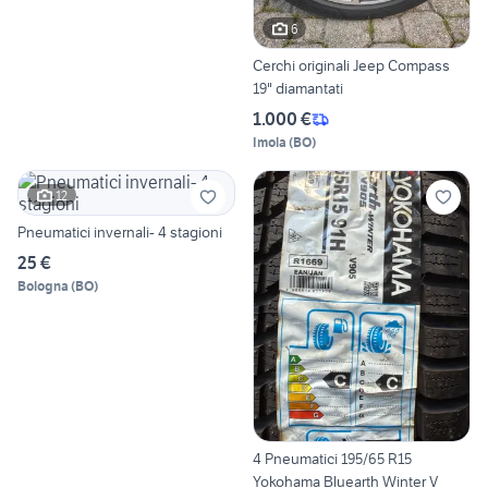
6
Cerchi originali Jeep Compass
19" diamantati
1.000 €
Imola
(
BO
)
12
Pneumatici invernali- 4 stagioni
25 €
Bologna
(
BO
)
4 Pneumatici 195/65 R15
Yokohama Bluearth Winter V