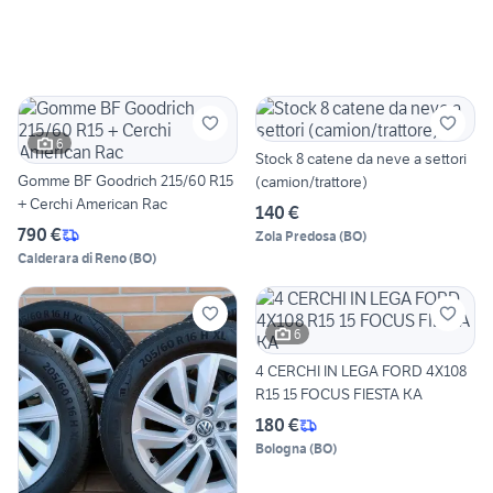
6
Stock 8 catene da neve a settori
Gomme BF Goodrich 215/60 R15
(camion/trattore)
+ Cerchi American Rac
140 €
790 €
Zola Predosa
(
BO
)
Calderara di Reno
(
BO
)
6
4 CERCHI IN LEGA FORD 4X108
R15 15 FOCUS FIESTA KA
180 €
Bologna
(
BO
)