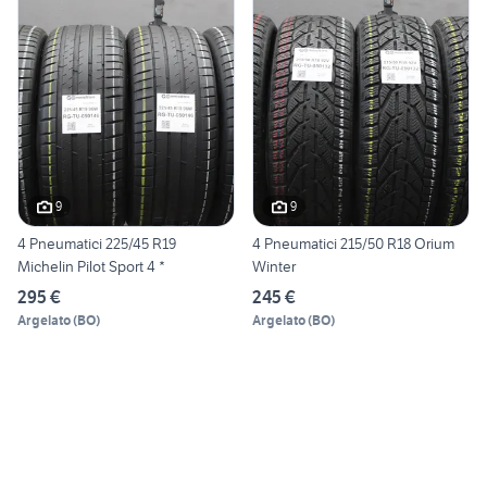
9
9
4 Pneumatici 225/45 R19
4 Pneumatici 215/50 R18 Orium
Michelin Pilot Sport 4 *
Winter
295 €
245 €
Argelato
(
BO
)
Argelato
(
BO
)