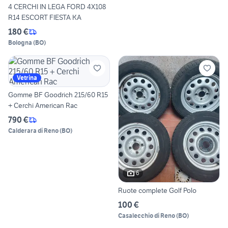
4 CERCHI IN LEGA FORD 4X108
R14 ESCORT FIESTA KA
180 €
Bologna
(
BO
)
Vetrina
Gomme BF Goodrich 215/60 R15
+ Cerchi American Rac
790 €
Calderara di Reno
(
BO
)
6
Ruote complete Golf Polo
100 €
Casalecchio di Reno
(
BO
)