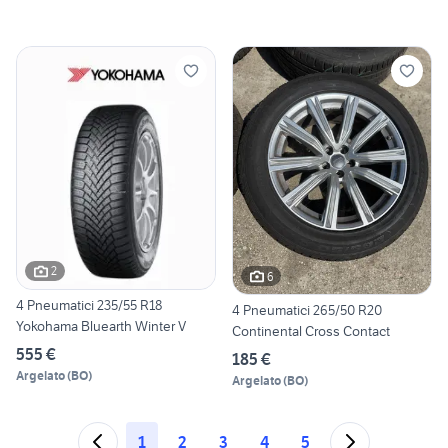
2
6
4 Pneumatici 235/55 R18
4 Pneumatici 265/50 R20
Yokohama Bluearth Winter V
Continental Cross Contact
555 €
185 €
Argelato
(
BO
)
Argelato
(
BO
)
1
2
3
4
5