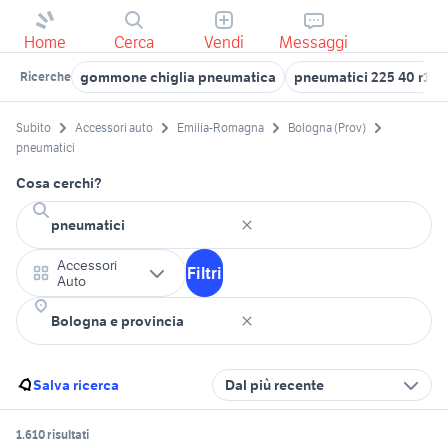
Home
Cerca
Vendi
Messaggi
gommone chiglia pneumatica
pneumatici 225 40 r18
Ricerche
Subito
Accessori auto
Emilia-Romagna
Bologna (Prov)
pneumatici
Cosa cerchi?
Accessori
Filtri
Auto
Salva ricerca
Dal più recente
1.610 risultati