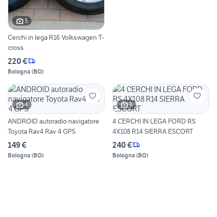
5
Cerchi in lega R16 Volkswagen T-
cross
220 €
Bologna
(
BO
)
4
6
ANDROID autoradio navigatore
4 CERCHI IN LEGA FORD RS
Toyota Rav4 Rav 4 GPS
4X108 R14 SIERRA ESCORT
149 €
240 €
Bologna
(
BO
)
Bologna
(
BO
)