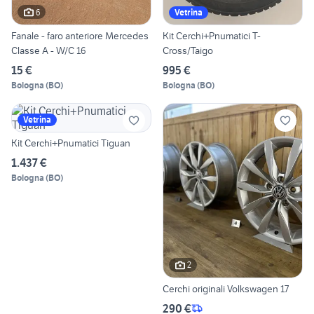
6
Vetrina
Fanale - faro anteriore Mercedes
Kit Cerchi+Pnumatici T-
Classe A - W/C 16
Cross/Taigo
15 €
995 €
Bologna
(
BO
)
Bologna
(
BO
)
Vetrina
Kit Cerchi+Pnumatici Tiguan
1.437 €
Bologna
(
BO
)
2
Cerchi originali Volkswagen 17
290 €