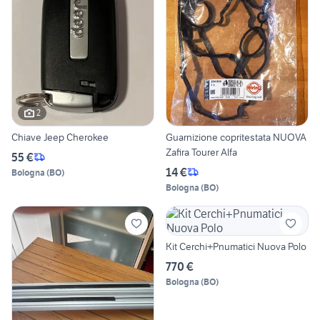
2
Chiave Jeep Cherokee
Guarnizione copritestata NUOVA
Zafira Tourer Alfa
55 €
14 €
Bologna
(
BO
)
Bologna
(
BO
)
Kit Cerchi+Pnumatici Nuova Polo
770 €
Bologna
(
BO
)