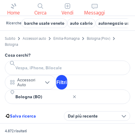
Home
Cerca
Vendi
Messaggi
barche usate veneto
auto cabrio
autonegozio usato
Ricerche
Subito
Accessori auto
Emilia-Romagna
Bologna (Prov)
Bologna
Cosa cerchi?
Accessori
Filtri
Auto
Salva ricerca
Dal più recente
4.872 risultati