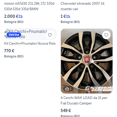
motori m57d30 231 286 272 330d
Chevrolet silverado 2007-14
530d 535d 335d BMW
ricambi vari
2.000 €
1 €
Bologna
(
BO
)
Bologna
(
BO
)
Vetrina
Kit Cerchi+Pnumatici Nuova Polo
770 €
Bologna
(
BO
)
2
4 Cerchi MAK LOAD da 15 per
Fiat Ducato Camper
549 €
Bologna
(
BO
)