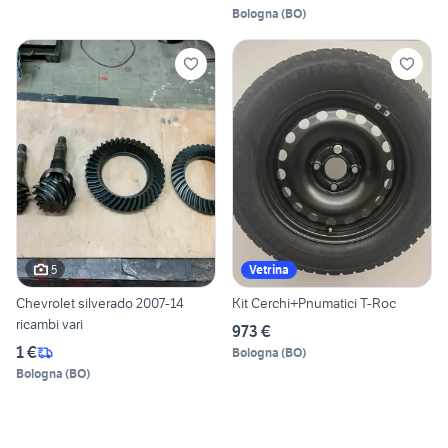
Bologna
(
BO
)
5
Vetrina
Chevrolet silverado 2007-14
Kit Cerchi+Pnumatici T-Roc
ricambi vari
973 €
1 €
Bologna
(
BO
)
Bologna
(
BO
)