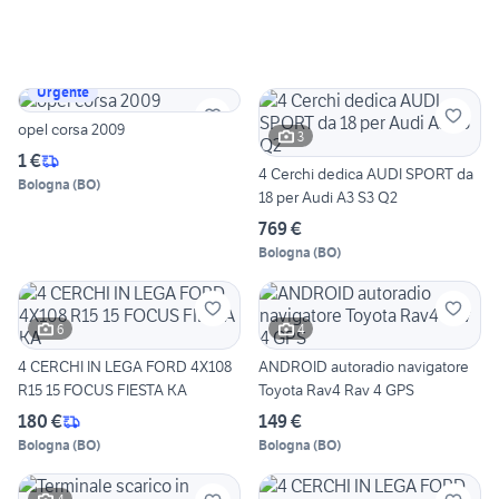
Urgente
opel corsa 2009
3
1 €
4 Cerchi dedica AUDI SPORT da
Bologna
(
BO
)
18 per Audi A3 S3 Q2
769 €
Bologna
(
BO
)
6
4
4 CERCHI IN LEGA FORD 4X108
ANDROID autoradio navigatore
R15 15 FOCUS FIESTA KA
Toyota Rav4 Rav 4 GPS
180 €
149 €
Bologna
(
BO
)
Bologna
(
BO
)