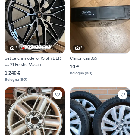
3
3
Set cerchi modello RS SPYDER
Clarion caa 355
da 21 Porshe Macan
10 €
1.249 €
Bologna
(
BO
)
Bologna
(
BO
)