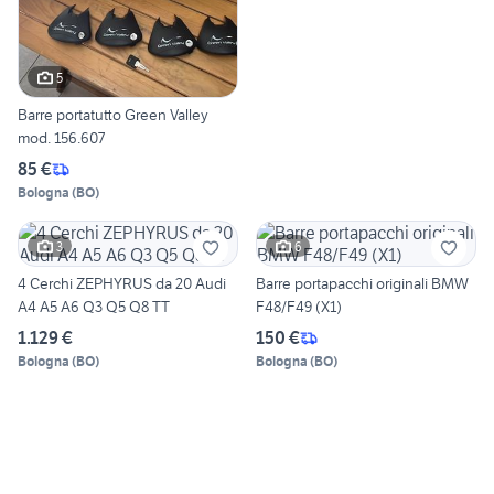
5
Barre portatutto Green Valley
mod. 156.607
85 €
Bologna
(
BO
)
3
6
4 Cerchi ZEPHYRUS da 20 Audi
Barre portapacchi originali BMW
A4 A5 A6 Q3 Q5 Q8 TT
F48/F49 (X1)
1.129 €
150 €
Bologna
(
BO
)
Bologna
(
BO
)