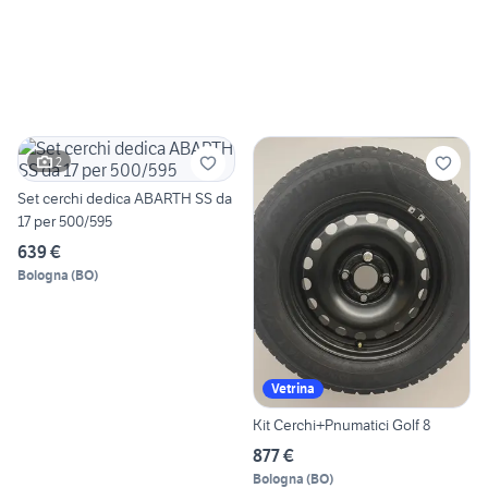
2
Set cerchi dedica ABARTH SS da
17 per 500/595
639 €
Bologna
(
BO
)
Vetrina
Kit Cerchi+Pnumatici Golf 8
877 €
Bologna
(
BO
)