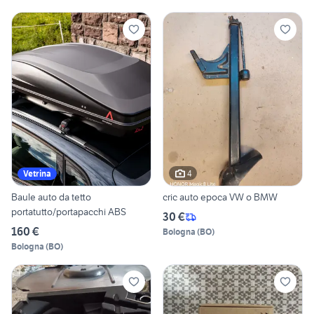
4
Vetrina
Baule auto da tetto
cric auto epoca VW o BMW
portatutto/portapacchi ABS
30 €
160 €
Bologna
(
BO
)
Bologna
(
BO
)