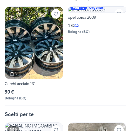
Vetrina
Urgente
opel corsa 2009
1 €
Bologna
(
BO
)
3
Cerchi acciaio 13’
50 €
Bologna
(
BO
)
Scelti per te
6