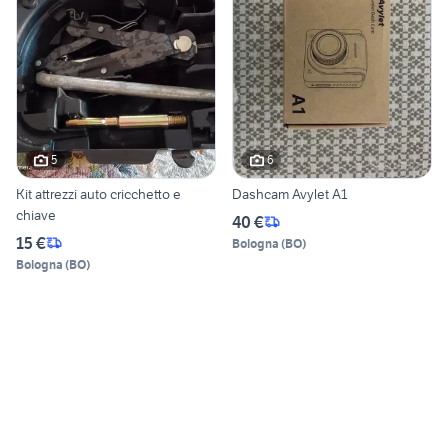
5
6
Kit attrezzi auto cricchetto e
Dashcam Avylet A1
chiave
40 €
15 €
Bologna
(
BO
)
Bologna
(
BO
)