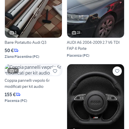
3
19
Barre Portatutto Audi Q3
AUDI A6 2004-2009 2.7 V6 TDI
FAP 4 Porte
50 €
Piacenza
(
PC
)
Ziano Piacentino
(
PC
)
4
Coppia pannelli vwpolo 6r
modificati per kit audio
155 €
Piacenza
(
PC
)