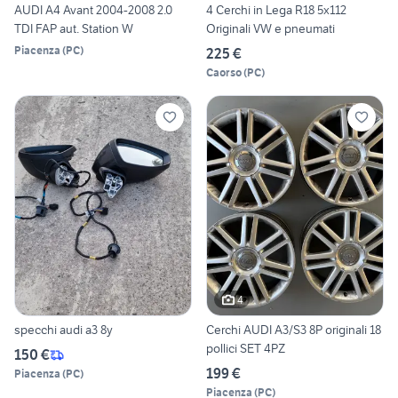
AUDI A4 Avant 2004-2008 2.0
4 Cerchi in Lega R18 5x112
TDI FAP aut. Station W
Originali VW e pneumati
Piacenza
(
PC
)
225 €
Caorso
(
PC
)
4
specchi audi a3 8y
Cerchi AUDI A3/S3 8P originali 18
pollici SET 4PZ
150 €
199 €
Piacenza
(
PC
)
Piacenza
(
PC
)