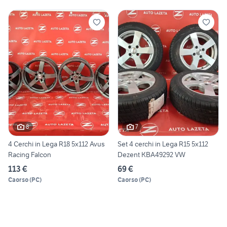
8
7
4 Cerchi in Lega R18 5x112 Avus
Set 4 cerchi in Lega R15 5x112
Racing Falcon
Dezent KBA49292 VW
113 €
69 €
Caorso
(
PC
)
Caorso
(
PC
)