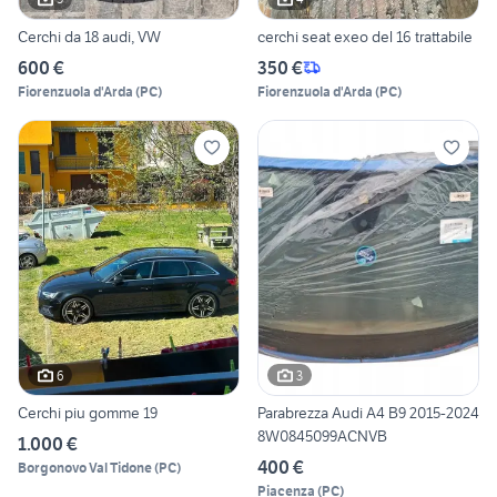
Cerchi da 18 audi, VW
cerchi seat exeo del 16 trattabile
600 €
350 €
Fiorenzuola d'Arda
(
PC
)
Fiorenzuola d'Arda
(
PC
)
6
3
Cerchi piu gomme 19
Parabrezza Audi A4 B9 2015-2024
8W0845099ACNVB
1.000 €
400 €
Borgonovo Val Tidone
(
PC
)
Piacenza
(
PC
)