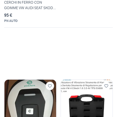
CERCHI IN FERRO CON
GOMME VW AUDI SEAT SKODA
R 15
95 €
PN AUTO