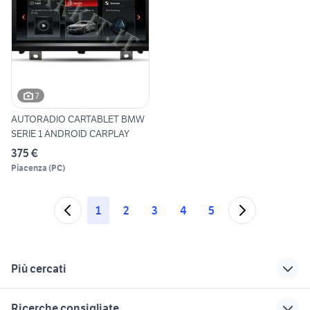
7
AUTORADIO CARTABLET BMW
SERIE 1 ANDROID CARPLAY
375 €
Piacenza
(
PC
)
1
2
3
4
5
Più cercati
Correlati
Richerche simili
Suggerimenti
Ricerche consigliate