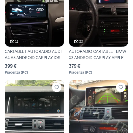
11
23
CARTABLET AUTORADIO AUDI
AUTORADIO CARTABLET BMW
A4 A5 ANDROID CARPLAY IOS
X3 ANDROID CARPLAY APPLE
399 €
379 €
Piacenza
(
PC
)
Piacenza
(
PC
)