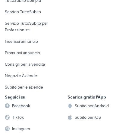
TuttoSubito Compra
commerciali
Servizio TuttoSubito
elettronica
per la casa e la
sports e hobby
Servizio TuttoSubito per
persona
Informatica
Animali
Professionisti
Arredamento e
Console e
Accessori per
Casalinghi
Inserisci annuncio
Videogiochi
animali
Elettrodomestici
Promuovi annuncio
Audio/Video
Musica e Film
Giardino e Fai da te
Consigli per la vendita
Fotografia
Libri e Riviste
Abbigliamento e
Negozi e Aziende
Telefonia
Strumenti Musicali
Accessori
Subito per le aziende
Sports
Tutto per i bambini
Seguici su
Scarica gratis l'App
Biciclette
Facebook
Subito per Android
Collezionismo
TikTok
Subito per iOS
Instagram