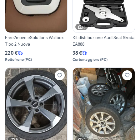
6
Free2move eSolutions Wallbox
Kit distribuzione Audi Seat Skoda
Tipo 2 Nuova
EA888
220 €
38 €
Rottofreno
(
PC
)
Cortemaggiore
(
PC
)
5
4