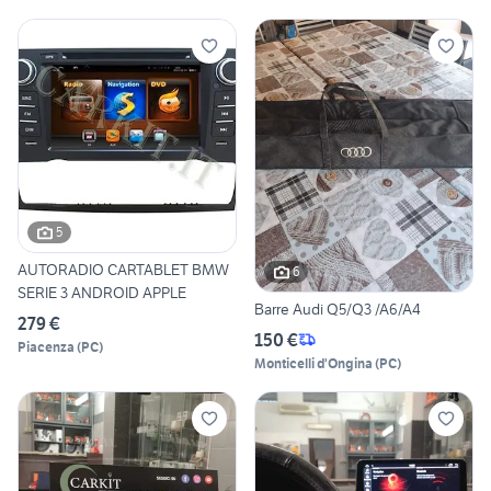
5
AUTORADIO CARTABLET BMW
6
SERIE 3 ANDROID APPLE
Barre Audi Q5/Q3 /A6/A4
279 €
150 €
Piacenza
(
PC
)
Monticelli d'Ongina
(
PC
)