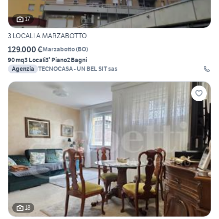
17
3 LOCALI A MARZABOTTO
129.000 €
Marzabotto
(
BO
)
90 mq
3 Locali
3° Piano
2 Bagni
Agenzia
TECNOCASA - UN BEL SIT sas
18