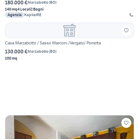
180.000 €
Marzabotto
(
BO
)
140 mq
4 Locali
2 Bagni
Agenzia
KapitalRE
Casa Marzabotto / Sasso Marconi /Vergato/ Porretta
130.000 €
Marzabotto
(
BO
)
100 mq