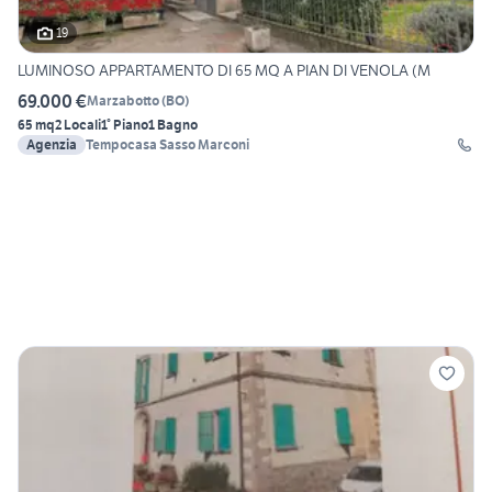
19
LUMINOSO APPARTAMENTO DI 65 MQ A PIAN DI VENOLA (M
69.000 €
Marzabotto
(
BO
)
65 mq
2 Locali
1° Piano
1 Bagno
Agenzia
Tempocasa Sasso Marconi