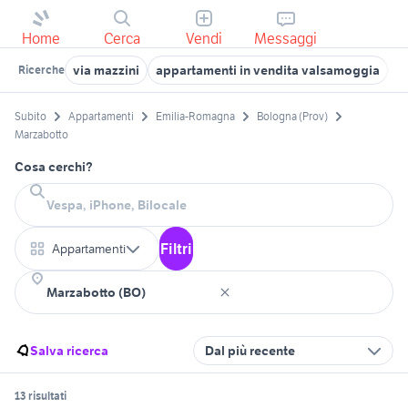
Home
Cerca
Vendi
Messaggi
via mazzini
appartamenti in vendita valsamoggia
ca
Ricerche
Subito
Appartamenti
Emilia-Romagna
Bologna (Prov)
Marzabotto
Cosa cerchi?
Filtri
Appartamenti
Salva ricerca
Dal più recente
13 risultati