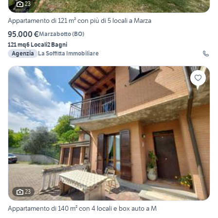
23
Appartamento di 121 m² con più di 5 locali a Marza
95.000 €
Marzabotto
(
BO
)
121 mq
6 Locali
2 Bagni
Agenzia
La Soffitta Immobiliare
23
Appartamento di 140 m² con 4 locali e box auto a M