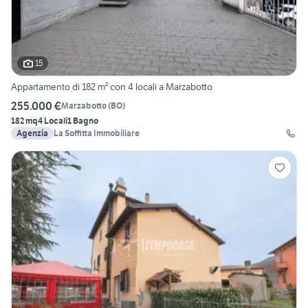
15
Appartamento di 182 m² con 4 locali a Marzabotto
255.000 €
Marzabotto
(
BO
)
182 mq
4 Locali
1 Bagno
Agenzia
La Soffitta Immobiliare