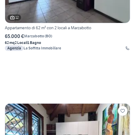
12
Appartamento di 62 m² con 2 locali a Marzabotto
65.000 €
Marzabotto
(
BO
)
62 mq
2 Locali
1 Bagno
Agenzia
La Soffitta Immobiliare