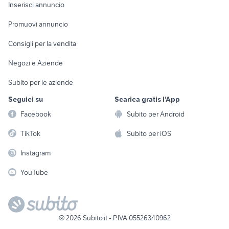
Console e
Accessori per
Casalinghi
Inserisci annuncio
Videogiochi
animali
Elettrodomestici
Promuovi annuncio
Audio/Video
Musica e Film
Giardino e Fai da te
Consigli per la vendita
Fotografia
Libri e Riviste
Abbigliamento e
Negozi e Aziende
Telefonia
Strumenti Musicali
Accessori
Subito per le aziende
Sports
Tutto per i bambini
Seguici su
Scarica gratis l'App
Biciclette
Facebook
Subito per Android
Collezionismo
TikTok
Subito per iOS
Instagram
YouTube
©
2026
Subito.it - P.IVA 05526340962