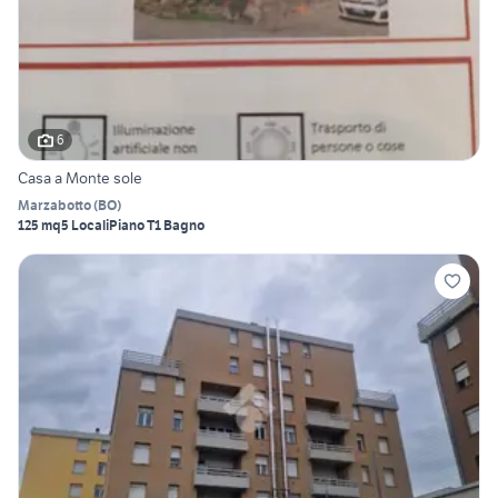
6
Casa a Monte sole
Marzabotto
(
BO
)
125 mq
5 Locali
Piano T
1 Bagno