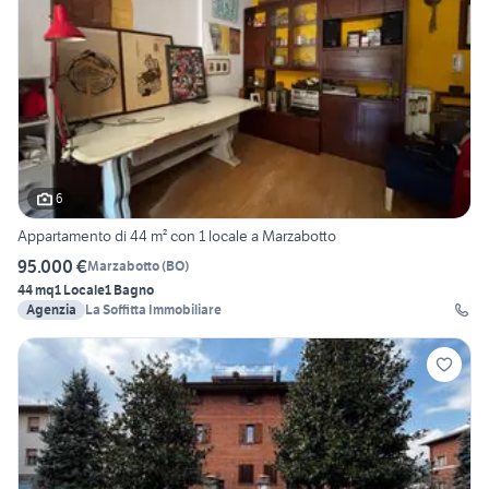
6
Appartamento di 44 m² con 1 locale a Marzabotto
95.000 €
Marzabotto
(
BO
)
44 mq
1 Locale
1 Bagno
Agenzia
La Soffitta Immobiliare