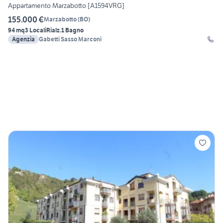
Appartamento Marzabotto [A1594VRG]
155.000 €
Marzabotto
(
BO
)
94 mq
3 Locali
Rialz.
1 Bagno
Agenzia
Gabetti Sasso Marconi