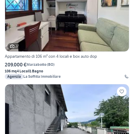
27
Appartamento di 106 m² con 4 locali e box auto dop
209.000 €
Marzabotto
(
BO
)
106 mq
4 Locali
1 Bagno
Agenzia
La Soffitta Immobiliare