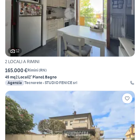
12
2 LOCALI A RIMINI
165.000 €
Rimini
(
RN
)
45 mq
2 Locali
2° Piano
1 Bagno
Agenzia
Tecnorete - STUDIO FENICE srl