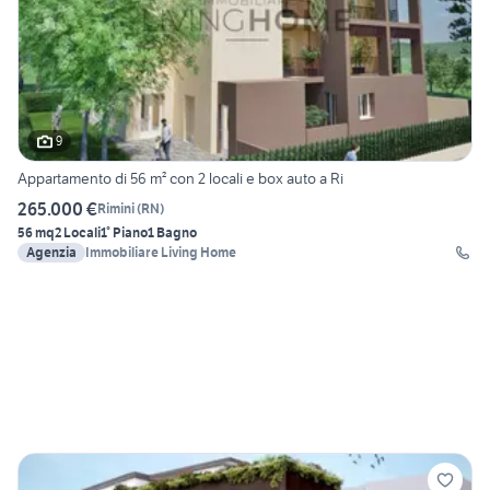
9
Appartamento di 56 m² con 2 locali e box auto a Ri
265.000 €
Rimini
(
RN
)
56 mq
2 Locali
1° Piano
1 Bagno
Agenzia
Immobiliare Living Home