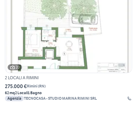
20
2 LOCALI A RIMINI
275.000 €
Rimini
(
RN
)
62 mq
2 Locali
1 Bagno
Agenzia
TECNOCASA - STUDIO MARINA RIMINI SRL