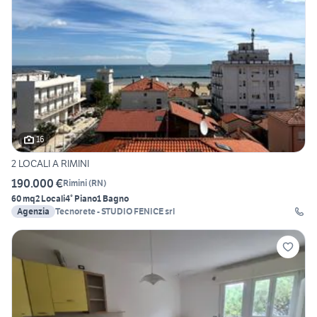
16
2 LOCALI A RIMINI
190.000 €
Rimini
(
RN
)
60 mq
2 Locali
4° Piano
1 Bagno
Agenzia
Tecnorete - STUDIO FENICE srl