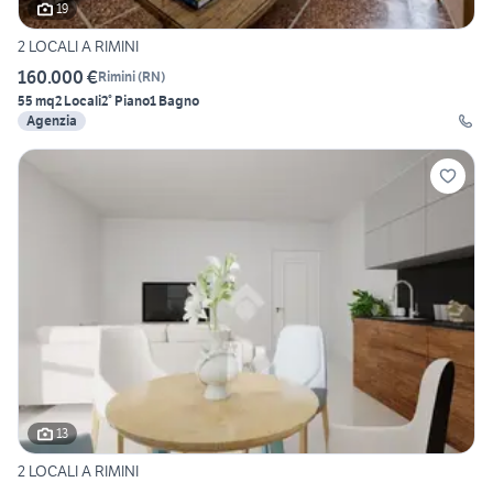
19
2 LOCALI A RIMINI
160.000 €
Rimini
(
RN
)
55 mq
2 Locali
2° Piano
1 Bagno
Agenzia
13
2 LOCALI A RIMINI