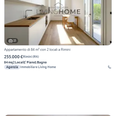
15
Appartamento di 84 m² con 2 locali a Rimini
255.000 €
Rimini
(
RN
)
84 mq
2 Locali
1° Piano
1 Bagno
Agenzia
Immobiliare Living Home