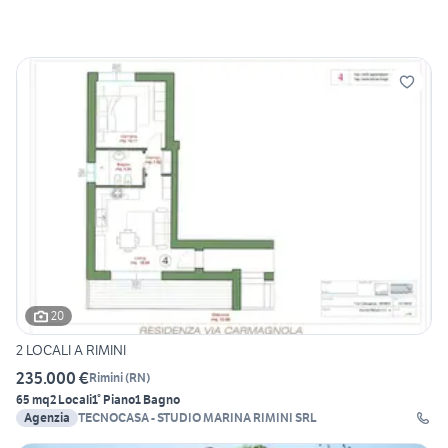
20
2 LOCALI A RIMINI
235.000 €
Rimini
(
RN
)
65 mq
2 Locali
1° Piano
1 Bagno
Agenzia
TECNOCASA - STUDIO MARINA RIMINI SRL