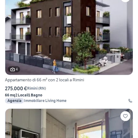
4
Appartamento di 66 m² con 2 locali a Rimini
275.000 €
Rimini
(
RN
)
66 mq
2 Locali
1 Bagno
Agenzia
Immobiliare Living Home