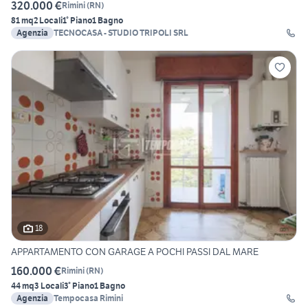
320.000 €
Rimini
(
RN
)
81 mq
2 Locali
1° Piano
1 Bagno
Agenzia
TECNOCASA - STUDIO TRIPOLI SRL
18
APPARTAMENTO CON GARAGE A POCHI PASSI DAL MARE
160.000 €
Rimini
(
RN
)
44 mq
3 Locali
3° Piano
1 Bagno
Agenzia
Tempocasa Rimini