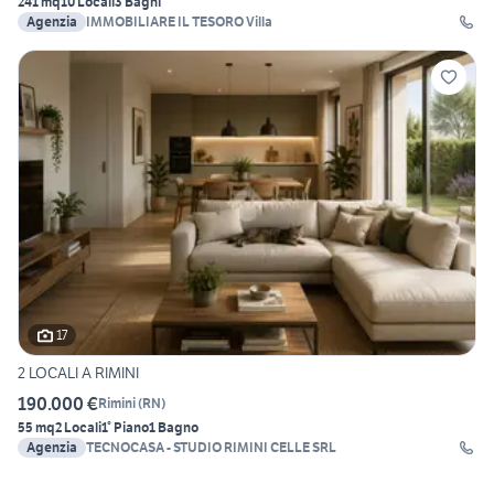
241 mq
10 Locali
3 Bagni
Agenzia
IMMOBILIARE IL TESORO Villa
17
2 LOCALI A RIMINI
190.000 €
Rimini
(
RN
)
55 mq
2 Locali
1° Piano
1 Bagno
Agenzia
TECNOCASA - STUDIO RIMINI CELLE SRL