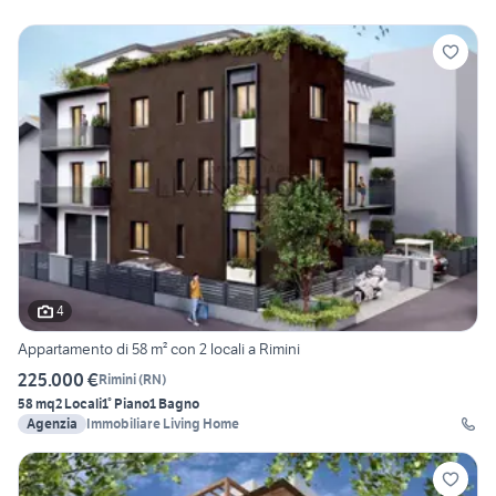
4
Appartamento di 58 m² con 2 locali a Rimini
225.000 €
Rimini
(
RN
)
58 mq
2 Locali
1° Piano
1 Bagno
Agenzia
Immobiliare Living Home