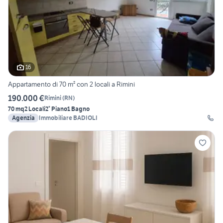
16
Appartamento di 70 m² con 2 locali a Rimini
190.000 €
Rimini
(
RN
)
70 mq
2 Locali
2° Piano
1 Bagno
Agenzia
Immobiliare BADIOLI