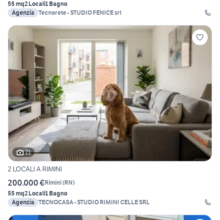
55 mq
2 Locali
1 Bagno
Agenzia
Tecnorete - STUDIO FENICE srl
21
2 LOCALI A RIMINI
200.000 €
Rimini
(
RN
)
55 mq
2 Locali
1 Bagno
Agenzia
TECNOCASA - STUDIO RIMINI CELLE SRL