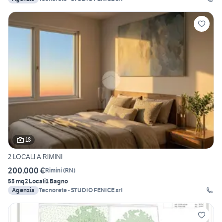
18
2 LOCALI A RIMINI
200.000 €
Rimini
(
RN
)
55 mq
2 Locali
1 Bagno
Agenzia
Tecnorete - STUDIO FENICE srl