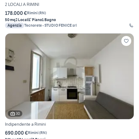
2 LOCALI A RIMINI
178.000 €
Rimini
(
RN
)
50 mq
2 Locali
1° Piano
1 Bagno
Agenzia
Tecnorete - STUDIO FENICE srl
30
Indipendente a Rimini
690.000 €
Rimini
(
RN
)