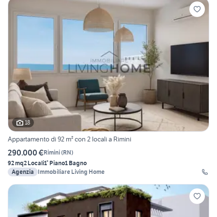
18
Appartamento di 92 m² con 2 locali a Rimini
290.000 €
Rimini
(
RN
)
92 mq
2 Locali
1° Piano
1 Bagno
Agenzia
Immobiliare Living Home