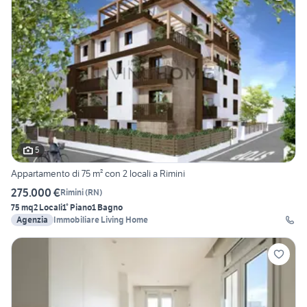
5
Appartamento di 75 m² con 2 locali a Rimini
275.000 €
Rimini
(
RN
)
75 mq
2 Locali
1° Piano
1 Bagno
Agenzia
Immobiliare Living Home