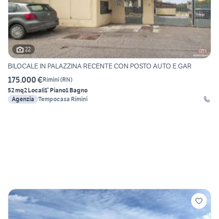
22
BILOCALE IN PALAZZINA RECENTE CON POSTO AUTO E GAR
175.000 €
Rimini
(
RN
)
52 mq
2 Locali
1° Piano
1 Bagno
Agenzia
Tempocasa Rimini