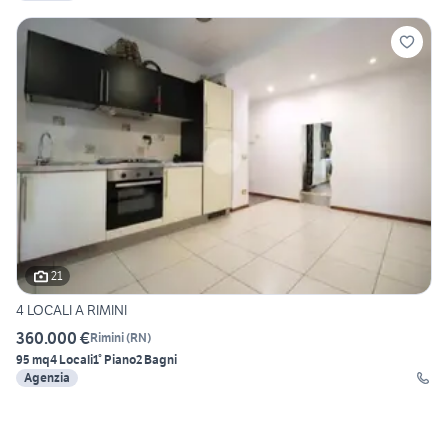
21
4 LOCALI A RIMINI
360.000 €
Rimini
(
RN
)
95 mq
4 Locali
1° Piano
2 Bagni
Agenzia