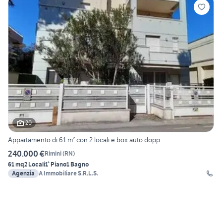
20
Appartamento di 61 m² con 2 locali e box auto dopp
240.000 €
Rimini
(
RN
)
61 mq
2 Locali
1° Piano
1 Bagno
Agenzia
A Immobiliare S.R.L.S.