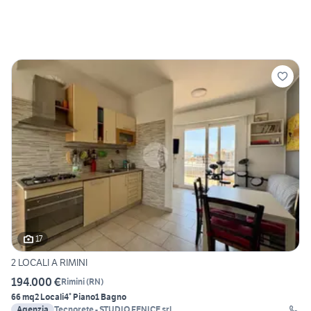
17
2 LOCALI A RIMINI
194.000 €
Rimini
(
RN
)
66 mq
2 Locali
4° Piano
1 Bagno
Agenzia
Tecnorete - STUDIO FENICE srl