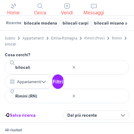
Home
Cerca
Vendi
Messaggi
bilocale modena
bilocali carpi
bilocali misano adri
Ricerche
Subito
Appartamenti
Emilia-Romagna
Rimini (Prov)
Rimini
bilocali
Cosa cerchi?
Filtri
Appartamenti
Salva ricerca
Dal più recente
48 risultati