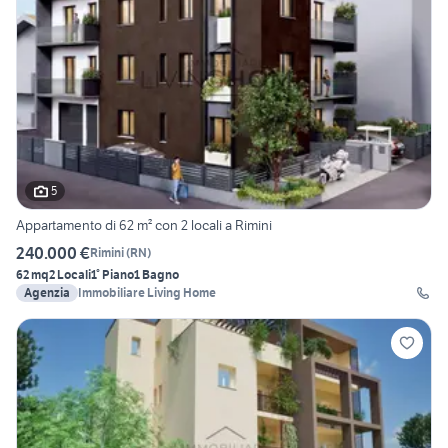
5
Appartamento di 62 m² con 2 locali a Rimini
240.000 €
Rimini
(
RN
)
62 mq
2 Locali
1° Piano
1 Bagno
Agenzia
Immobiliare Living Home