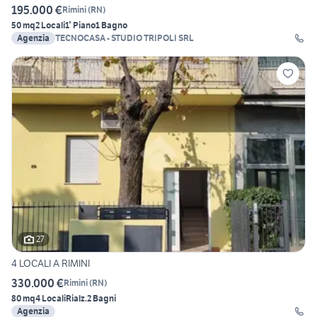
195.000 €
Rimini
(
RN
)
50 mq
2 Locali
1° Piano
1 Bagno
Agenzia
TECNOCASA - STUDIO TRIPOLI SRL
27
4 LOCALI A RIMINI
330.000 €
Rimini
(
RN
)
80 mq
4 Locali
Rialz.
2 Bagni
Agenzia