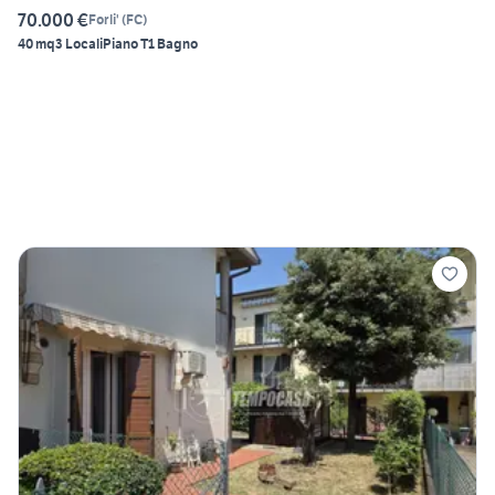
70.000 €
Forli'
(
FC
)
40 mq
3 Locali
Piano T
1 Bagno