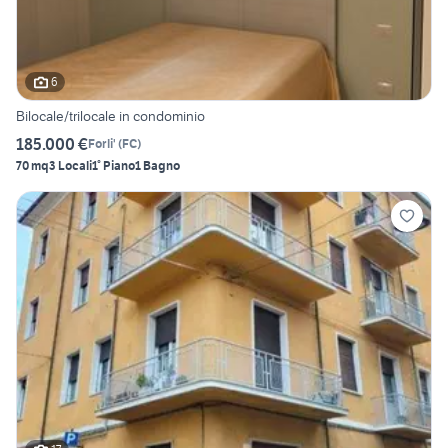
6
Bilocale/trilocale in condominio
185.000 €
Forli'
(
FC
)
70 mq
3 Locali
1° Piano
1 Bagno