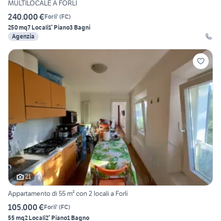
MULTILOCALE A FORLÌ
240.000 €
Forli'
(
FC
)
250 mq
7 Locali
1° Piano
3 Bagni
Agenzia
21
Appartamento di 55 m² con 2 locali a Forlì
105.000 €
Forli'
(
FC
)
55 mq
2 Locali
2° Piano
1 Bagno