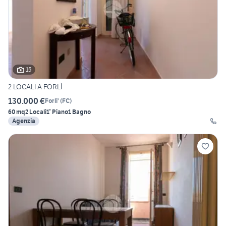
15
2 LOCALI A FORLÌ
130.000 €
Forli'
(
FC
)
60 mq
2 Locali
1° Piano
1 Bagno
Agenzia