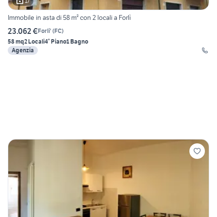
17
Immobile in asta di 58 m² con 2 locali a Forlì
23.062 €
Forli'
(
FC
)
58 mq
2 Locali
4° Piano
1 Bagno
Agenzia