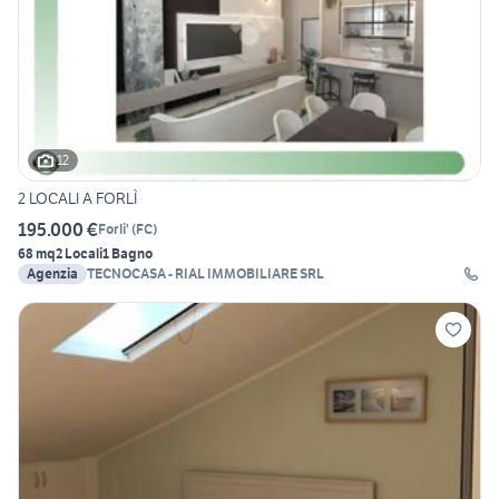
12
2 LOCALI A FORLÌ
195.000 €
Forli'
(
FC
)
68 mq
2 Locali
1 Bagno
Agenzia
TECNOCASA - RIAL IMMOBILIARE SRL