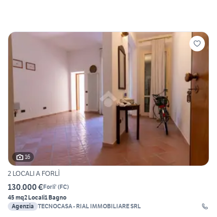
16
2 LOCALI A FORLÌ
130.000 €
Forli'
(
FC
)
45 mq
2 Locali
1 Bagno
Agenzia
TECNOCASA - RIAL IMMOBILIARE SRL