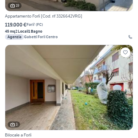
19
Appartamento Forlì [Cod. rif 3326642VRG]
119.000 €
Forli'
(
FC
)
45 mq
2 Locali
1 Bagno
Agenzia
Gabetti Forli Centro
3
Bilocale a Forlì