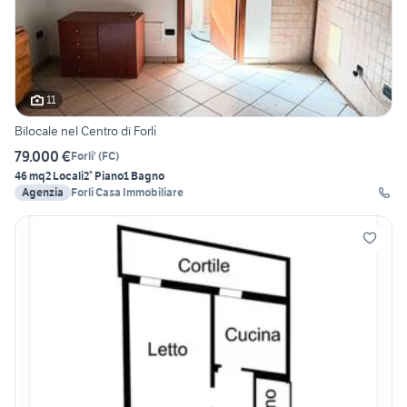
11
Bilocale nel Centro di Forlì
79.000 €
Forli'
(
FC
)
46 mq
2 Locali
2° Piano
1 Bagno
Agenzia
Forli Casa Immobiliare