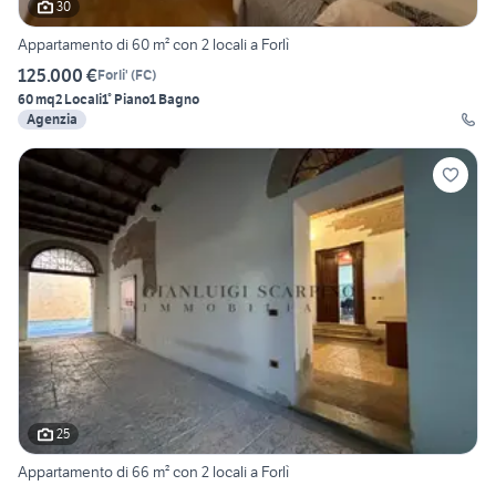
30
Appartamento di 60 m² con 2 locali a Forlì
125.000 €
Forli'
(
FC
)
60 mq
2 Locali
1° Piano
1 Bagno
Agenzia
25
Appartamento di 66 m² con 2 locali a Forlì