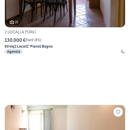
19
2 LOCALI A FORLÌ
130.000 €
Forli'
(
FC
)
60 mq
2 Locali
2° Piano
1 Bagno
Agenzia