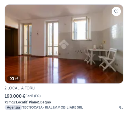
24
2 LOCALI A FORLÌ
190.000 €
Forli'
(
FC
)
71 mq
2 Locali
1° Piano
1 Bagno
Agenzia
TECNOCASA - RIAL IMMOBILIARE SRL