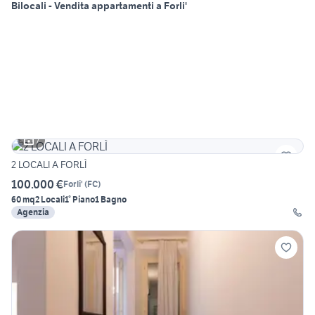
Bilocali - Vendita appartamenti a Forli'
7
2 LOCALI A FORLÌ
100.000 €
Forli'
(
FC
)
60 mq
2 Locali
1° Piano
1 Bagno
Agenzia