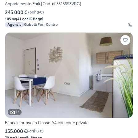
Appartamento Forlì [Cod. rif 3315693VRG]
245.000 €
Forli'
(
FC
)
105 mq
4 Locali
2 Bagni
Agenzia
Gabetti Forli Centro
12
Bilocale nuovo in Classe A4 con corte privata
155.000 €
Forli'
(
FC
)
70 mq
2 Locali
1 Bagno