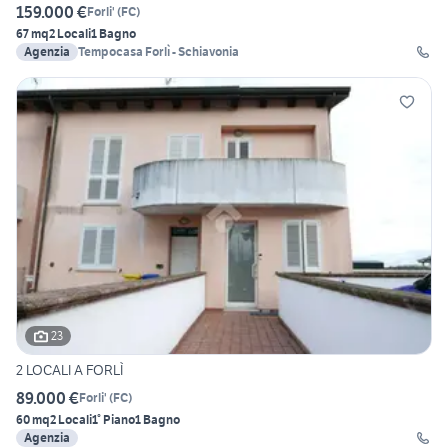
159.000 €
Forli'
(
FC
)
67 mq
2 Locali
1 Bagno
Agenzia
Tempocasa Forlì - Schiavonia
23
2 LOCALI A FORLÌ
89.000 €
Forli'
(
FC
)
60 mq
2 Locali
1° Piano
1 Bagno
Agenzia