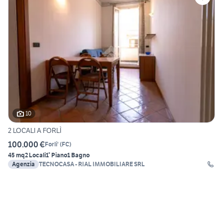
10
2 LOCALI A FORLÌ
100.000 €
Forli'
(
FC
)
45 mq
2 Locali
1° Piano
1 Bagno
Agenzia
TECNOCASA - RIAL IMMOBILIARE SRL