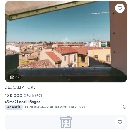
23
2 LOCALI A FORLÌ
130.000 €
Forli'
(
FC
)
45 mq
2 Locali
1 Bagno
Agenzia
TECNOCASA - RIAL IMMOBILIARE SRL