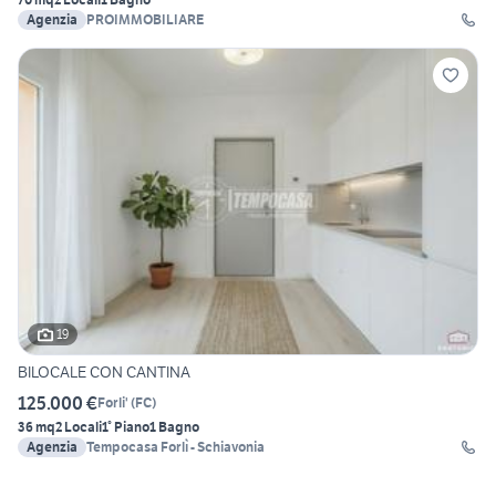
Agenzia
PROIMMOBILIARE
19
BILOCALE CON CANTINA
125.000 €
Forli'
(
FC
)
36 mq
2 Locali
1° Piano
1 Bagno
Agenzia
Tempocasa Forlì - Schiavonia