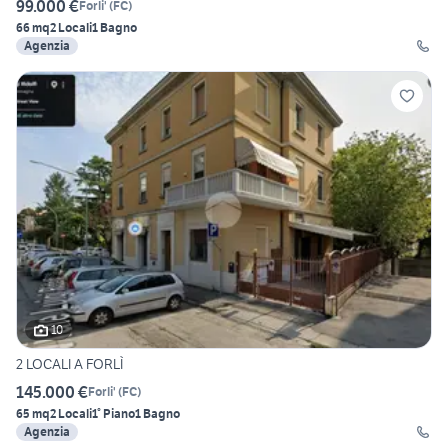
99.000 €
Forli'
(
FC
)
66 mq
2 Locali
1 Bagno
Agenzia
10
2 LOCALI A FORLÌ
145.000 €
Forli'
(
FC
)
65 mq
2 Locali
1° Piano
1 Bagno
Agenzia