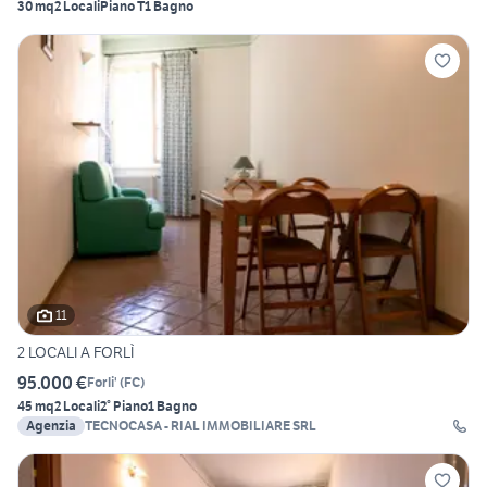
30 mq
2 Locali
Piano T
1 Bagno
11
2 LOCALI A FORLÌ
95.000 €
Forli'
(
FC
)
45 mq
2 Locali
2° Piano
1 Bagno
Agenzia
TECNOCASA - RIAL IMMOBILIARE SRL