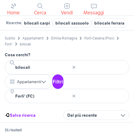
Home
Cerca
Vendi
Messaggi
bilocali carpi
bilocali sassuolo
bilocale ferrara
bi
Ricerche
Subito
Appartamenti
Emilia-Romagna
Forlì-Cesena (Prov)
Forli'
bilocali
Cosa cerchi?
Filtri
Appartamenti
Salva ricerca
Dal più recente
31 risultati