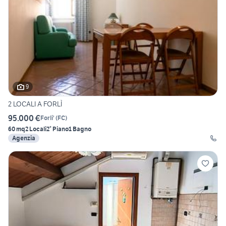
9
2 LOCALI A FORLÌ
95.000 €
Forli'
(
FC
)
60 mq
2 Locali
2° Piano
1 Bagno
Agenzia