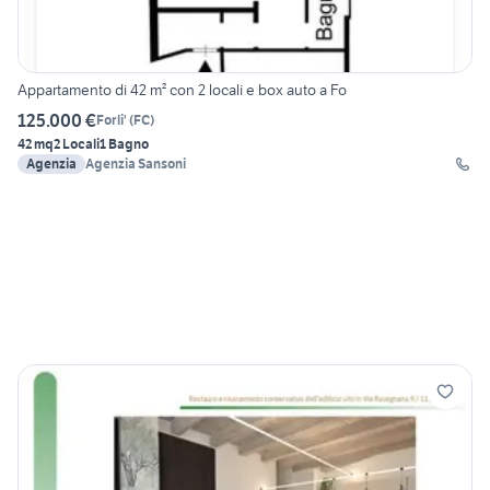
Appartamento di 42 m² con 2 locali e box auto a Fo
125.000 €
Forli'
(
FC
)
42 mq
2 Locali
1 Bagno
Agenzia
Agenzia Sansoni