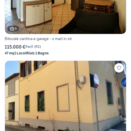
6
Bilocale cantina e garage - s mart in str
115.000 €
Forli'
(
FC
)
47 mq
2 Locali
Rialz.
1 Bagno