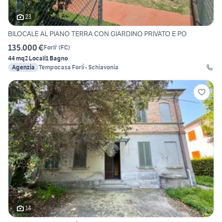
23
BILOCALE AL PIANO TERRA CON GIARDINO PRIVATO E PO
135.000 €
Forli'
(
FC
)
44 mq
2 Locali
1 Bagno
Agenzia
Tempocasa Forlì - Schiavonia
14