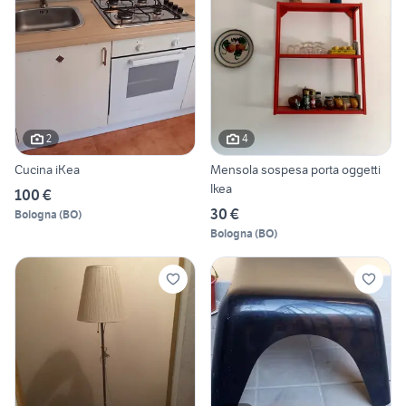
2
4
Cucina iKea
Mensola sospesa porta oggetti
Ikea
100 €
30 €
Bologna
(
BO
)
Bologna
(
BO
)