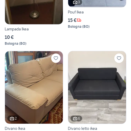
3
Pouf Ikea
15 €
Bologna
(
BO
)
Lampada Ikea
10 €
Bologna
(
BO
)
2
6
Divano Ikea
Divano letto ikea