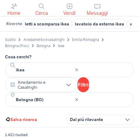
Home
Cerca
Vendi
Messaggi
letti a scomparsa ikea
lavatoio da esterno ikea
arma
Ricerche
Subito
Arredamento e casalinghi
Emilia-Romagna
Bologna (Prov)
Bologna
ikea
Cosa cerchi?
Arredamento e
Filtri
Casalinghi
Salva ricerca
Dal più rilevante
1.432 risultati