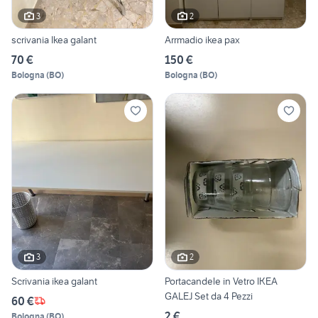
3
2
scrivania Ikea galant
Arrmadio ikea pax
70 €
150 €
Bologna
(
BO
)
Bologna
(
BO
)
3
2
Scrivania ikea galant
Portacandele in Vetro IKEA
GALEJ Set da 4 Pezzi
60 €
2 €
Bologna
(
BO
)