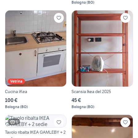
Bologna
(
BO
)
Vetrina
Cucina iKea
Scansia Ikea del 2025
100 €
45 €
Bologna
(
BO
)
Bologna
(
BO
)
6
Tavolo ribalta IKEA GAMLEBY + 2