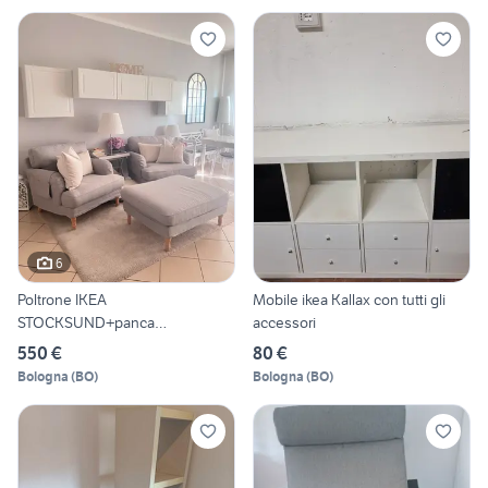
6
Poltrone IKEA
Mobile ikea Kallax con tutti gli
STOCKSUND+panca
accessori
contenitore+fodere
550 €
80 €
Bologna
(
BO
)
Bologna
(
BO
)