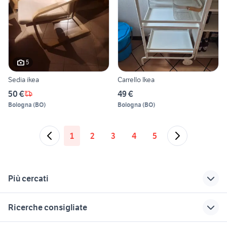
5
Sedia ikea
Carrello Ikea
50 €
49 €
Bologna
(
BO
)
Bologna
(
BO
)
1
2
3
4
5
Più cercati
Correlati
Richerche simili
Suggerimenti
Ricerche consigliate
poltrona chaise
pax ikea ante
ikea arezzo
longue ikea
scorrevoli
porte interne
tavolo con panca