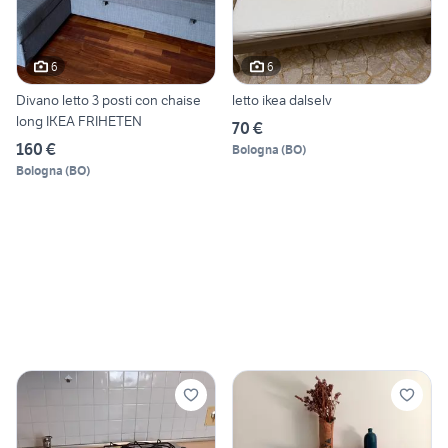
6
6
Divano letto 3 posti con chaise
letto ikea dalselv
long IKEA FRIHETEN
70 €
160 €
Bologna
(
BO
)
Bologna
(
BO
)