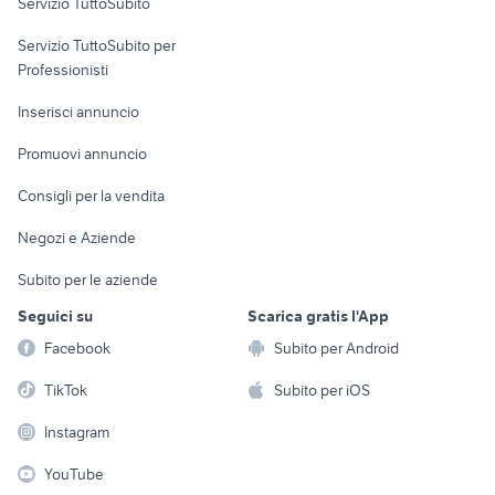
Servizio TuttoSubito
elettronica
per la casa e la
sports e hobby
Servizio TuttoSubito per
persona
Informatica
Animali
Professionisti
Arredamento e
Console e
Accessori per
Casalinghi
Inserisci annuncio
Videogiochi
animali
Elettrodomestici
Promuovi annuncio
Audio/Video
Musica e Film
Giardino e Fai da te
Consigli per la vendita
Fotografia
Libri e Riviste
Abbigliamento e
Negozi e Aziende
Telefonia
Strumenti Musicali
Accessori
Subito per le aziende
Sports
Tutto per i bambini
Seguici su
Scarica gratis l'App
Biciclette
Facebook
Subito per Android
Collezionismo
TikTok
Subito per iOS
Instagram
YouTube