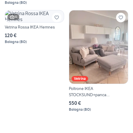
Bologna
(
BO
)
6
Vetrina Rossa IKEA Hemnes
120 €
Bologna
(
BO
)
Vetrina
Poltrone IKEA
STOCKSUND+panca
contenitore+fodere
550 €
Bologna
(
BO
)