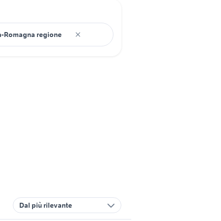
Dal più rilevante