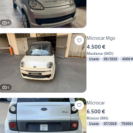
6
Microcar Mgo
4.500 €
Modena
(
MO
)
Usato
05/2019
4000 
6
Microcar
6.500 €
Rimini
(
RN
)
Usato
07/2019
75000