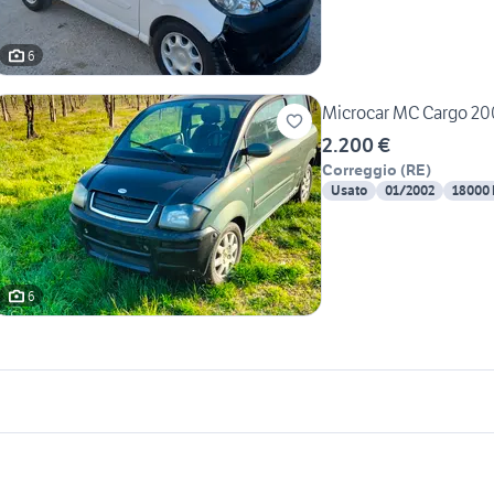
6
Microcar MC Cargo 20
2.200 €
Correggio
(
RE
)
Usato
01/2002
18000
6
icherche simili
Suggerimenti
oyota rav4
lancia ypsilon 1.2