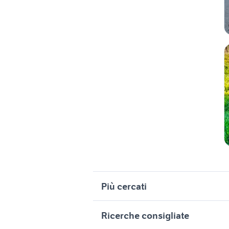
Più cercati
Correlati
R
Ricerche consigliate
peugeot rifter Emilia Romagna
t