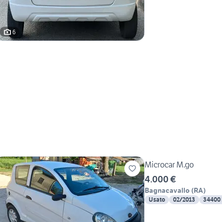
6
Microcar M.go
4.000 €
Bagnacavallo
(
RA
)
Usato
02/2013
34400