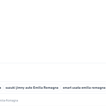
a
suzuki jimny auto Emilia Romagna
smart usata emilia romagna
milia-Romagna