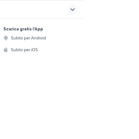
a
denon theater
video village monterotondo
sports e hobby
500x usata lecce
a
Scarica gratis l'App
Animali
golf 8 usata
Subito per Android
ento e
Accessori per animali
hi
Subito per iOS
Musica e Film
omestici
Libri e Riviste
e Fai da te
Strumenti Musicali
amento e
ri
Sports
 i bambini
Biciclette
Collezionismo