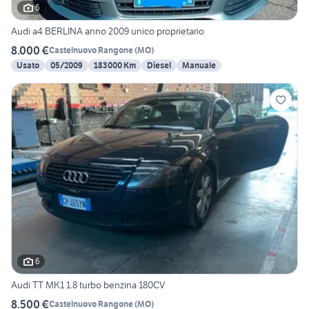
6
Audi a4 BERLINA anno 2009 unico proprietario
8.000 €
Castelnuovo Rangone
(
MO
)
Usato
05/2009
183000 Km
Diesel
Manuale
6
Audi TT MK1 1.8 turbo benzina 180CV
8.500 €
Castelnuovo Rangone
(
MO
)