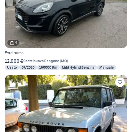
4
Ford puma
12.000 €
Castelnuovo Rangone
(
MO
)
Usato
07/2020
160000 Km
Mild Hybrid Benzina
Manuale