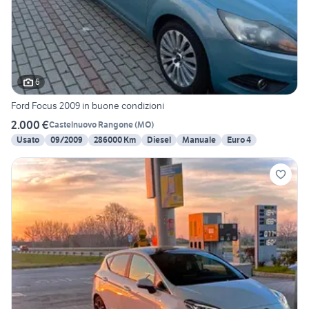
6
Ford Focus 2009 in buone condizioni
2.000 €
Castelnuovo Rangone
(
MO
)
Usato
09/2009
286000 Km
Diesel
Manuale
Euro 4