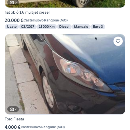
5
fiat oblò 1.6 multijet diesel
20.000 €
Castelnuovo Rangone
(
MO
)
Usato
03/2017
15000 Km
Diesel
Manuale
Euro 3
2
Ford Fiesta
4.000 €
Castelnuovo Rangone
(
MO
)