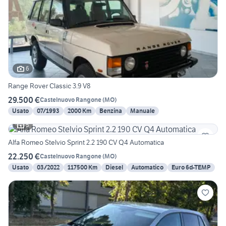
6
Range Rover Classic 3.9 V8
29.500 €
Castelnuovo Rangone
(
MO
)
Usato
07/1993
2000 Km
Benzina
Manuale
5
Alfa Romeo Stelvio Sprint 2.2 190 CV Q4 Automatica
22.250 €
Castelnuovo Rangone
(
MO
)
Usato
03/2022
117500 Km
Diesel
Automatico
Euro 6d-TEMP