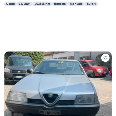
Usato
12/2004
202515 Km
Benzina
Manuale
Euro 4