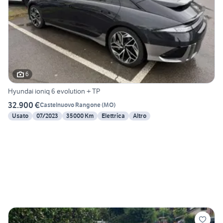
6
Hyundai ioniq 6 evolution + TP
32.900 €
Castelnuovo Rangone
(
MO
)
Usato
07/2023
35000 Km
Elettrica
Altro