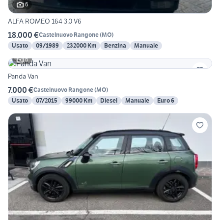
6
ALFA ROMEO 164 3.0 V6
18.000 €
Castelnuovo Rangone
(
MO
)
Usato
09/1989
232000 Km
Benzina
Manuale
6
Panda Van
7.000 €
Castelnuovo Rangone
(
MO
)
Usato
07/2015
99000 Km
Diesel
Manuale
Euro 6