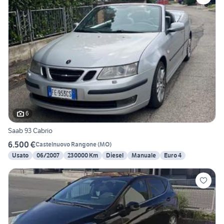
6
Saab 93 Cabrio
6.500 €
Castelnuovo Rangone
(
MO
)
Usato
06/2007
230000 Km
Diesel
Manuale
Euro 4