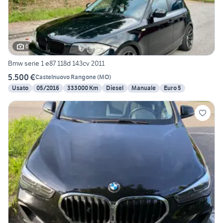
6
Bmw serie 1 e87 118d 143cv 2011
5.500 €
Castelnuovo Rangone
(
MO
)
Usato
05/2016
333000 Km
Diesel
Manuale
Euro 5