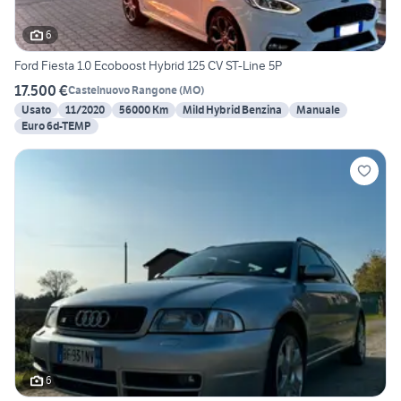
6
Ford Fiesta 1.0 Ecoboost Hybrid 125 CV ST-Line 5P
17.500 €
Castelnuovo Rangone
(
MO
)
Usato
11/2020
56000 Km
Mild Hybrid Benzina
Manuale
Euro 6d-TEMP
6