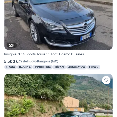
6
Insignia 2014 Sports Tourer 2.0 cdti Cosmo Busines
5.500 €
Castelnuovo Rangone
(
MO
)
Usato
07/2014
199000 Km
Diesel
Automatico
Euro 5