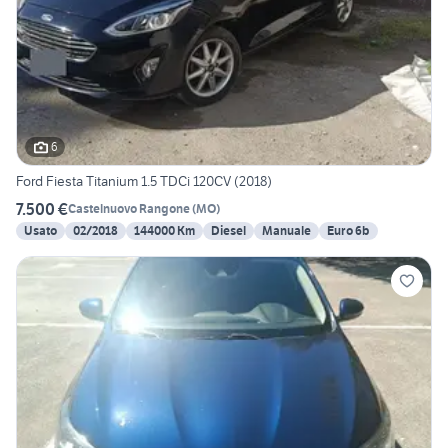
6
Ford Fiesta Titanium 1.5 TDCi 120CV (2018)
7.500 €
Castelnuovo Rangone
(
MO
)
Usato
02/2018
144000 Km
Diesel
Manuale
Euro 6b