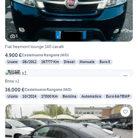
6
Fiat freemont lounge 140 cavalli
4.900 €
Castelnuovo Rangone
(
MO
)
Usato
08/2012
267777 Km
Diesel
Manuale
Euro 5
4
Bmw x1
36.000 €
Castelnuovo Rangone
(
MO
)
Usato
10/2024
17000 Km
Benzina
Automatico
Euro 6d-TEMP