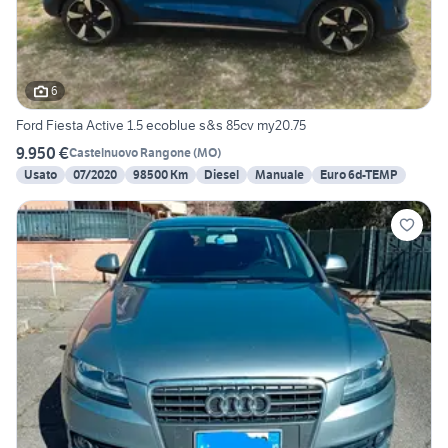
6
Ford Fiesta Active 1.5 ecoblue s&s 85cv my20.75
9.950 €
Castelnuovo Rangone
(
MO
)
Usato
07/2020
98500 Km
Diesel
Manuale
Euro 6d-TEMP