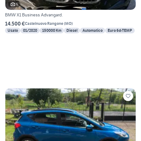
6
BMW X1 Business Advangard.
14.500 €
Castelnuovo Rangone
(
MO
)
Usato
01/2020
150000 Km
Diesel
Automatico
Euro 6d-TEMP