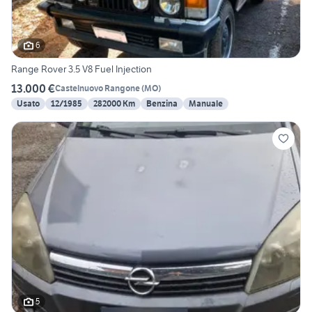
6
Range Rover 3.5 V8 Fuel Injection
13.000 €
Castelnuovo Rangone
(
MO
)
Usato
12/1985
282000 Km
Benzina
Manuale
5