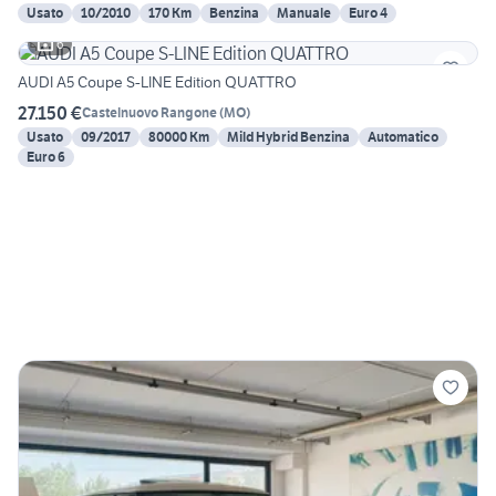
Usato
10/2010
170 Km
Benzina
Manuale
Euro 4
6
AUDI A5 Coupe S-LINE Edition QUATTRO
27.150 €
Castelnuovo Rangone
(
MO
)
Usato
09/2017
80000 Km
Mild Hybrid Benzina
Automatico
Euro 6