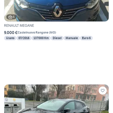
6
RENAULT MEGANE
9.000 €
Castelnuovo Rangone
(
MO
)
Usato
07/2016
137000 Km
Diesel
Manuale
Euro 6