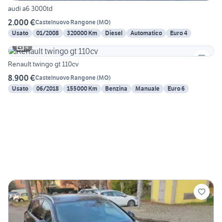
audi a6 3000td
2.000 €
Castelnuovo Rangone
(
MO
)
Usato
01/2008
320000 Km
Diesel
Automatico
Euro 4
4
Renault twingo gt 110cv
8.900 €
Castelnuovo Rangone
(
MO
)
Usato
06/2018
155000 Km
Benzina
Manuale
Euro 6