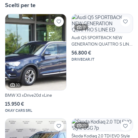
Scelti per te
18
Audi Q5 SPORTBACK NEW
GENERATION QUATTRO S LINE
ED
56.800 €
DRIVECAR.IT
30
BMW X3 xDrive20d xLine
15.950 €
OKAY CARS SRL
20
Škoda Kodiaq 2.0 TDI EVO Style