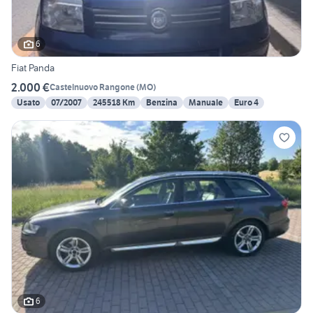
6
Fiat Panda
2.000 €
Castelnuovo Rangone
(
MO
)
Usato
07/2007
245518 Km
Benzina
Manuale
Euro 4
6