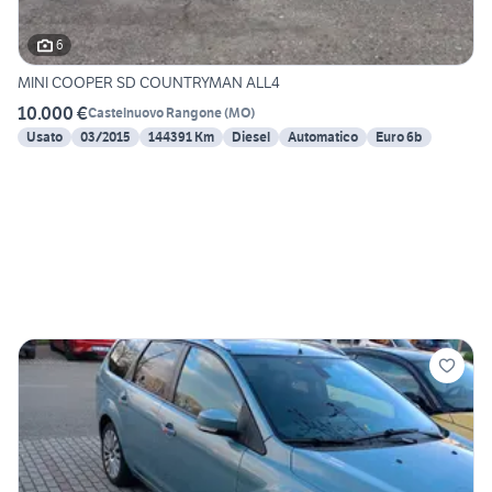
6
MINI COOPER SD COUNTRYMAN ALL4
10.000 €
Castelnuovo Rangone
(
MO
)
Usato
03/2015
144391 Km
Diesel
Automatico
Euro 6b