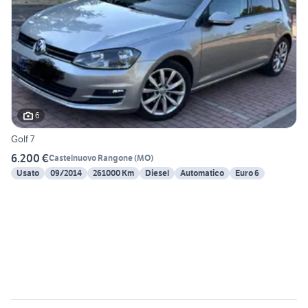
6
Golf 7
6.200 €
Castelnuovo Rangone
(
MO
)
Usato
09/2014
261000 Km
Diesel
Automatico
Euro 6