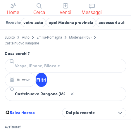
Home
Cerca
Vendi
Messaggi
vetro auto
opel Modena provincia
accessori auto 
Ricerche
Subito
Auto
Emilia-Romagna
Modena (Prov)
Castelnuovo Rangone
Cosa cerchi?
Filtri
Auto
Salva ricerca
Dal più recente
42 risultati