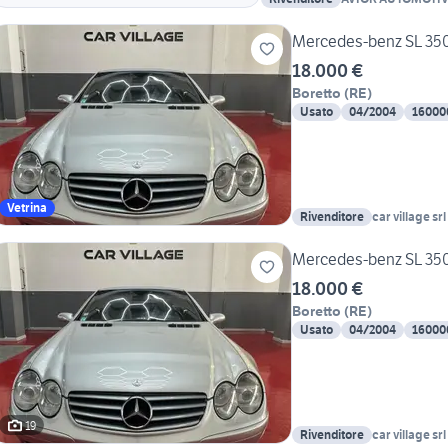
Mercedes-benz SL 350
18.000 €
Boretto
(
RE
)
Usato
04/2004
16000
Vetrina
Rivenditore
car village srl
Mercedes-benz SL 350
18.000 €
Boretto
(
RE
)
Usato
04/2004
16000
19
Rivenditore
car village srl