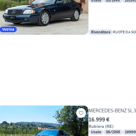
Usato
01/1995
20250
Vetrina
Rivenditore
RUOTE DA S
MERCEDES-BENZ SL 3
16.999 €
Rubiera
(
RE
)
Usato
06/2005
18990