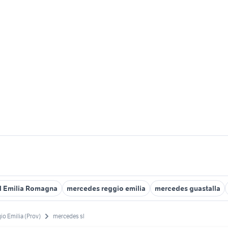
sl Emilia Romagna
mercedes reggio emilia
mercedes guastalla
io Emilia (Prov)
mercedes sl