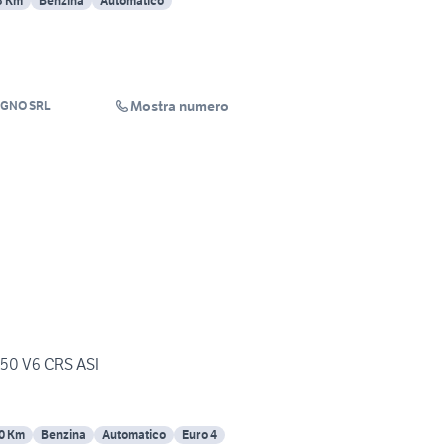
3 Km
Benzina
Automatico
Mostra numero
OGNO SRL
50 V6 CRS ASI
0 Km
Benzina
Automatico
Euro 4