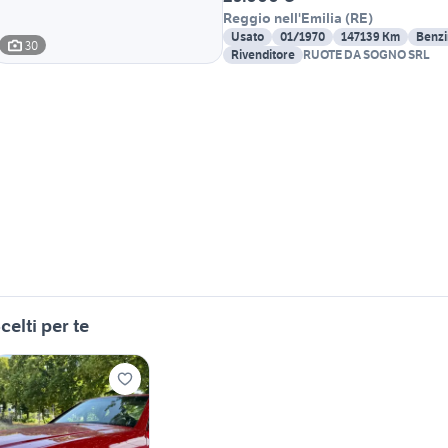
Reggio nell'Emilia
(
RE
)
Usato
01/1970
147139 Km
Benz
30
Rivenditore
RUOTE DA SOGNO SRL
celti per te