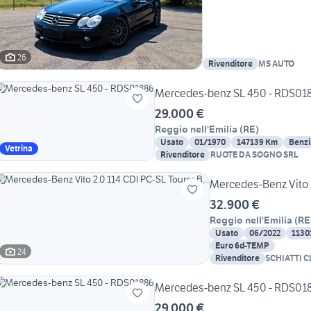
26
Rivenditore
MS AUTO
Mercedes-benz SL 450 - RDS01
29.000 €
Reggio nell'Emilia
(
RE
)
Usato
01/1970
147139 Km
Benz
Vetrina
Rivenditore
RUOTE DA SOGNO SRL
Mercedes-Benz Vito 2
32.900 €
Reggio nell'Emilia
(
RE
Usato
06/2022
1130
Euro 6d-TEMP
24
Rivenditore
SCHIATTI C
Mercedes-benz SL 450 - RDS01
29.000 €