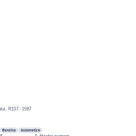
a . R107 - 1987
Benzina
Automatico
Mostra numero
VE