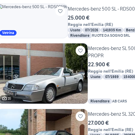
Mercedes-benz 500 SL - RDS0
25.000 €
Reggio nell'Emilia
(
RE
)
Usato
07/2026
141935 Km
Benz
Vetrina
Rivenditore
RUOTE DA SOGNO SRL
Mercedes-benz SL 50
PROPR
22.900 €
Reggio nell'Emilia
(
RE
)
Usato
07/1989
15400
16
Rivenditore
AB CARS
Mercedes-benz SL 320
27.000 €
Reggio nell'Emilia
(
RE
)