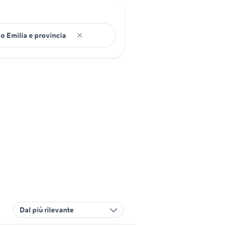
Dal più rilevante