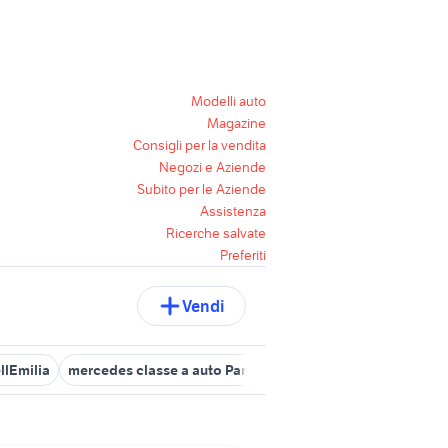
Modelli auto
Magazine
Consigli per la vendita
Negozi e Aziende
Subito per le Aziende
Assistenza
Ricerche salvate
Preferiti
Vendi
llEmilia
mercedes classe a auto Parma provincia
dr Emilia Rom