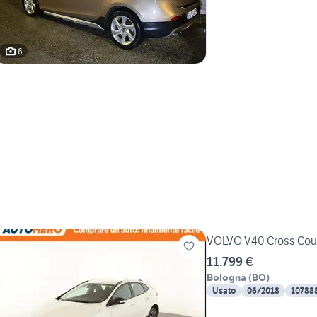
6
VOLVO V40 Cross Cou
11.799 €
Bologna
(
BO
)
Usato
06/2018
10788