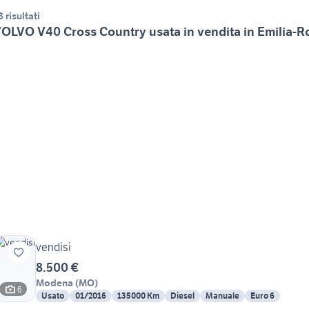
8 risultati
OLVO V40 Cross Country usata in vendita in Emilia-
vendisi
8.500 €
Modena
(
MO
)
6
Usato
01/2016
135000 Km
Diesel
Manuale
Euro 6