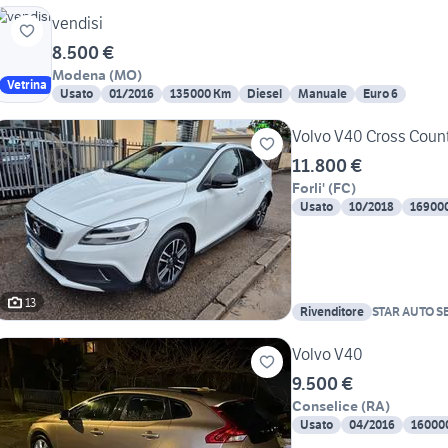
vendisi
8.500 €
Modena
(
MO
)
Vetrina
Usato
01/2016
135000 Km
Diesel
Manuale
Euro 6
Volvo V40 Cross Count
11.800 €
Forli'
(
FC
)
Usato
10/2018
16900
13
Rivenditore
STAR AUTO S
Volvo V40
9.500 €
Conselice
(
RA
)
Usato
04/2016
16000