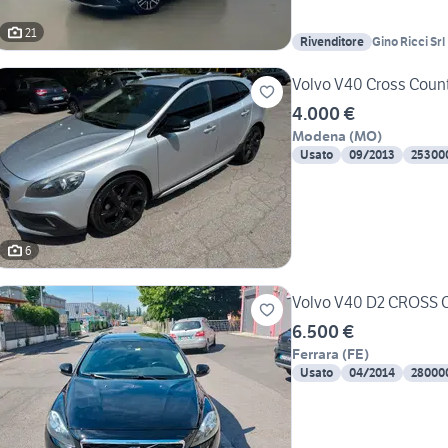
21
Rivenditore
Gino Ricci Srl
Volvo V40 Cross Cou
4.000 €
Modena
(
MO
)
Usato
09/2013
25300
6
Volvo V40 D2 CROSS
6.500 €
Ferrara
(
FE
)
Usato
04/2014
28000