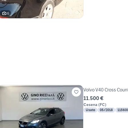
6
Volvo V40 Cross Count
11.500 €
Cesena
(
FC
)
Usato
05/2018
11560