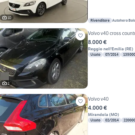
10
Rivenditore
Autohero Bol
Volvo v40 cross count
8.000 €
Reggio nell'Emilia
(
RE
)
Usato
07/2014
13500
2
Volvo v40
4.000 €
Mirandola
(
MO
)
Usato
02/2014
22000