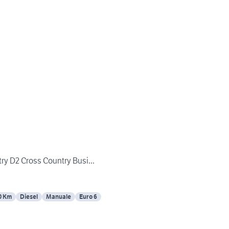
ry D2 Cross Country Busi...
0 Km
Diesel
Manuale
Euro 6