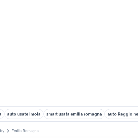
a
auto usate imola
smart usata emilia romagna
auto Reggio ne
try
Emilia-Romagna