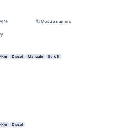
Mostra numero
ogna
ry
0 Km
Diesel
Manuale
Euro 5
0 Km
Diesel