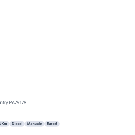
ntry PA79178
8 Km
Diesel
Manuale
Euro 6