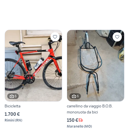
6
6
Bicicletta
carrellino da viaggio B.O.B.
monoruota da bici
1.700 €
150 €
Rimini
(
RN
)
Maranello
(
MO
)