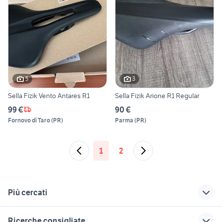
5
3
Sella Fizik Vento Antares R1
Sella Fizik Arione R1 Regular
99 €
90 €
Fornovo di Taro
(
PR
)
Parma
(
PR
)
1
2
Più cercati
Correlati
Richerche simili
Suggerimenti
Ricerche consigliate