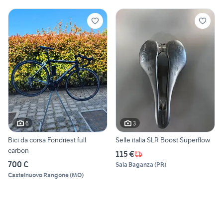
6
3
Bici da corsa Fondriest full
Selle italia SLR Boost Superflow
carbon
115 €
700 €
Sala Baganza
(
PR
)
Castelnuovo Rangone
(
MO
)