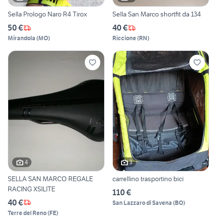
Sella Prologo Naro R4 Tirox
Sella San Marco shortfit da 134
50 €
40 €
Mirandola
(
MO
)
Riccione
(
RN
)
4
3
SELLA SAN MARCO REGALE
carrellino trasportino bici
RACING XSILITE
110 €
40 €
San Lazzaro di Savena
(
BO
)
Terre del Reno
(
FE
)