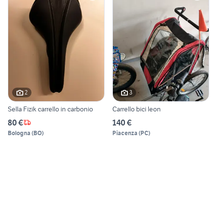
2
3
Sella Fizik carrello in carbonio
Carrello bici leon
80 €
140 €
Bologna
(
BO
)
Piacenza
(
PC
)