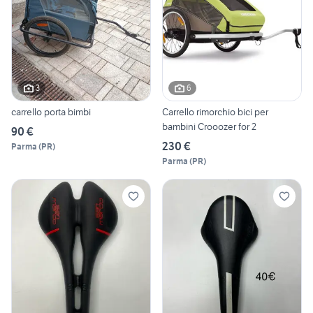
3
6
carrello porta bimbi
Carrello rimorchio bici per
bambini Crooozer for 2
90 €
230 €
Parma
(
PR
)
Parma
(
PR
)