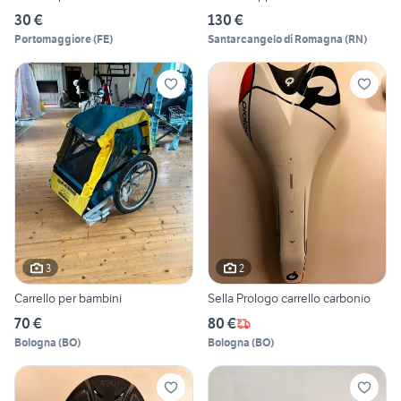
30 €
130 €
Portomaggiore
(
FE
)
Santarcangelo di Romagna
(
RN
)
3
2
Carrello per bambini
Sella Prologo carrello carbonio
70 €
80 €
Bologna
(
BO
)
Bologna
(
BO
)