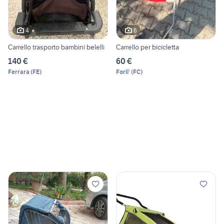
4
6
Carrello trasporto bambini belelli
Carrello per bicicletta
140 €
60 €
Ferrara
(
FE
)
Forli'
(
FC
)