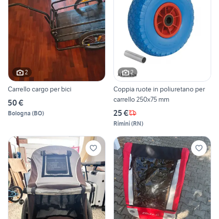
2
2
Carrello cargo per bici
Coppia ruote in poliuretano per
carrello 250x75 mm
50 €
25 €
Bologna
(
BO
)
Rimini
(
RN
)