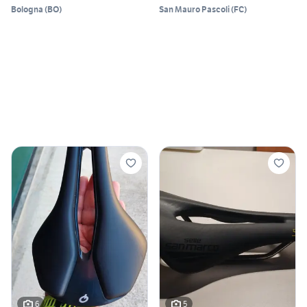
Bologna
(
BO
)
San Mauro Pascoli
(
FC
)
6
5