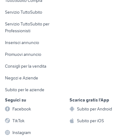
TuttoSubito Compra
commerciali
Servizio TuttoSubito
elettronica
per la casa e la
sports e hobby
Servizio TuttoSubito per
persona
Informatica
Animali
Professionisti
Arredamento e
Console e
Accessori per
Casalinghi
Inserisci annuncio
Videogiochi
animali
Elettrodomestici
Promuovi annuncio
Audio/Video
Musica e Film
Giardino e Fai da te
Consigli per la vendita
Fotografia
Libri e Riviste
Abbigliamento e
Negozi e Aziende
Telefonia
Strumenti Musicali
Accessori
Subito per le aziende
Sports
Tutto per i bambini
Seguici su
Scarica gratis l'App
Biciclette
Facebook
Subito per Android
Collezionismo
TikTok
Subito per iOS
Instagram