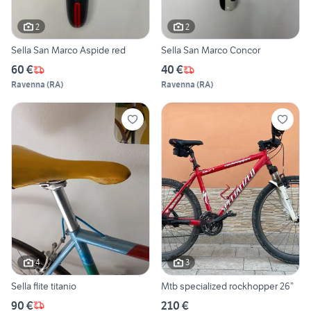
2
2
Sella San Marco Aspide red
Sella San Marco Concor
60 €
40 €
Ravenna
(
RA
)
Ravenna
(
RA
)
4
3
Sella flite titanio
Mtb specialized rockhopper 26”
90 €
210 €