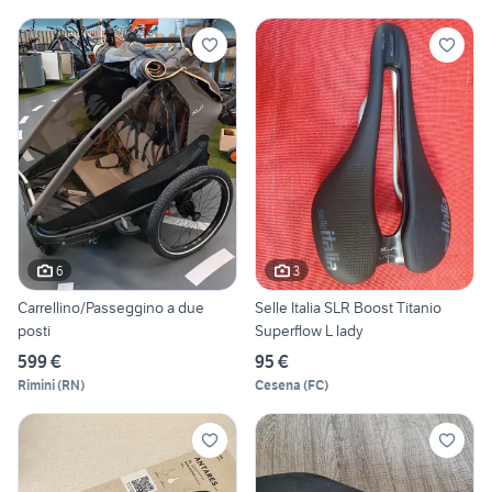
6
3
Carrellino/Passeggino a due
Selle Italia SLR Boost Titanio
posti
Superflow L lady
599 €
95 €
Rimini
(
RN
)
Cesena
(
FC
)