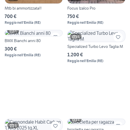
Mtb bi ammortizzata!!
Focus Izalco Pro
700 €
750 €
Reggio nell'Emilia
(
RE
)
Reggio nell'Emilia
(
RE
)
6
6
BMX Bianchi anni 80
Specialized Turbo Levo Taglia M
300 €
1.200 €
Reggio nell'Emilia
(
RE
)
Reggio nell'Emilia
(
RE
)
4
6
bicicletta per ragazza