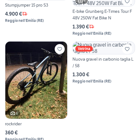
4
Stumpjumper 15 pro S3
E-bike Grunberg E-Times Tour F
4.900 €
48V 250W Fat Bike N
Reggio nell'Emilia
(
RE
)
1.390 €
Reggio nell'Emilia
(
RE
)
Vetrina
Nuova gravel in carbonio taglia L
/ 58
1.300 €
Reggio nell'Emilia
(
RE
)
6
rockrider
360 €
Reggio nell'Emilia
(
RE
)