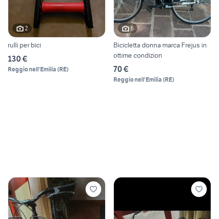
2
6
rulli per bici
Bicicletta donna marca Frejus in
ottime condizion
130 €
70 €
Reggio nell'Emilia
(
RE
)
Reggio nell'Emilia
(
RE
)