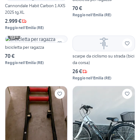
Cannondale Habit Carbon 1 AXS
70 €
2025 tg.XL
Reggio nell'Emilia
(
RE
)
2.999 €
Reggio nell'Emilia
(
RE
)
4
bicicletta per ragazza
70 €
scarpe da ciclismo su strada (bici
da corsa)
Reggio nell'Emilia
(
RE
)
26 €
Reggio nell'Emilia
(
RE
)