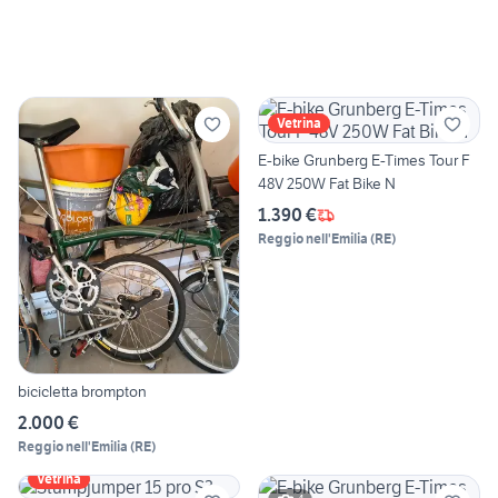
Vetrina
E-bike Grunberg E-Times Tour F
48V 250W Fat Bike N
1.390 €
Reggio nell'Emilia
(
RE
)
bicicletta brompton
2.000 €
Reggio nell'Emilia
(
RE
)
Vetrina