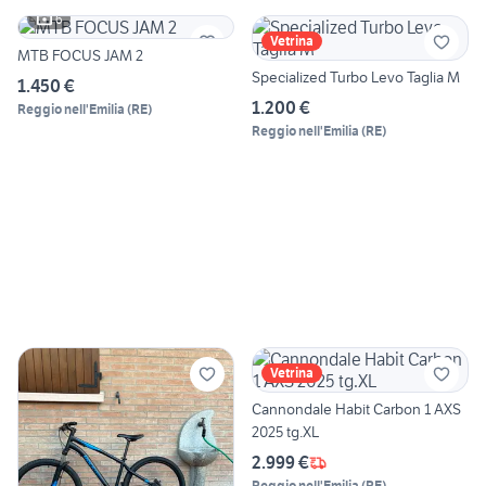
6
Vetrina
MTB FOCUS JAM 2
Specialized Turbo Levo Taglia M
1.450 €
1.200 €
Reggio nell'Emilia
(
RE
)
Reggio nell'Emilia
(
RE
)
Vetrina
Cannondale Habit Carbon 1 AXS
2025 tg.XL
2.999 €
Reggio nell'Emilia
(
RE
)