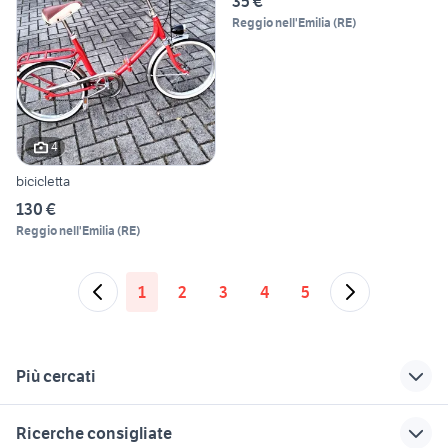
35 €
Reggio nell'Emilia
(
RE
)
4
bicicletta
130 €
Reggio nell'Emilia
(
RE
)
1
2
3
4
5
Più cercati
Correlati
Richerche simili
Suggerimenti
Ricerche consigliate
gru edili usate
cassoni scarrabili
autonegozio usato