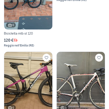
6
Bicicletta mtb st 120
120 €
Reggio nell'Emilia
(
RE
)
6
6