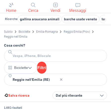
Home
Cerca
Vendi
Messaggi
gallina araucana animali
barche usate veneto
toyot
Ricerche
Subito
Biciclette
Emilia-Romagna
Reggio Emilia (Prov)
Reggio nell'Emilia
Cosa cerchi?
Filtri
Biciclette
Salva ricerca
Dal più rilevante
1.692 risultati