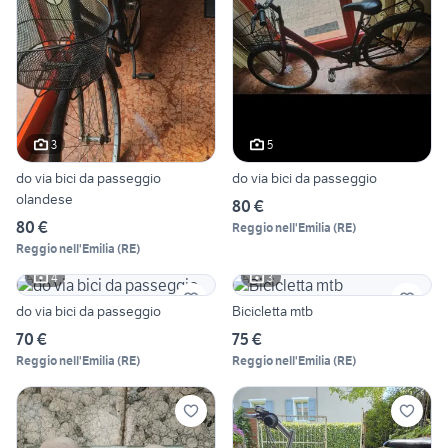
3
5
do via bici da passeggio
do via bici da passeggio
olandese
80 €
80 €
Reggio nell'Emilia
(
RE
)
Reggio nell'Emilia
(
RE
)
4
3
do via bici da passeggio
Bicicletta mtb
70 €
75 €
Reggio nell'Emilia
(
RE
)
Reggio nell'Emilia
(
RE
)