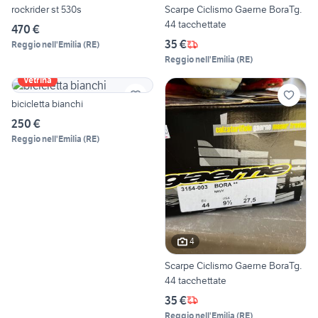
rockrider st 530s
Scarpe Ciclismo Gaerne BoraTg.
44 tacchettate
470 €
35 €
Reggio nell'Emilia
(
RE
)
Reggio nell'Emilia
(
RE
)
Vetrina
bicicletta bianchi
250 €
Reggio nell'Emilia
(
RE
)
4
Scarpe Ciclismo Gaerne BoraTg.
44 tacchettate
35 €
Reggio nell'Emilia
(
RE
)