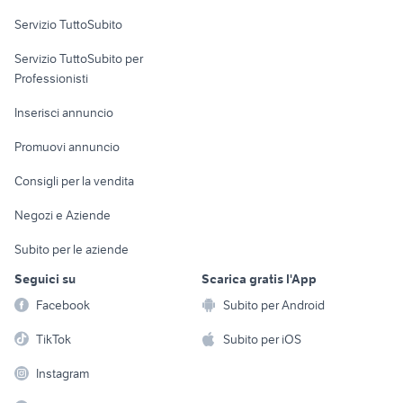
Servizio TuttoSubito
elettronica
per la casa e la
sports e hobby
Servizio TuttoSubito per
persona
Informatica
Animali
Professionisti
Arredamento e
Console e
Accessori per
Casalinghi
Inserisci annuncio
Videogiochi
animali
Elettrodomestici
Promuovi annuncio
Audio/Video
Musica e Film
Giardino e Fai da te
Consigli per la vendita
Fotografia
Libri e Riviste
Abbigliamento e
Negozi e Aziende
Telefonia
Strumenti Musicali
Accessori
Subito per le aziende
Sports
Tutto per i bambini
Seguici su
Scarica gratis l'App
Biciclette
Facebook
Subito per Android
Collezionismo
TikTok
Subito per iOS
Instagram