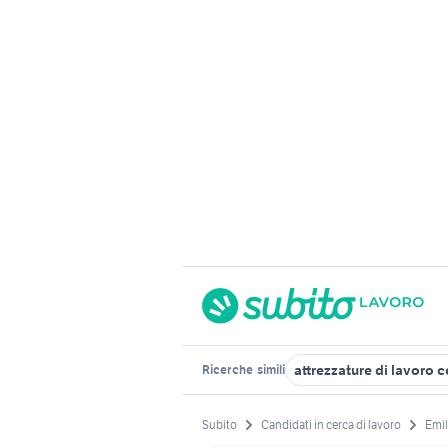
attrezzature di lavoro 
Ricerche
simili
Subito
Candidati in cerca di lavoro
Emi