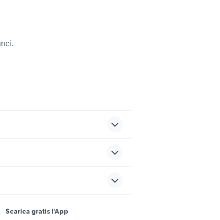
unci.
a
lavoro ladispoli
offerte lavoro badante
sports e hobby
Vicenza provincia
a
Scarica gratis l'App
Animali