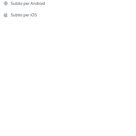
Subito per Android
ento e
o
offerte lavoro furgoni Lazio
Accessori per animali
hi
Subito per iOS
Musica e Film
omestici
alternatore citroen c3
Libri e Riviste
e Fai da te
Strumenti Musicali
amento e
ri
Sports
 i bambini
Biciclette
Collezionismo