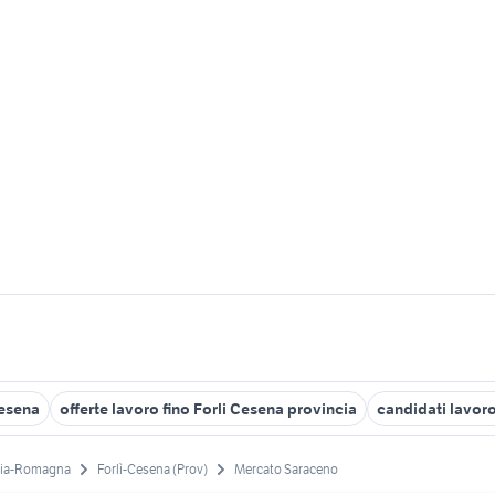
cesena
offerte lavoro fino Forli Cesena provincia
candidati lavoro
lia-Romagna
Forlì-Cesena (Prov)
Mercato Saraceno