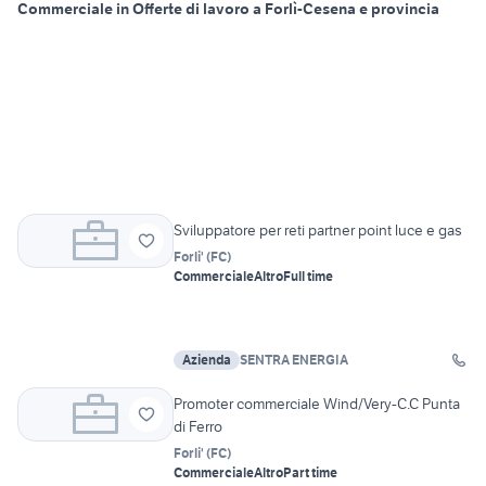
Commerciale in Offerte di lavoro a Forlì-Cesena e provincia
Sviluppatore per reti partner point luce e gas
Forli'
(
FC
)
Commerciale
Altro
Full time
Azienda
SENTRA ENERGIA
Promoter commerciale Wind/Very-C.C Punta
di Ferro
Forli'
(
FC
)
Commerciale
Altro
Part time