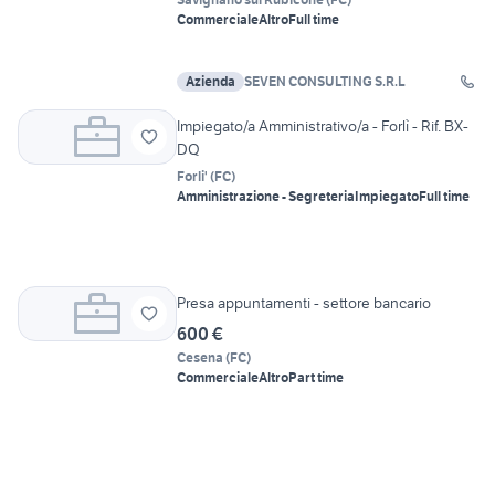
Commerciale
Altro
Full time
Azienda
SEVEN CONSULTING S.R.L
Impiegato/a Amministrativo/a - Forlì - Rif. BX-
DQ
Forli'
(
FC
)
Amministrazione - Segreteria
Impiegato
Full time
Presa appuntamenti - settore bancario
600 €
Cesena
(
FC
)
Commerciale
Altro
Part time