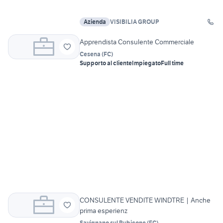
Azienda
VISIBILIA GROUP
Apprendista Consulente Commerciale
Cesena
(
FC
)
Supporto al cliente
Impiegato
Full time
CONSULENTE VENDITE WINDTRE | Anche
prima esperienz
Savignano sul Rubicone
(
FC
)