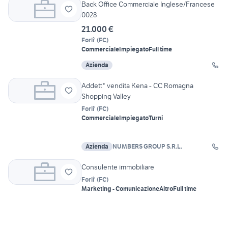
Back Office Commerciale Inglese/Francese
0028
21.000 €
Forli'
(
FC
)
Commerciale
Impiegato
Full time
Azienda
Addett* vendita Kena - CC Romagna
Shopping Valley
Forli'
(
FC
)
Commerciale
Impiegato
Turni
Azienda
NUMBERS GROUP S.R.L.
Consulente immobiliare
Forli'
(
FC
)
Marketing - Comunicazione
Altro
Full time