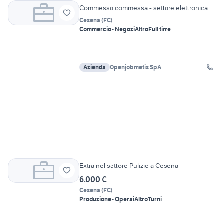
Commesso commessa - settore elettronica
Cesena
(
FC
)
Commercio - Negozi
Altro
Full time
Azienda
Openjobmetis SpA
Extra nel settore Pulizie a Cesena
6.000 €
Cesena
(
FC
)
Produzione - Operai
Altro
Turni