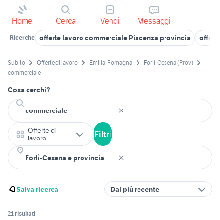
Home
Cerca
Vendi
Messaggi
offerte lavoro commerciale Piacenza provincia
offert
Ricerche
Subito
Offerte di lavoro
Emilia-Romagna
Forlì-Cesena (Prov)
commerciale
Cosa cerchi?
Offerte di
Filtri
lavoro
Salva ricerca
Dal più recente
21 risultati