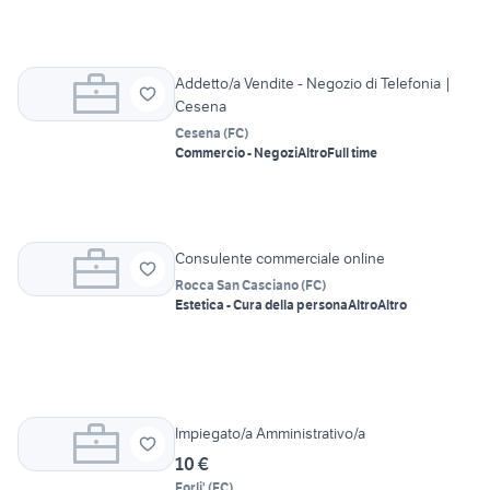
Addetto/a Vendite - Negozio di Telefonia |
Cesena
Cesena
(
FC
)
Commercio - Negozi
Altro
Full time
Consulente commerciale online
Rocca San Casciano
(
FC
)
Estetica - Cura della persona
Altro
Altro
Impiegato/a Amministrativo/a
10 €
Forli'
(
FC
)