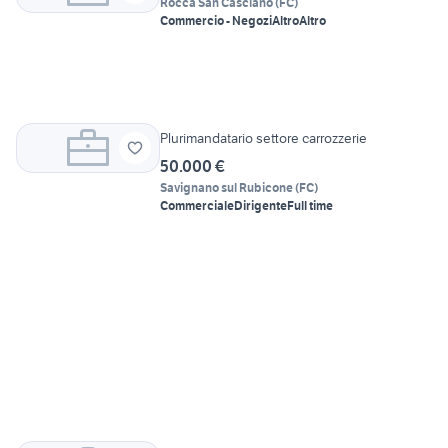
Rocca San Casciano
(
FC
)
Commercio - Negozi
Altro
Altro
Plurimandatario settore carrozzerie
50.000 €
Savignano sul Rubicone
(
FC
)
Commerciale
Dirigente
Full time