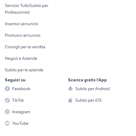
Servizio TuttoSubito per
persona
Informatica
Animali
Professionisti
Arredamento e
Console e
Accessori per
Casalinghi
Inserisci annuncio
Videogiochi
animali
Elettrodomestici
Promuovi annuncio
Audio/Video
Musica e Film
Giardino e Fai da te
Consigli per la vendita
Fotografia
Libri e Riviste
Abbigliamento e
Negozi e Aziende
Telefonia
Strumenti Musicali
Accessori
Subito per le aziende
Sports
Tutto per i bambini
Seguici su
Scarica gratis l'App
Biciclette
Facebook
Subito per Android
Collezionismo
TikTok
Subito per iOS
Instagram
YouTube