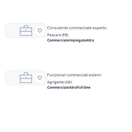
Consulente commerciale esperto
Pescara
(
PE
)
Commerciale
Impiegato
Altro
Funzionari commerciali esterni
Agrigento
(
AG
)
Commerciale
Altro
Full time