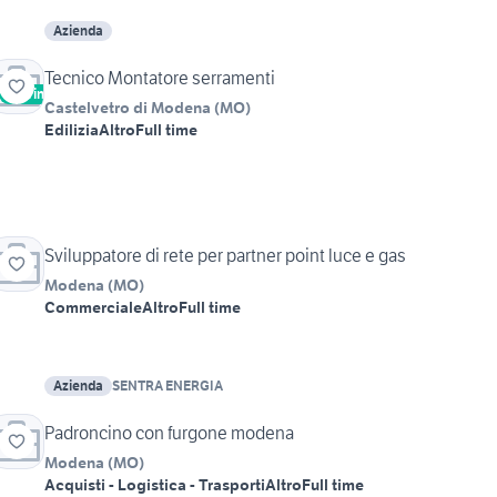
Azienda
Tecnico Montatore serramenti
Vetrina
Castelvetro di Modena
(
MO
)
Edilizia
Altro
Full time
Sviluppatore di rete per partner point luce e gas
Modena
(
MO
)
Commerciale
Altro
Full time
Azienda
SENTRA ENERGIA
Padroncino con furgone modena
Modena
(
MO
)
Acquisti - Logistica - Trasporti
Altro
Full time