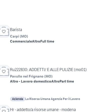
Barista
Carpi
(
MO
)
Commerciale
Altro
Full time
Ru222830: ADDETTI/ E ALLE PULIZIE (mo01)
Pavullo nel Frignano
(
MO
)
Altro - Lavoro domestico
Altro
Part time
Azienda
La Risorsa Umana Agenzia Per il Lavoro
Hr - addetto/a risorse umane - modena