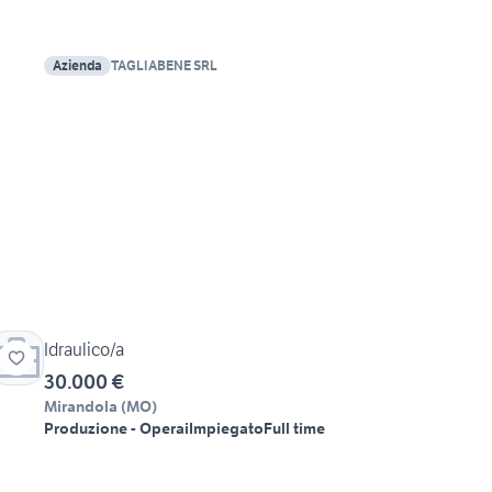
Azienda
TAGLIABENE SRL
Idraulico/a
30.000 €
Mirandola
(
MO
)
Produzione - Operai
Impiegato
Full time