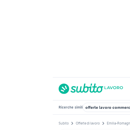
offerte lavoro commerc
Ricerche
simili
Subito
Offerte di lavoro
Emilia-Romag