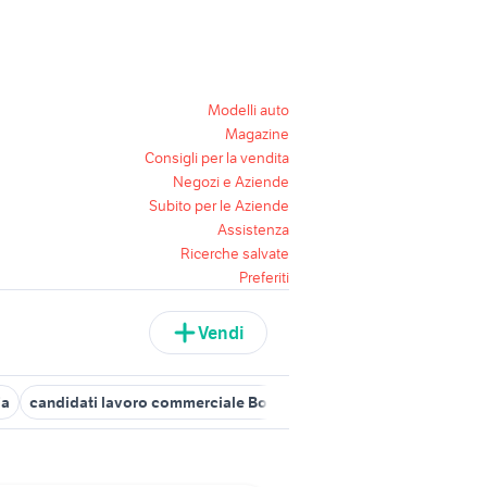
Modelli auto
Magazine
Consigli per la vendita
Negozi e Aziende
Subito per le Aziende
Assistenza
Ricerche salvate
Preferiti
Vendi
ia
candidati lavoro commerciale Bologna provincia
offerte lav