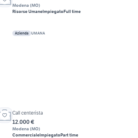
Modena
(
MO
)
Risorse Umane
Impiegato
Full time
Azienda
UMANA
Call centerista
12.000 €
Modena
(
MO
)
Commerciale
Impiegato
Part time