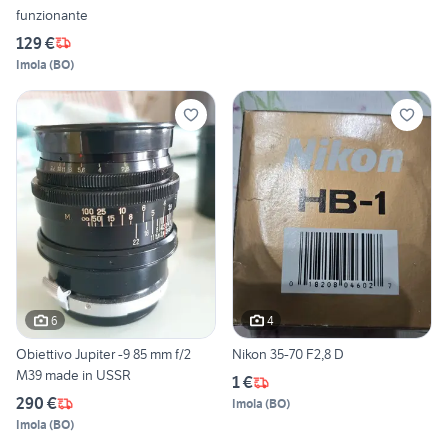
funzionante
129 €
Imola
(
BO
)
6
4
Obiettivo Jupiter -9 85 mm f/2
Nikon 35-70 F2,8 D
M39 made in USSR
1 €
290 €
Imola
(
BO
)
Imola
(
BO
)