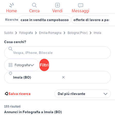
Home
Cerca
Vendi
Messaggi
case in vendita campobasso
offerte di lavoro a parma
Ricerche
Subito
Fotografia
Emilia-Romagna
Bologna (Prov)
Imola
Cosa cerchi?
Filtri
Fotografia
Salva ricerca
Dal più rilevante
155 risultati
Annunci in Fotografia a Imola (BO)