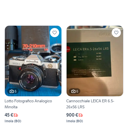
6
6
Lotto Fotografico Analogico
Cannocchiale LEICA ER 6.5-
Minolta
26x56 LRS
45 €
900 €
Imola
(
BO
)
Imola
(
BO
)