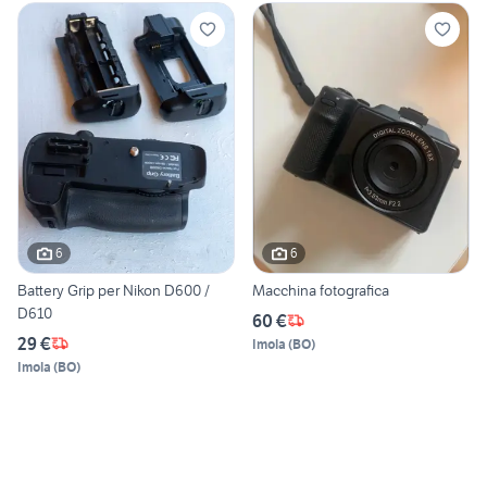
6
6
Battery Grip per Nikon D600 /
Macchina fotografica
D610
60 €
29 €
Imola
(
BO
)
Imola
(
BO
)