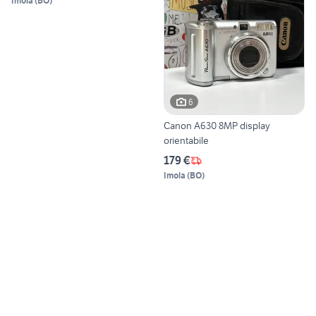
Imola
(
BO
)
6
Canon A630 8MP display
orientabile
179 €
Imola
(
BO
)