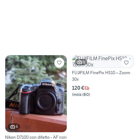
3
FUJIFILM FinePix HS10 – Zoom
30x
120 €
Imola
(
BO
)
6
Nikon D7100 con difetto - AF non