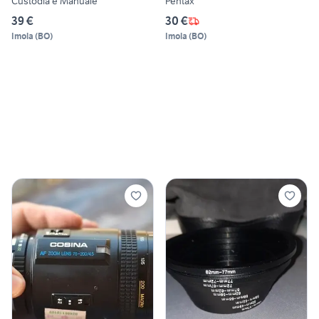
Custodia e Manuale
Pentax
39 €
30 €
Imola
(
BO
)
Imola
(
BO
)