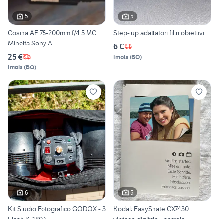
5
5
Cosina AF 75-200mm f/4.5 MC
Step- up adattatori filtri obiettivi
Minolta Sony A
6 €
25 €
Imola
(
BO
)
Imola
(
BO
)
6
5
Kit Studio Fotografico GODOX - 3
Kodak EasyShate CX7430