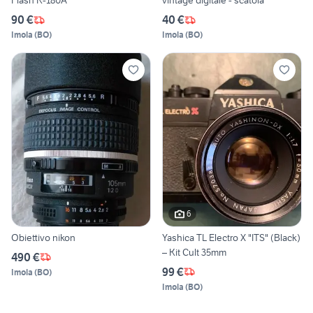
Flash K-180A
vintage digitale - scatola
90 €
40 €
Imola
(
BO
)
Imola
(
BO
)
6
Obiettivo nikon
Yashica TL Electro X "ITS" (Black)
– Kit Cult 35mm
490 €
99 €
Imola
(
BO
)
Imola
(
BO
)