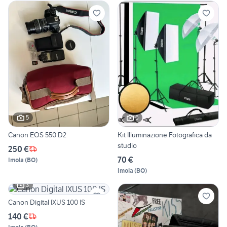
5
6
Canon EOS 550 D2
Kit Illuminazione Fotografica da
studio
250 €
70 €
Imola
(
BO
)
Imola
(
BO
)
3
Canon Digital IXUS 100 IS
140 €