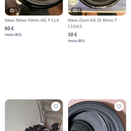
3
3
Nikon Nikkor 50mm, AIS, F 1:1,4
Nikon Zoom AIS 28. 85mm, F
1:3,5/4,5
60 €
30 €
Imola
(
BO
)
Imola
(
BO
)