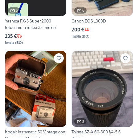
6
6
Yashica FX-3 Super 2000
Canon EOS 1300D
fotocamera reflex 35 mm co
200 €
135 €
Imola
(
BO
)
Imola
(
BO
)
3
Kodak Instamatic 50 Vintage con
Tokina SZ-X 60-300 f/4-5.6