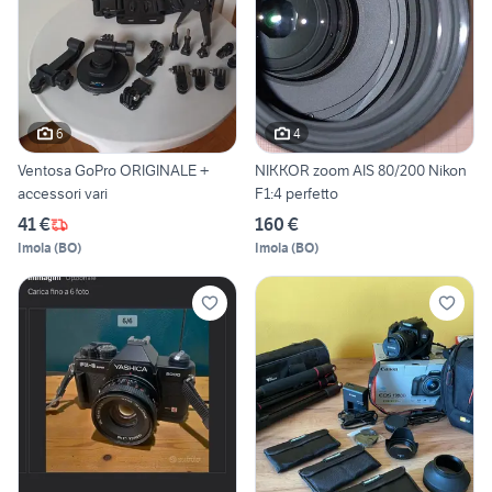
6
4
Ventosa GoPro ORIGINALE +
NIKKOR zoom AIS 80/200 Nikon
accessori vari
F1:4 perfetto
41 €
160 €
Imola
(
BO
)
Imola
(
BO
)