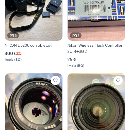
6
2
NIKON D3200 con obiettivi
Nikon Wireless Flash Controller
SU-4+SG 2
300 €
25 €
Imola
(
BO
)
Imola
(
BO
)