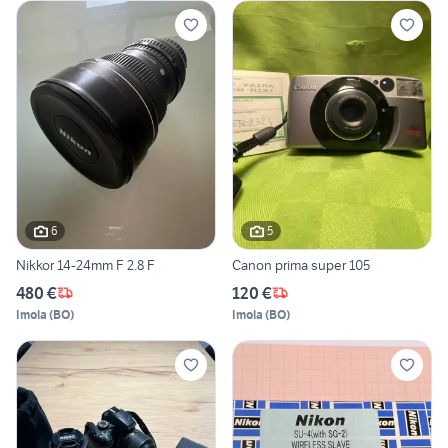
6
5
Nikkor 14-24mm F 2.8 F
Canon prima super 105
480 €
120 €
Imola
(
BO
)
Imola
(
BO
)