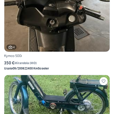
4
Kymco 500i
350 €
Mirandola
(
MO
)
Usato
09/2006
22400 Km
Scooter