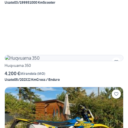
Usato
03/1999
51000 Km
Scooter
Huqvuarna 350
4.200 €
Mirandola
(
MO
)
Usato
05/2023
22 Km
Cross / Enduro