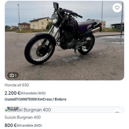
3
Honda slr 650
2.200 €
Mirandola
(
MO
)
Usato
07/1998
75000 Km
Cross / Enduro
6
Suzuki Burgman 400
800 €
Mirandola
(
MO
)