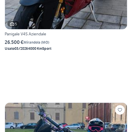
5
Panigale V4S Aziendale
26.500 €
Mirandola
(
MO
)
Usato
03/2026
4000 Km
Sport