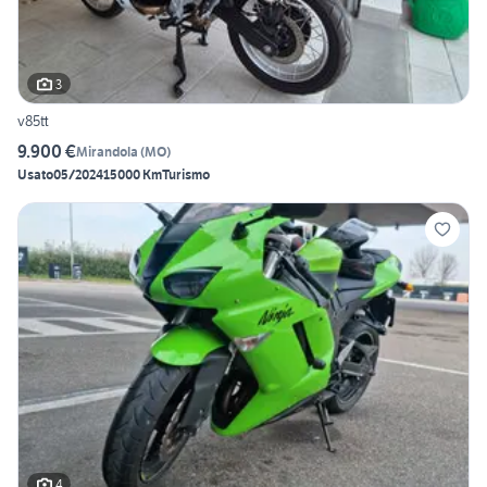
3
v85tt
9.900 €
Mirandola
(
MO
)
Usato
05/2024
15000 Km
Turismo
4