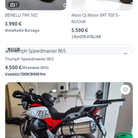
7
BENELLI TRK 502
Moto Qj Motor SRT 700 S -
NUOVA
3.990 €
5.590 €
MotoRattix Barzago
2 RUOTE ATELIER
6
Triumph Speedmaster 865
4.500 €
Mirandola
(
MO
)
Usato
11/2009
29000 Km