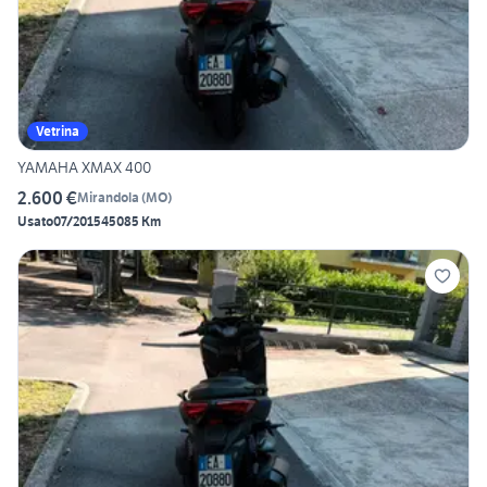
Vetrina
YAMAHA XMAX 400
2.600 €
Mirandola
(
MO
)
Usato
07/2015
45085 Km