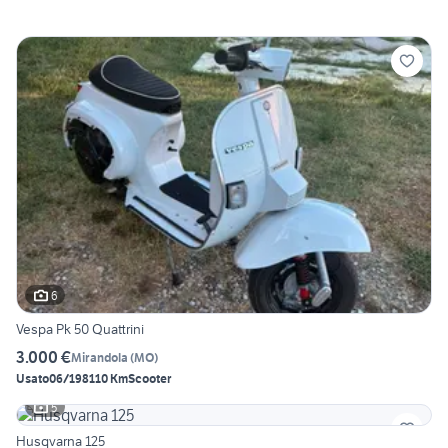
6
Vespa Pk 50 Quattrini
3.000 €
Mirandola
(
MO
)
Usato
06/1981
10 Km
Scooter
5
Husqvarna 125