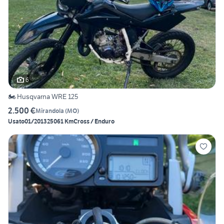
6
🏍️ Husqvarna WRE 125
2.500 €
Mirandola
(
MO
)
Usato
01/2013
25061 Km
Cross / Enduro