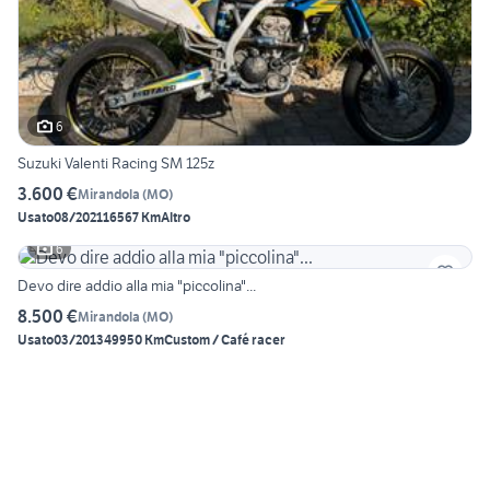
6
Suzuki Valenti Racing SM 125z
3.600 €
Mirandola
(
MO
)
Usato
08/2021
16567 Km
Altro
6
Devo dire addio alla mia "piccolina"...
8.500 €
Mirandola
(
MO
)
Usato
03/2013
49950 Km
Custom / Café racer