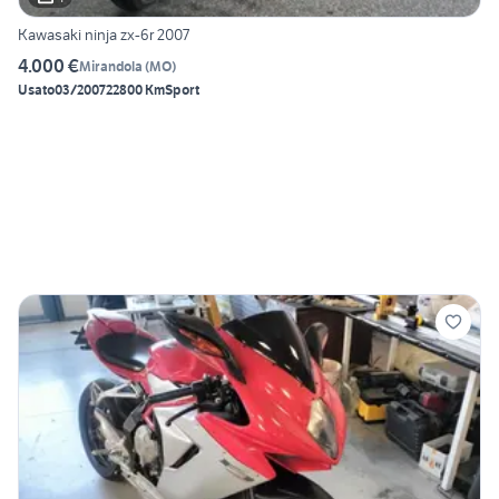
Kawasaki ninja zx-6r 2007
4.000 €
Mirandola
(
MO
)
Usato
03/2007
22800 Km
Sport