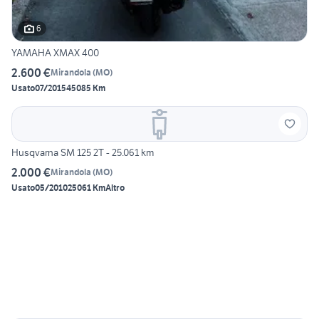
6
YAMAHA XMAX 400
2.600 €
Mirandola
(
MO
)
Usato
07/2015
45085 Km
Husqvarna SM 125 2T - 25.061 km
2.000 €
Mirandola
(
MO
)
Usato
05/2010
25061 Km
Altro