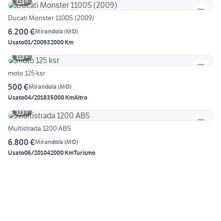
6
Ducati Monster 1100S (2009)
6.200 €
Mirandola
(
MO
)
Usato
01/2009
32000 Km
4
moto 125 ksr
500 €
Mirandola
(
MO
)
Usato
04/2018
35000 Km
Altro
6
Multistrada 1200 ABS
6.800 €
Mirandola
(
MO
)
Usato
06/2010
42000 Km
Turismo