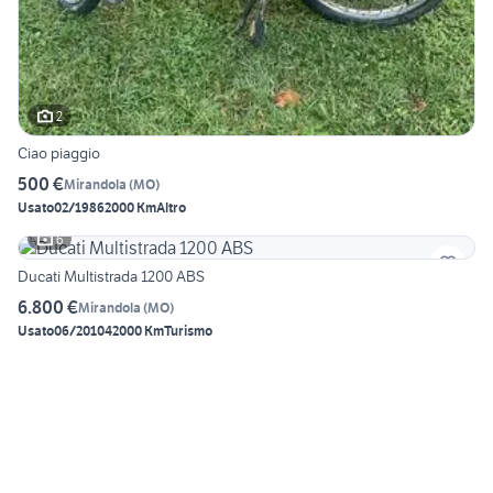
2
Ciao piaggio
500 €
Mirandola
(
MO
)
Usato
02/1986
2000 Km
Altro
6
Ducati Multistrada 1200 ABS
6.800 €
Mirandola
(
MO
)
Usato
06/2010
42000 Km
Turismo