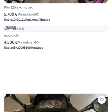
Ktm 125 exc motard
5.700 €
Mirandola
(
MO
)
Usato
10/2012
1 Km
Cross / Enduro
4
motociclo
4.500 €
Mirandola
(
MO
)
Usato
05/2009
5100 Km
Quad