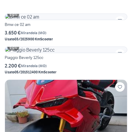
5
Bmw ce 02 am
3.650 €
Mirandola
(
MO
)
Usato
03/2025
900 Km
Scooter
6
Piaggio Beverly 125cc
2.200 €
Mirandola
(
MO
)
Usato
05/2015
12400 Km
Scooter