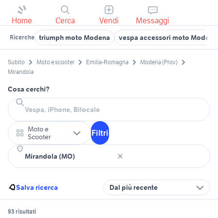
Home
Cerca
Vendi
Messaggi
triumph moto Modena
vespa accessori moto Modena 
Ricerche
Subito
Moto e scooter
Emilia-Romagna
Modena (Prov)
Mirandola
Cosa cerchi?
Moto e
Filtri
Scooter
Salva ricerca
Dal più recente
93 risultati