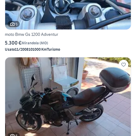
6
moto Bmw Gs 1200 Adventur
5.300 €
Mirandola
(
MO
)
Usato
11/2008
101000 Km
Turismo
6