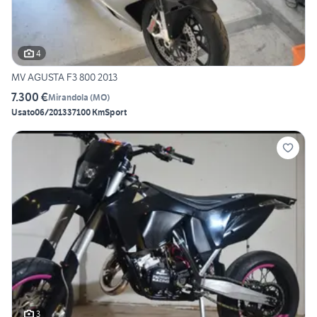
4
MV AGUSTA F3 800 2013
7.300 €
Mirandola
(
MO
)
Usato
06/2013
37100 Km
Sport
3