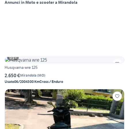
Annunci in Moto e scooter a Mirandola
4
Husqvarna wre 125
2.650 €
Mirandola
(
MO
)
Usato
06/2004
300 Km
Cross / Enduro