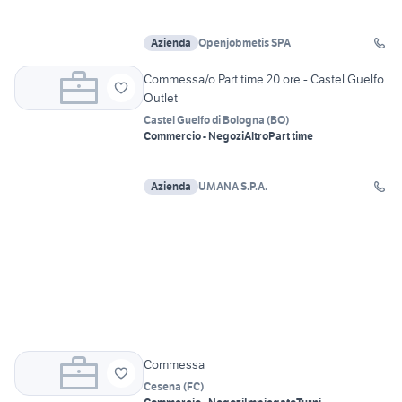
Azienda
Openjobmetis SPA
Commessa/o Part time 20 ore - Castel Guelfo
Outlet
Castel Guelfo di Bologna
(
BO
)
Commercio - Negozi
Altro
Part time
Azienda
UMANA S.P.A.
Commessa
Cesena
(
FC
)