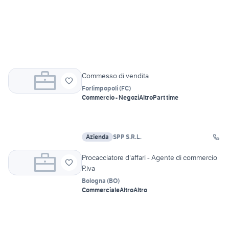
Commesso di vendita
Forlimpopoli
(
FC
)
Commercio - Negozi
Altro
Part time
Azienda
SPP S.R.L.
Procacciatore d'affari - Agente di commercio
P.iva
Bologna
(
BO
)
Commerciale
Altro
Altro