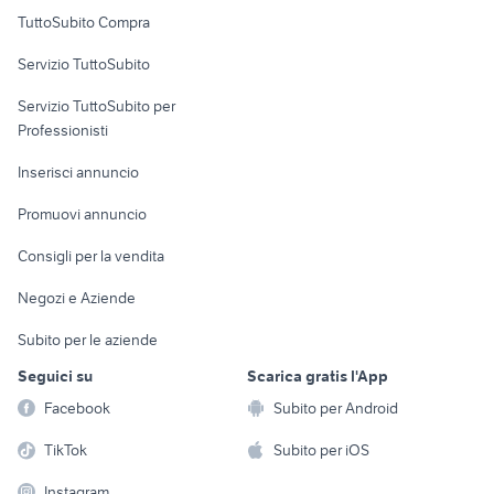
provincia
Uffici e Locali
TuttoSubito Compra
commerciali
Servizio TuttoSubito
elettronica
per la casa e la
sports e hobby
Servizio TuttoSubito per
persona
Informatica
Animali
Professionisti
Arredamento e
Console e
Accessori per
Casalinghi
Inserisci annuncio
Videogiochi
animali
Elettrodomestici
Promuovi annuncio
Audio/Video
Musica e Film
Giardino e Fai da te
Consigli per la vendita
Fotografia
Libri e Riviste
Abbigliamento e
Negozi e Aziende
Telefonia
Strumenti Musicali
Accessori
Subito per le aziende
Sports
Tutto per i bambini
Seguici su
Scarica gratis l'App
Biciclette
Facebook
Subito per Android
Collezionismo
TikTok
Subito per iOS
Instagram