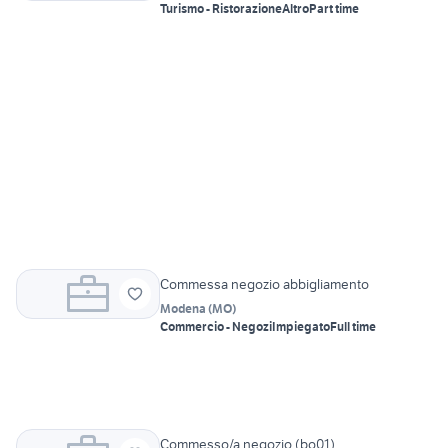
Turismo - Ristorazione
Altro
Part time
Commessa negozio abbigliamento
Modena
(
MO
)
Commercio - Negozi
Impiegato
Full time
Commesso/a negozio (bo01)