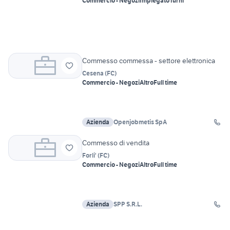
Commercio - Negozi
Impiegato
Turni
Commesso commessa - settore elettronica
Cesena
(
FC
)
Commercio - Negozi
Altro
Full time
Azienda
Openjobmetis SpA
Commesso di vendita
Forli'
(
FC
)
Commercio - Negozi
Altro
Full time
Azienda
SPP S.R.L.