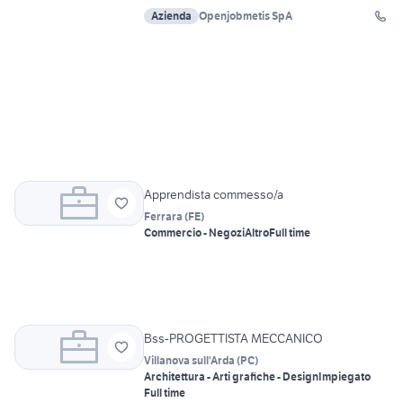
Azienda
Openjobmetis SpA
Apprendista commesso/a
Ferrara
(
FE
)
Commercio - Negozi
Altro
Full time
Bss-PROGETTISTA MECCANICO
Villanova sull'Arda
(
PC
)
Architettura - Arti grafiche - Design
Impiegato
Full time