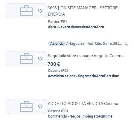
3698 | ON SITE MANAGER - SETTORE
ENERGIA
Parma
(
PR
)
Altro - Lavoro domestico
Altro
Altro
Azienda
Arkigest srl - Aut. Min. Def. n.351
del 10-11-2016
Segretaria store manager negozio Cesena
700 €
Cesena
(
FC
)
Amministrazione - Segreteria
Altro
Part time
ADDETTO ADDETTA VENDITA Cesena
Cesena
(
FC
)
Commercio - Negozi
Impiegato
Full time