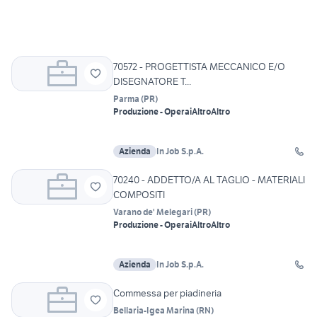
70572 - PROGETTISTA MECCANICO E/O
DISEGNATORE T...
Parma
(
PR
)
Produzione - Operai
Altro
Altro
Azienda
In Job S.p.A.
70240 - ADDETTO/A AL TAGLIO - MATERIALI
COMPOSITI
Varano de' Melegari
(
PR
)
Produzione - Operai
Altro
Altro
Azienda
In Job S.p.A.
Commessa per piadineria
Bellaria-Igea Marina
(
RN
)