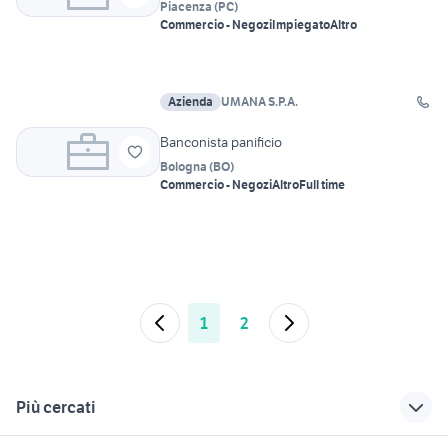
Piacenza
(
PC
)
Commercio - Negozi
Impiegato
Altro
Azienda
UMANA S.P.A.
Banconista panificio
Bologna
(
BO
)
Commercio - Negozi
Altro
Full time
1
2
Più cercati