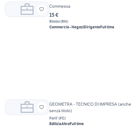
Commessa
15 €
Rimini
(
RN
)
Commercio - Negozi
Dirigente
Full time
GEOMETRA - TECNICO DI IMPRESA (anche
senza titolo)
Forli'
(
FC
)
Edilizia
Altro
Full time