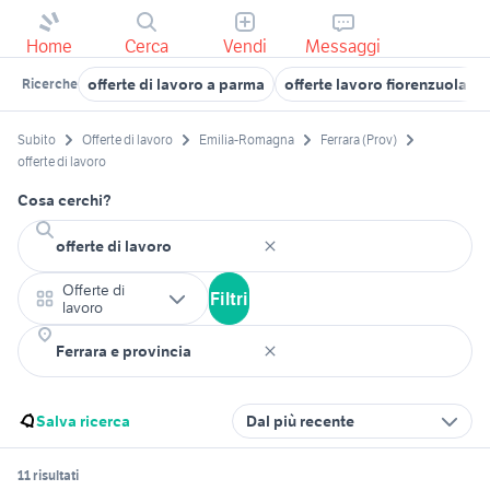
Home
Cerca
Vendi
Messaggi
offerte di lavoro a parma
offerte lavoro fiorenzuola d'
Ricerche
Subito
Offerte di lavoro
Emilia-Romagna
Ferrara (Prov)
offerte di lavoro
Cosa cerchi?
Offerte di
Filtri
lavoro
Salva ricerca
Dal più recente
11 risultati