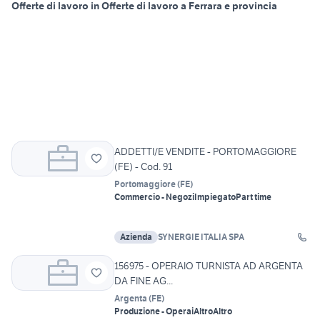
Offerte di lavoro in Offerte di lavoro a Ferrara e provincia
ADDETTI/E VENDITE - PORTOMAGGIORE
(FE) - Cod. 91
Portomaggiore
(
FE
)
Commercio - Negozi
Impiegato
Part time
Azienda
SYNERGIE ITALIA SPA
156975 - OPERAIO TURNISTA AD ARGENTA
DA FINE AG...
Argenta
(
FE
)
Produzione - Operai
Altro
Altro