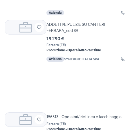
Azienda
ADDETTI/E PULIZIE SU CANTIERI
FERRARA_cod.89
19.290 €
Ferrara
(
FE
)
Produzione - Operai
Altro
Part time
Azienda
SYNERGIE ITALIA SPA
156513 - Operatori/trici linea e facchinaggio
Ferrara
(
FE
)
Produzione - Operai
Altro
Part time