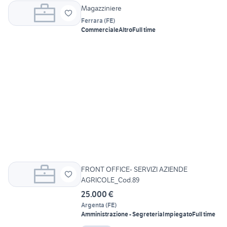
Magazziniere
Ferrara
(
FE
)
Commerciale
Altro
Full time
FRONT OFFICE- SERVIZI AZIENDE
AGRICOLE_Cod.89
25.000 €
Argenta
(
FE
)
Amministrazione - Segreteria
Impiegato
Full time