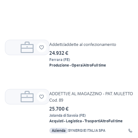
Addetti/addette al confezionamento
24.932 €
Ferrara
(
FE
)
Produzione - Operai
Altro
Full time
ADDETTI/E AL MAGAZZINO - PAT. MULETTO
Cod. 89
25.700 €
Jolanda di Savoia
(
FE
)
Acquisti - Logistica - Trasporti
Altro
Full time
Azienda
SYNERGIE ITALIA SPA