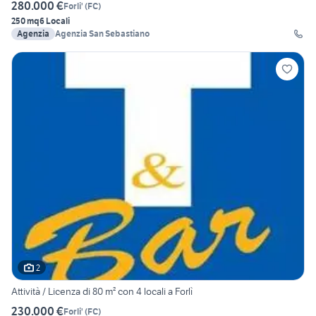
280.000 €
Forli'
(
FC
)
250 mq
6 Locali
Agenzia
Agenzia San Sebastiano
2
Attività / Licenza di 80 m² con 4 locali a Forlì
230.000 €
Forli'
(
FC
)