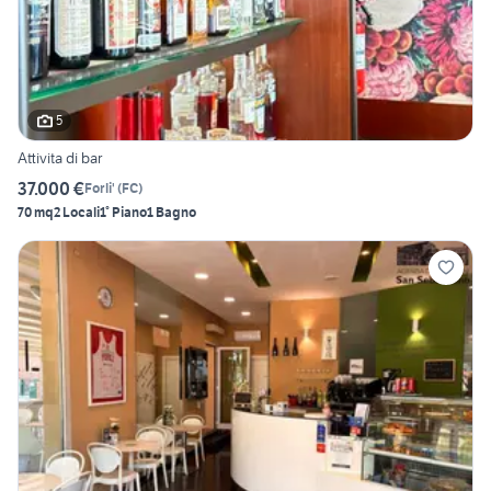
5
Attivita di bar
37.000 €
Forli'
(
FC
)
70 mq
2 Locali
1° Piano
1 Bagno