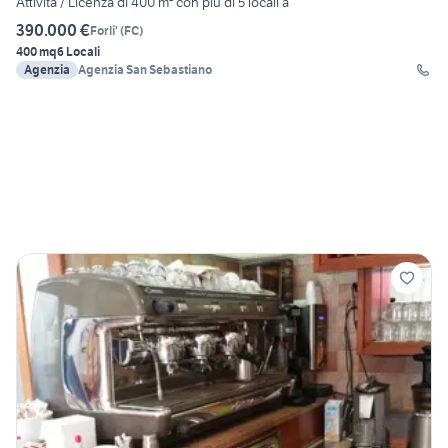
Attività / Licenza di 400 m² con più di 5 locali a
390.000 €
Forli'
(
FC
)
400 mq
6 Locali
Agenzia
Agenzia San Sebastiano