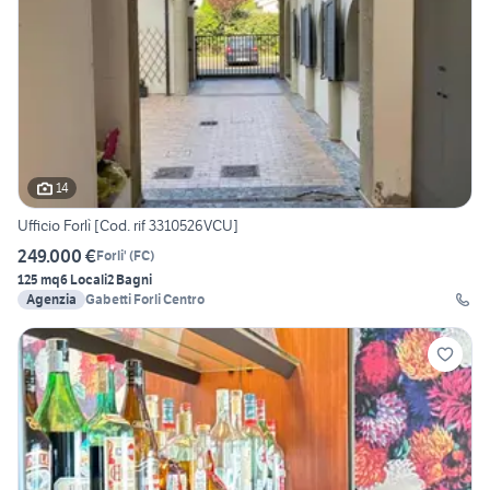
14
Ufficio Forlì [Cod. rif 3310526VCU]
249.000 €
Forli'
(
FC
)
125 mq
6 Locali
2 Bagni
Agenzia
Gabetti Forli Centro