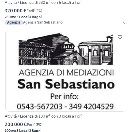
Attività / Licenza di 280 m² con 5 locali a Forlì
320.000 €
Forli'
(
FC
)
280 mq
5 Locali
3 Bagni
Agenzia
Agenzia San Sebastiano
Attività / Licenza di 100 m² con 3 locali a Forlì
200.000 €
Forli'
(
FC
)
100 mq
3 Locali
2 Bagni