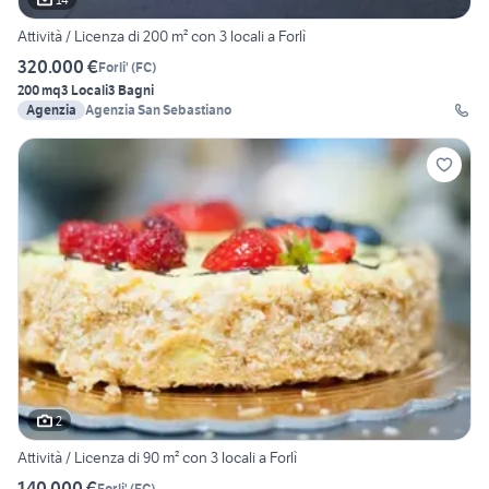
Attività / Licenza di 200 m² con 3 locali a Forlì
320.000 €
Forli'
(
FC
)
200 mq
3 Locali
3 Bagni
Agenzia
Agenzia San Sebastiano
2
Attività / Licenza di 90 m² con 3 locali a Forlì
140.000 €
Forli'
(
FC
)