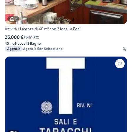
2
Attività / Licenza di 40 m² con 3 locali a Forlì
26.000 €
Forli'
(
FC
)
40 mq
3 Locali
1 Bagno
Agenzia
Agenzia San Sebastiano