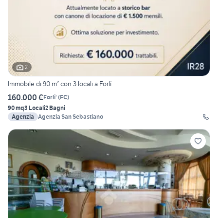
2
Immobile di 90 m² con 3 locali a Forlì
160.000 €
Forli'
(
FC
)
90 mq
3 Locali
2 Bagni
Agenzia
Agenzia San Sebastiano