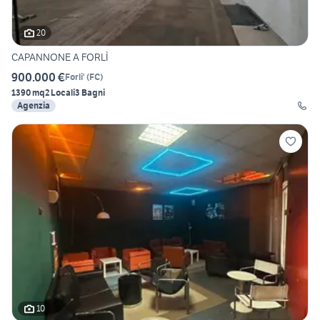
20
CAPANNONE A FORLÌ
900.000 €
Forli'
(
FC
)
1390 mq
2 Locali
3 Bagni
Agenzia
10