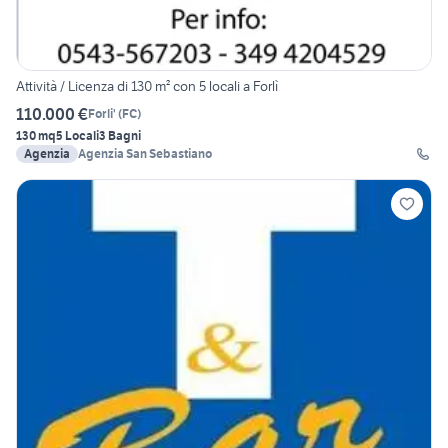
Attività / Licenza di 130 m² con 5 locali a Forlì
110.000 €
Forli'
(
FC
)
130 mq
5 Locali
3 Bagni
Agenzia
Agenzia San Sebastiano