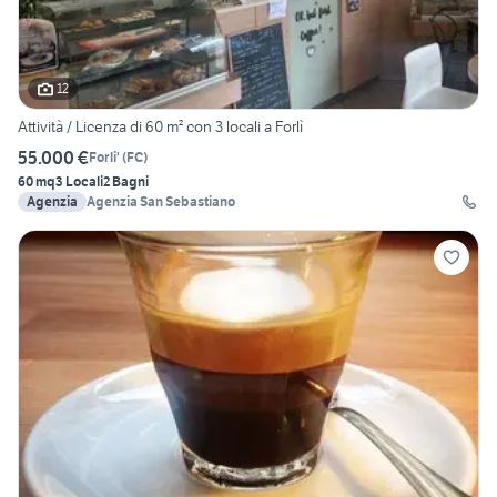
12
Attività / Licenza di 60 m² con 3 locali a Forlì
55.000 €
Forli'
(
FC
)
60 mq
3 Locali
2 Bagni
Agenzia
Agenzia San Sebastiano