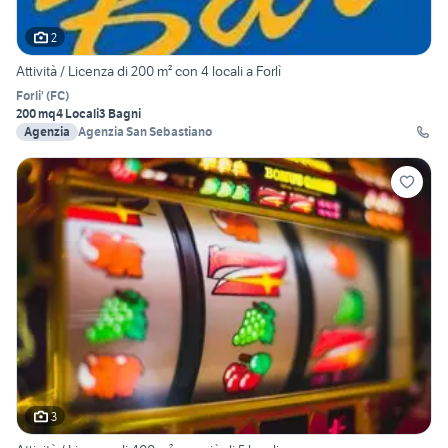
2
Attività / Licenza di 200 m² con 4 locali a Forlì
Forli'
(
FC
)
200 mq
4 Locali
3 Bagni
Agenzia
Agenzia San Sebastiano
3