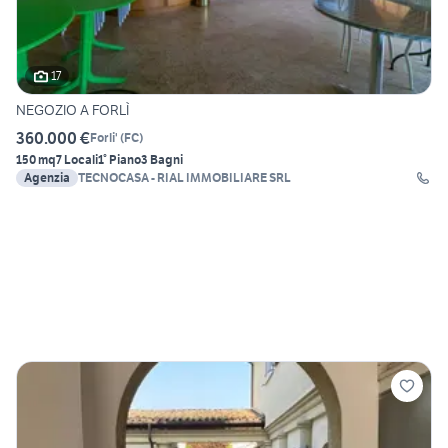
17
NEGOZIO A FORLÌ
360.000 €
Forli'
(
FC
)
150 mq
7 Locali
1° Piano
3 Bagni
Agenzia
TECNOCASA - RIAL IMMOBILIARE SRL