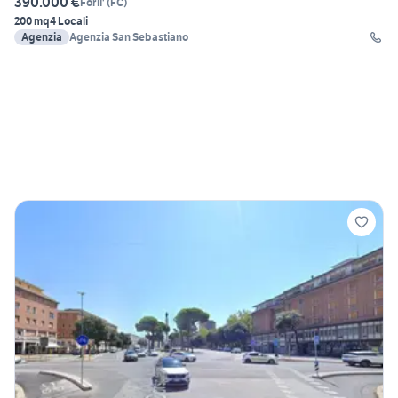
390.000 €
Forli'
(
FC
)
200 mq
4 Locali
Agenzia
Agenzia San Sebastiano