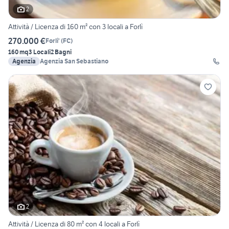
2
Attività / Licenza di 160 m² con 3 locali a Forlì
270.000 €
Forli'
(
FC
)
160 mq
3 Locali
2 Bagni
Agenzia
Agenzia San Sebastiano
2
Attività / Licenza di 80 m² con 4 locali a Forlì