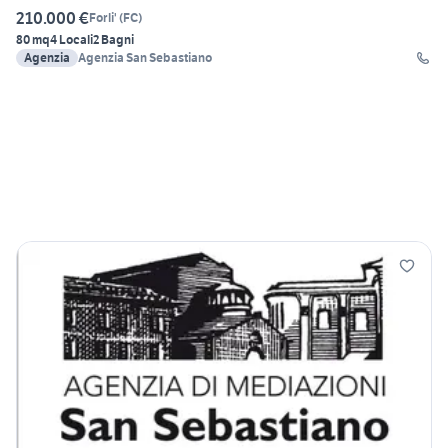
210.000 €
Forli'
(
FC
)
80 mq
4 Locali
2 Bagni
Agenzia
Agenzia San Sebastiano