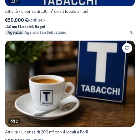
2
Attività / Licenza di 130 m² con 1 locale a Forlì
650.000 €
Forli'
(
FC
)
130 mq
1 Locale
3 Bagni
Agenzia
Agenzia San Sebastiano
2
Attività / Licenza di 200 m² con 4 locali a Forlì