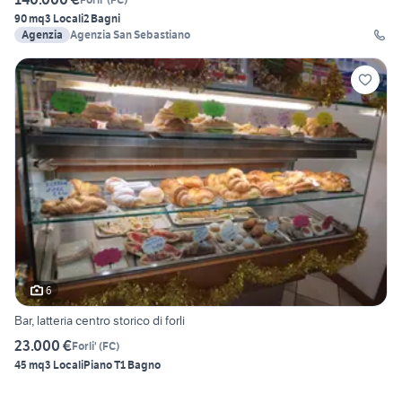
90 mq
3 Locali
2 Bagni
Agenzia
Agenzia San Sebastiano
6
Bar, latteria centro storico di forli
23.000 €
Forli'
(
FC
)
45 mq
3 Locali
Piano T
1 Bagno