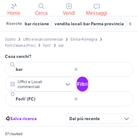
Home
Cerca
Vendi
Messaggi
bar riccione
vendita locali bar Parma provincia
bar 
Ricerche
Subito
Uffici e locali commerciali
Emilia-Romagna
Forlì-Cesena (Prov)
Forli'
bar
Cosa cerchi?
Uffici e Locali
Filtri
commerciali
Salva ricerca
Dal più recente
37 risultati