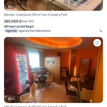
4
Attività / Licenza di 200 m² con 4 locali a Forlì
380.000 €
Forli'
(
FC
)
200 mq
4 Locali
3 Bagni
Agenzia
Agenzia San Sebastiano
13
Attività / Licenza di 150 m² con 4 locali a Forlì