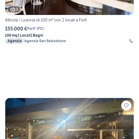
9
Attività / Licenza di 100 m² con 2 locali a Forlì
155.000 €
Forli'
(
FC
)
100 mq
2 Locali
2 Bagni
Agenzia
Agenzia San Sebastiano