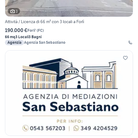
3
Attività / Licenza di 66 m² con 3 locali a Forlì
190.000 €
Forli'
(
FC
)
66 mq
3 Locali
3 Bagni
Agenzia
Agenzia San Sebastiano