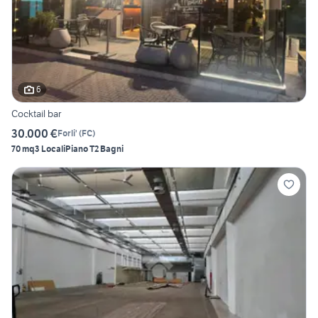
6
Cocktail bar
30.000 €
Forli'
(
FC
)
70 mq
3 Locali
Piano T
2 Bagni