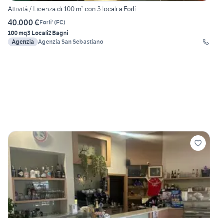
Attività / Licenza di 100 m² con 3 locali a Forlì
40.000 €
Forli'
(
FC
)
100 mq
3 Locali
2 Bagni
Agenzia
Agenzia San Sebastiano