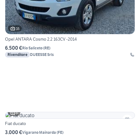
16
Opel ANTARA Cosmo 2.2 163CV -2014
6.500 €
Rio Saliceto
(
RE
)
Rivenditore
DUEESSE Srls
6
Fiat ducato
3.000 €
Vigarano Mainarda
(
FE
)