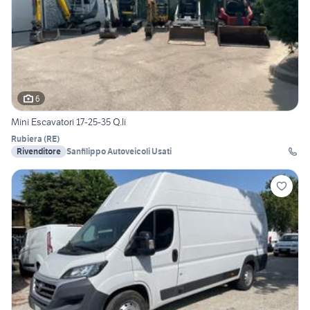
6
Mini Escavatori 17-25-35 Q.li
Rubiera
(
RE
)
Rivenditore
Sanfilippo Autoveicoli Usati