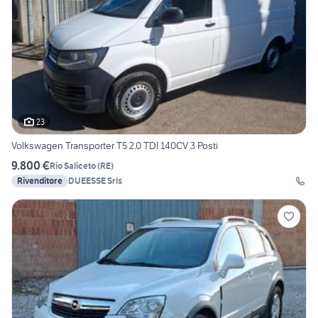
23
Volkswagen Transporter T5 2.0 TDI 140CV 3 Posti
9.800 €
Rio Saliceto
(
RE
)
Rivenditore
DUEESSE Srls