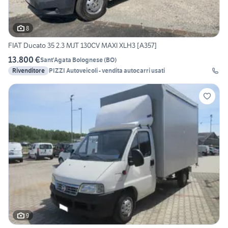
8
FIAT Ducato 35 2.3 MJT 130CV MAXI XLH3 [A357]
13.800 €
Sant'Agata Bolognese
(
BO
)
Rivenditore
PIZZI Autoveicoli - vendita autocarri usati
9