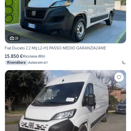
19
Fiat Ducato 2.2 Mtj L2-H1 PASSO MEDIO GARANZIA24ME
15.850 €
Riccione
(
RN
)
Rivenditore
Autocom srl