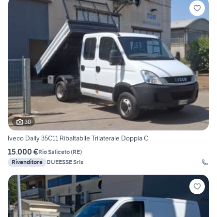
30
Iveco Daily 35C11 Ribaltabile Trilaterale Doppia C
15.000 €
Rio Saliceto
(
RE
)
Rivenditore
DUEESSE Srls