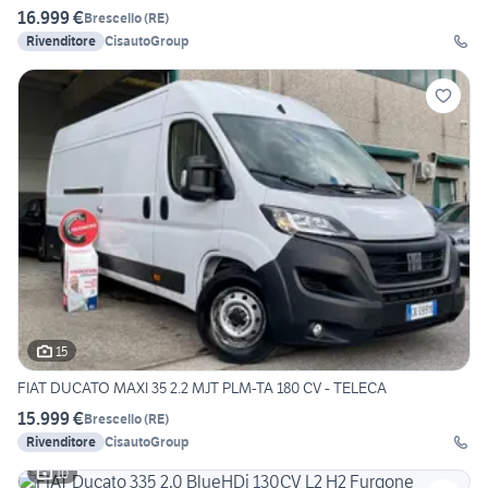
16.999 €
Brescello
(
RE
)
Rivenditore
CisautoGroup
15
FIAT DUCATO MAXI 35 2.2 MJT PLM-TA 180 CV - TELECA
15.999 €
Brescello
(
RE
)
Rivenditore
CisautoGroup
10