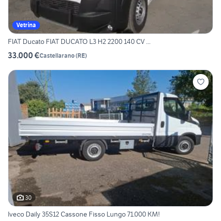
Vetrina
FIAT Ducato FIAT DUCATO L3 H2 2200 140 CV ...
33.000 €
Castellarano
(
RE
)
30
Iveco Daily 35S12 Cassone Fisso Lungo 71.000 KM!