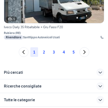
21
Iveco Daily 35 Ribaltabile + Gru Fassi F20
Rubiera
(
RE
)
Rivenditore
Sanfilippo Autoveicoli Usati
1
2
3
4
5
Più cercati
Correlati
Richerche simili
Suggerimenti
Ricerche consigliate
fiat fiorino veicoli
fiat 500 veicoli
fiat professional
commerciali Emilia
commerciali Emilia
ducato
climatizzatore per fiat ducato
fiat ducato usato
Tutte le categorie
Romagna
veicoli commerciali
Romagna
fiat ducato cassone
fiat veicoli
fiat veicoli
fisso
fiat ducato 2015 veicoli