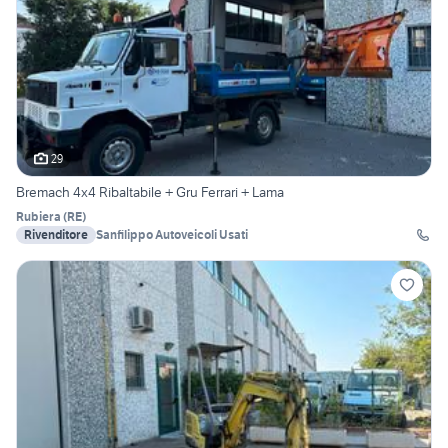
29
Bremach 4x4 Ribaltabile + Gru Ferrari + Lama
Rubiera
(
RE
)
Rivenditore
Sanfilippo Autoveicoli Usati