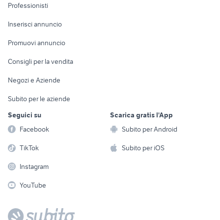
Informatica
Animali
Professionisti
Arredamento e
Console e
Accessori per
Casalinghi
Inserisci annuncio
Videogiochi
animali
Elettrodomestici
Promuovi annuncio
Audio/Video
Musica e Film
Giardino e Fai da te
Consigli per la vendita
Fotografia
Libri e Riviste
Abbigliamento e
Negozi e Aziende
Telefonia
Strumenti Musicali
Accessori
Subito per le aziende
Sports
Tutto per i bambini
Seguici su
Scarica gratis l'App
Biciclette
Facebook
Subito per Android
Collezionismo
TikTok
Subito per iOS
Instagram
YouTube