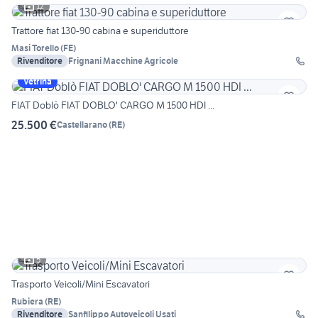
12
Trattore fiat 130-90 cabina e superiduttore
Masi Torello
(
FE
)
Rivenditore
Frignani Macchine Agricole
Vetrina
FIAT Doblò FIAT DOBLO' CARGO M 1500 HDI ...
25.500 €
Castellarano
(
RE
)
5
Trasporto Veicoli/Mini Escavatori
Rubiera
(
RE
)
Rivenditore
Sanfilippo Autoveicoli Usati