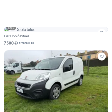
6
Fiat Doblò bifuel
7.500 €
Ferrara
(
FE
)