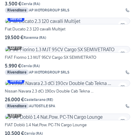
3.500 €
Cervia
(
RA
)
Rivenditore
AP MOTORGROUP SRLS
Vetrina
Fiat Ducato 2.3 120 cavalli Multijet
19.500 €
Ravenna
(
RA
)
30
FIAT Fiorino 1.3 MJT 95CV Cargo SX SEMIVETRATO
5.990 €
Cervia
(
RA
)
Rivenditore
AP MOTORGROUP SRLS
Vetrina
Nissan Navara 2.3 dCi 190cv Double Cab Tekna ...
26.000 €
Castellarano
(
RE
)
Rivenditore
AUTOSTILE SPA
29
FIAT Doblò 1.4 Nat.Pow. PC-TN Cargo Lounge
10.500 €
Cervia
(
RA
)