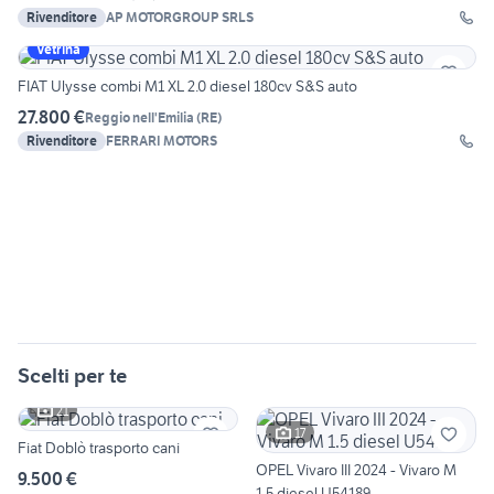
Rivenditore
AP MOTORGROUP SRLS
Vetrina
FIAT Ulysse combi M1 XL 2.0 diesel 180cv S&S auto
27.800 €
Reggio nell'Emilia
(
RE
)
Rivenditore
FERRARI MOTORS
Scelti per te
21
17
Fiat Doblò trasporto cani
OPEL Vivaro III 2024 - Vivaro M
9.500 €
1.5 diesel U54189