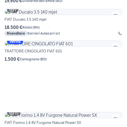
19.900 €
Granarolo dell'Emilia
(
BO
)
9
FIAT Ducato 3.5 140 mjet
18.500 €
Rimini
(
RN
)
Rivenditore
Gorrieri Autocarri srl
Vetrina
TRATTORE CINGOLATO FIAT 601
1.500 €
Camugnano
(
BO
)
30
FIAT Fiorino 1.4 8V Furgone Natural Power SX