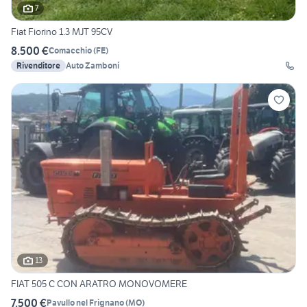
7
Fiat Fiorino 1.3 MJT 95CV
8.500 €
Comacchio
(
FE
)
Rivenditore
Auto Zamboni
13
FIAT 505 C CON ARATRO MONOVOMERE
7.500 €
Pavullo nel Frignano
(
MO
)