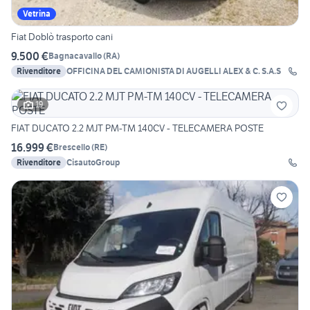
Vetrina
Fiat Doblò trasporto cani
9.500 €
Bagnacavallo
(
RA
)
Rivenditore
OFFICINA DEL CAMIONISTA DI AUGELLI ALEX & C. S.A.S
19
FIAT DUCATO 2.2 MJT PM-TM 140CV - TELECAMERA POSTE
16.999 €
Brescello
(
RE
)
Rivenditore
CisautoGroup