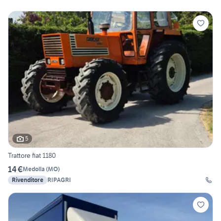
5
Trattore fiat 1180
14 €
Medolla
(
MO
)
Rivenditore
RIPAGRI