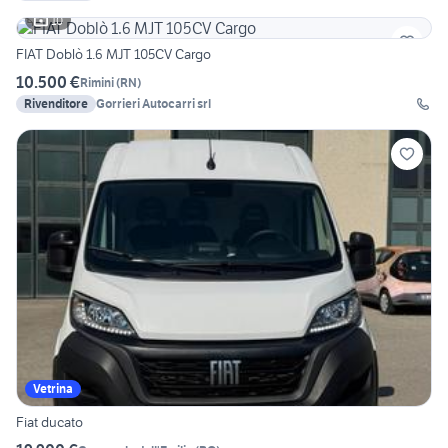
10
FIAT Doblò 1.6 MJT 105CV Cargo
10.500 €
Rimini
(
RN
)
Rivenditore
Gorrieri Autocarri srl
Vetrina
Fiat ducato