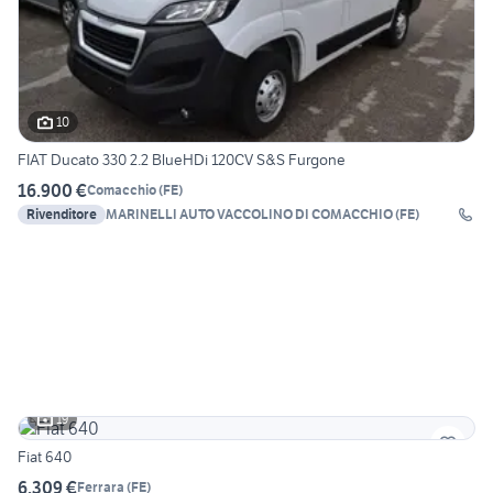
10
FIAT Ducato 330 2.2 BlueHDi 120CV S&S Furgone
16.900 €
Comacchio
(
FE
)
Rivenditore
MARINELLI AUTO VACCOLINO DI COMACCHIO (FE)
19
Fiat 640
6.309 €
Ferrara
(
FE
)