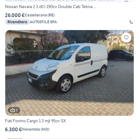
Nissan Navara 2.3 dCi 190cv Double Cab Tekna ...
26.000 €
Castellarano
(
RE
)
Rivenditore
AUTOSTILE SPA
6
Fiat Fiorino Cargo 1.3 mjt 95cv SX
6.300 €
Nonantola
(
MO
)