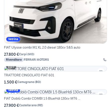
Vetrina
FIAT Ulysse combi M1 XL 2.0 diesel 180cv S&S auto
27.800 €
Carpi
(
MO
)
Rivenditore
FERRARI MOTORS
6
TRATTORE CINGOLATO FIAT 601
1.500 €
Camugnano
(
BO
)
Vetrina
FIAT Doblò Combi COMBI 1.5 BlueHdi 130cv MT6 ...
27.900 €
Castellarano
(
RE
)