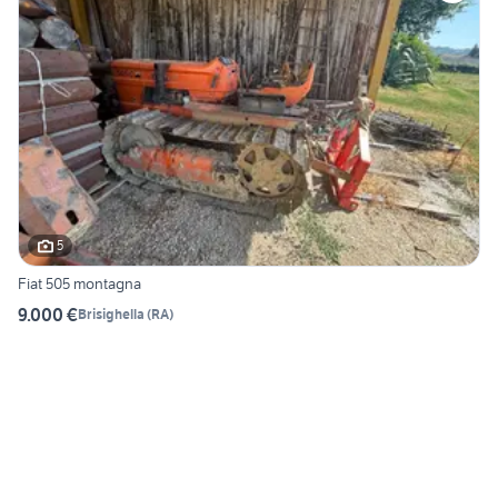
5
Fiat 505 montagna
9.000 €
Brisighella
(
RA
)