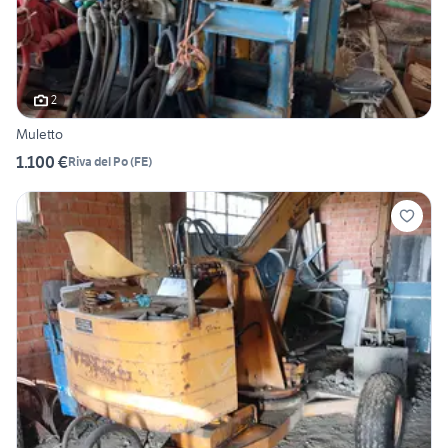
2
Muletto
1.100 €
Riva del Po
(
FE
)