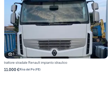
5
trattore stradale Renault impianto idraulico
11.000 €
Riva del Po
(
FE
)