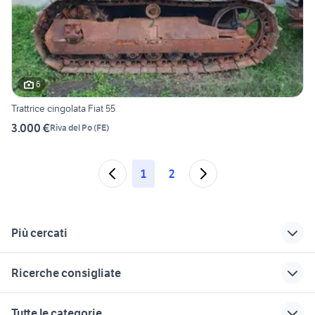
6
Trattrice cingolata Fiat 55
3.000 €
Riva del Po
(
FE
)
1
2
Più cercati
Correlati
Richerche simili
Suggerimenti
Ricerche consigliate
veicoli commerciali
vendita locali
renault veicoli
Terre del Reno
Baricella
commerciali
veicoli commerciali usati lazio
furgoni usati genova
Tutte le categorie
Ravenna provincia