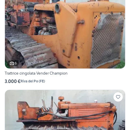
6
Trattrice cingolata Vender Champion
3.000 €
Riva del Po
(
FE
)