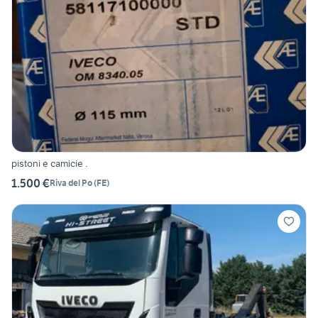
pistoni e camicie .
1.500 €
Riva del Po
(
FE
)