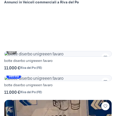
Annunci in Veicoli commerciali a Riva del Po
6
botte diserbo unigreeen favaro
11.000 €
Riva del Po
(
FE
)
Vetrina
botte diserbo unigreeen favaro
11.000 €
Riva del Po
(
FE
)