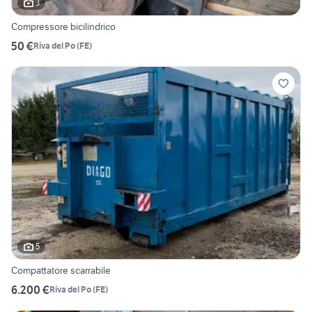
3
Compressore bicilindrico
50 €
Riva del Po
(
FE
)
5
Compattatore scarrabile
6.200 €
Riva del Po
(
FE
)