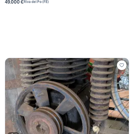
49.000 €
Riva del Po
(
FE
)