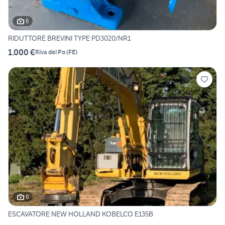
6
RIDUTTORE BREVINI TYPE PD3020/NR1
1.000 €
Riva del Po
(
FE
)
6
ESCAVATORE NEW HOLLAND KOBELCO E135B