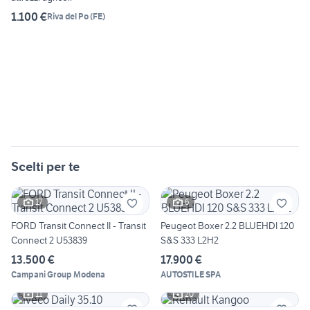
1.100 €
Riva del Po
(
FE
)
Scelti per te
17
6
FORD Transit Connect II - Transit
Peugeot Boxer 2.2 BLUEHDI 120
Connect 2 U53839
S&S 333 L2H2
13.500 €
17.900 €
Campani Group Modena
AUTOSTILE SPA
11
20