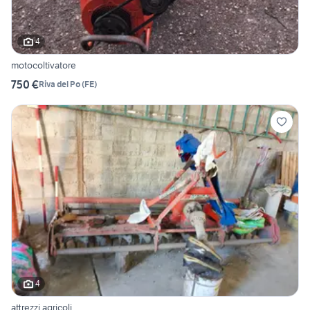
4
motocoltivatore
750 €
Riva del Po
(
FE
)
4
attrezzi agricoli