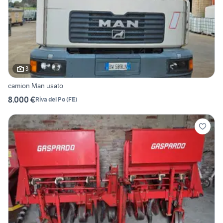
3
camion Man usato
8.000 €
Riva del Po
(
FE
)