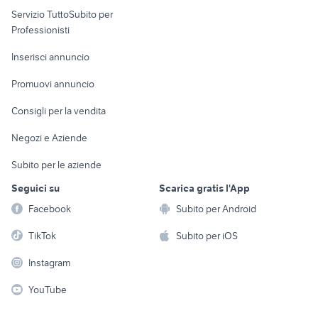
Servizio TuttoSubito per
persona
Informatica
Animali
Professionisti
Arredamento e
Console e
Accessori per
Casalinghi
Inserisci annuncio
Videogiochi
animali
Elettrodomestici
Promuovi annuncio
Audio/Video
Musica e Film
Giardino e Fai da te
Consigli per la vendita
Fotografia
Libri e Riviste
Abbigliamento e
Negozi e Aziende
Telefonia
Strumenti Musicali
Accessori
Subito per le aziende
Sports
Tutto per i bambini
Seguici su
Scarica gratis l'App
Biciclette
Facebook
Subito per Android
Collezionismo
TikTok
Subito per iOS
Instagram
YouTube