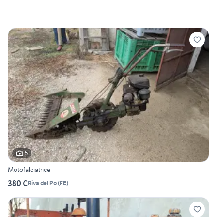
5
Motofalciatrice
380 €
Riva del Po
(
FE
)