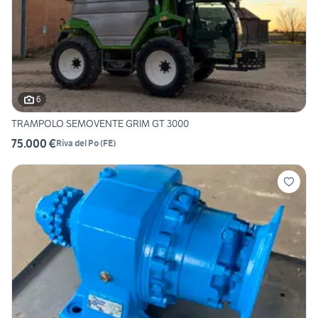
6
TRAMPOLO SEMOVENTE GRIM GT 3000
75.000 €
Riva del Po
(
FE
)