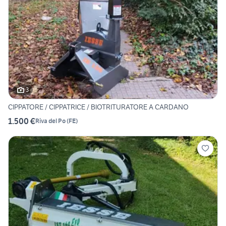
3
CIPPATORE / CIPPATRICE / BIOTRITURATORE A CARDANO
1.500 €
Riva del Po
(
FE
)