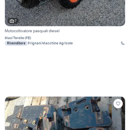
7
Motocoltivatore pasquali diesel
Masi Torello
(
FE
)
Rivenditore
Frignani Macchine Agricole