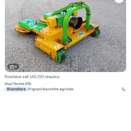
6
Rotofalce salf 140-250 idraulica
Masi Torello
(
FE
)
Rivenditore
Frignani Macchine Agricole