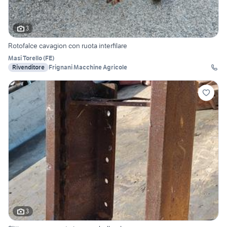
3
Rotofalce cavagion con ruota interfilare
Masi Torello
(
FE
)
Rivenditore
Frignani Macchine Agricole
3