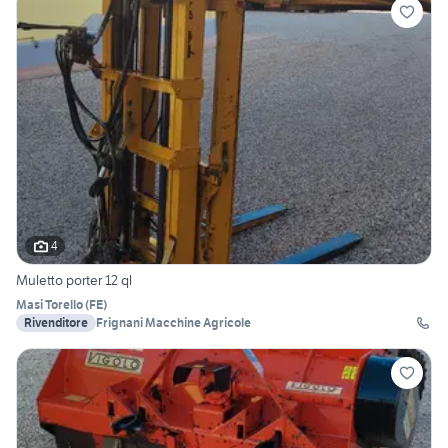
4
Muletto porter 12 ql
Masi Torello
(
FE
)
Rivenditore
Frignani Macchine Agricole