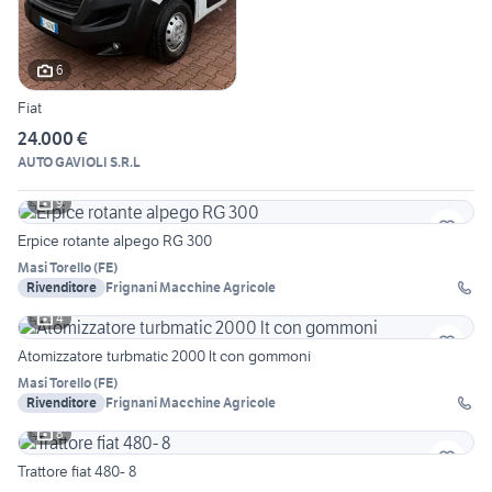
6
Fiat
24.000 €
AUTO GAVIOLI S.R.L
9
Erpice rotante alpego RG 300
Masi Torello
(
FE
)
Rivenditore
Frignani Macchine Agricole
4
Atomizzatore turbmatic 2000 lt con gommoni
Masi Torello
(
FE
)
Rivenditore
Frignani Macchine Agricole
8
Trattore fiat 480- 8