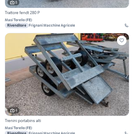
8
Trattore fendt 280 P
Masi Torello
(
FE
)
Rivenditore
Frignani Macchine Agricole
4
Trenini portabins alti
Masi Torello
(
FE
)
Rivenditore
Frignani Macchine Agricole