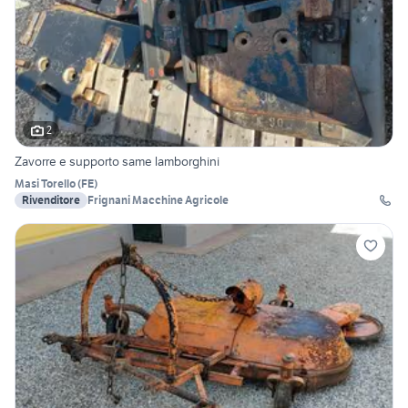
2
Zavorre e supporto same lamborghini
Masi Torello
(
FE
)
Rivenditore
Frignani Macchine Agricole