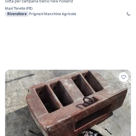
Slitta per campana traino new holland
Masi Torello
(
FE
)
Rivenditore
Frignani Macchine Agricole