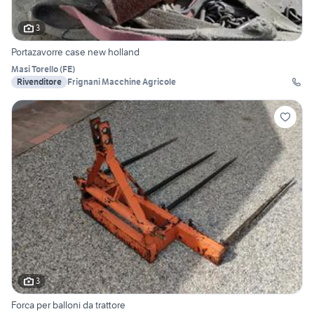
3
Portazavorre case new holland
Masi Torello
(
FE
)
Rivenditore
Frignani Macchine Agricole
3
Forca per balloni da trattore