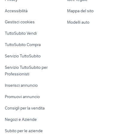
Garage e box
vendita locali Terme Vigliatore
albero di natal completo Sicilia
Caravan e Camper
furgoni rimini
Accessibilità
Mappa del sito
Loft, mansarde e
Veicoli commerciali
altro
Gestisci cookies
Modelli auto
Case vacanza
TuttoSubito Vendi
Uffici e Locali
TuttoSubito Compra
commerciali
Servizio TuttoSubito
elettronica
per la casa e la
sports e hobby
Servizio TuttoSubito per
persona
Informatica
Animali
Professionisti
Arredamento e
Console e
Accessori per
Casalinghi
Inserisci annuncio
Videogiochi
animali
Elettrodomestici
Promuovi annuncio
Audio/Video
Musica e Film
Giardino e Fai da te
Consigli per la vendita
Fotografia
Libri e Riviste
Abbigliamento e
Negozi e Aziende
Telefonia
Strumenti Musicali
Accessori
Subito per le aziende
Sports