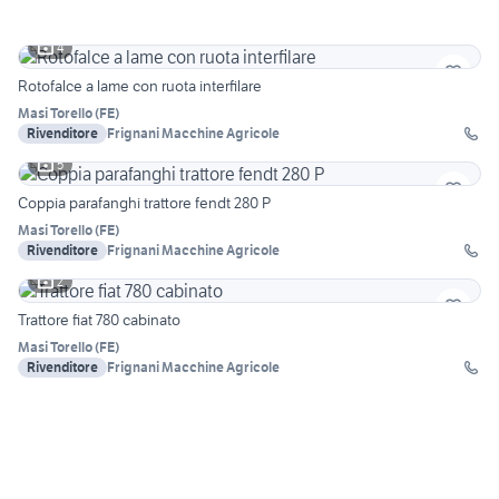
4
Rotofalce a lame con ruota interfilare
Masi Torello
(
FE
)
Rivenditore
Frignani Macchine Agricole
5
Coppia parafanghi trattore fendt 280 P
Masi Torello
(
FE
)
Rivenditore
Frignani Macchine Agricole
2
Trattore fiat 780 cabinato
Masi Torello
(
FE
)
Rivenditore
Frignani Macchine Agricole