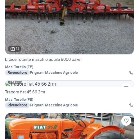
11
Erpice rotante maschio aquila 6000 paker
Masi Torello
(
FE
)
Rivenditore
Frignani Macchine Agricole
13
Trattore fiat 45 66 2rm
Masi Torello
(
FE
)
Rivenditore
Frignani Macchine Agricole