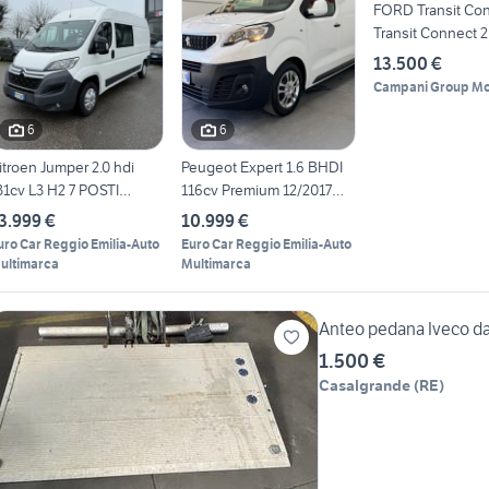
FORD Transit Conn
Transit Connect 
13.500 €
Campani Group M
6
6
itroen Jumper 2.0 hdi
Peugeot Expert 1.6 BHDI
31cv L3 H2 7 POSTI
116cv Premium 12/2017
2/2017
Euro
3.999 €
10.999 €
uro Car Reggio Emilia-Auto
Euro Car Reggio Emilia-Auto
ultimarca
Multimarca
Anteo pedana Iveco da
1.500 €
Casalgrande
(
RE
)