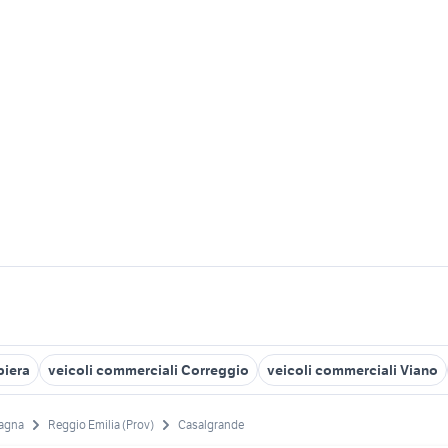
biera
veicoli commerciali Correggio
veicoli commerciali Viano
agna
Reggio Emilia (Prov)
Casalgrande