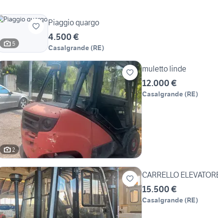
Piaggio quargo
4.500 €
5
Casalgrande
(
RE
)
muletto linde
12.000 €
Casalgrande
(
RE
)
2
15.500 €
Casalgrande
(
RE
)