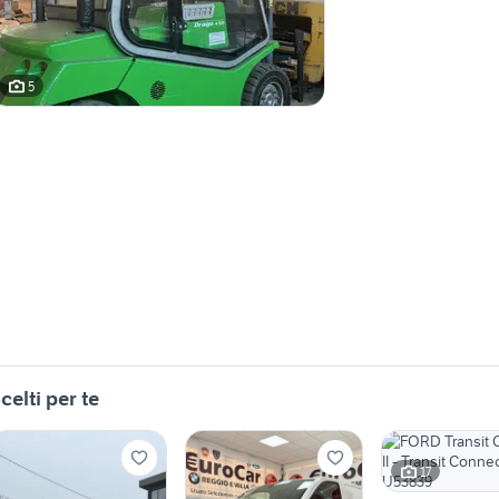
5
celti per te
17