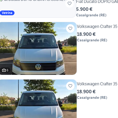
Fiat Ducato DOPIO GA
5.900 €
Vetrina
Casalgrande
(
RE
)
Volkswagen Crafter 35
18.900 €
Casalgrande
(
RE
)
6
Volkswagen Crafter 35
18.900 €
Casalgrande
(
RE
)