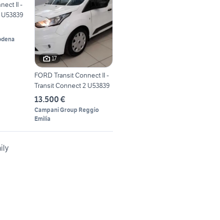
ect II -
2 U53839
odena
17
FORD Transit Connect II -
Transit Connect 2 U53839
13.500 €
Campani Group Reggio
Emilia
ily