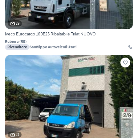
29
Iveco Eurocargo 160E25 Ribaltabile Trilat NUOVO
Rubiera
(
RE
)
Rivenditore
Sanfilippo Autoveicoli Usati
21