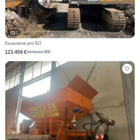
2
Escavatore pmi 922
123.456 €
Ventasso
(
RE
)