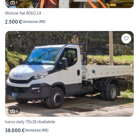
6
Motore fiat 8060.24
2.500 €
Ventasso
(
RE
)
4
Iveco daily 70c18 ribaltabile
38.000 €
Ventasso
(
RE
)