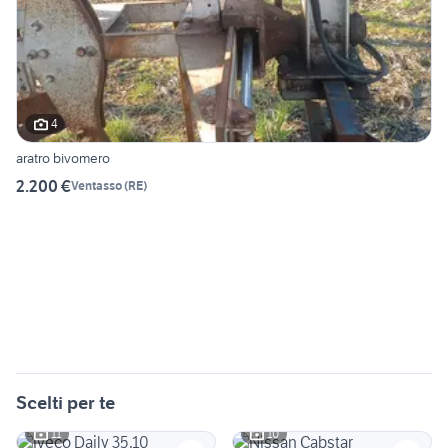
4
aratro bivomero
2.200 €
Ventasso
(
RE
)
Scelti per te
11
10