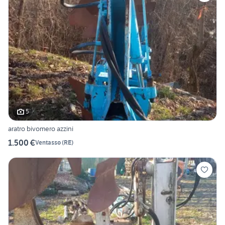
5
aratro bivomero azzini
1.500 €
Ventasso
(
RE
)