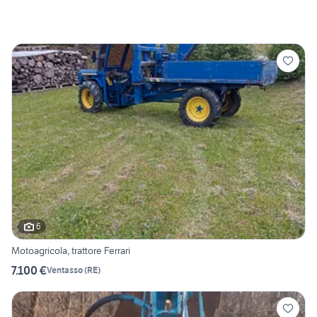
6
Motoagricola, trattore Ferrari
7.100 €
Ventasso
(
RE
)