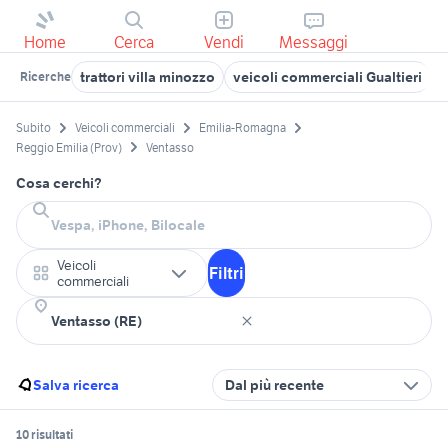
Home
Cerca
Vendi
Messaggi
trattori villa minozzo
veicoli commerciali Gualtieri
p
Ricerche
Subito
Veicoli commerciali
Emilia-Romagna
Reggio Emilia (Prov)
Ventasso
Cosa cerchi?
Veicoli
Filtri
commerciali
Salva ricerca
Dal più recente
10 risultati