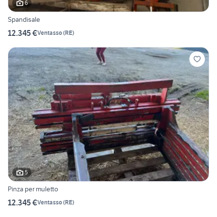
6
Spandisale
12.345 €
Ventasso
(
RE
)
5
Pinza per muletto
12.345 €
Ventasso
(
RE
)