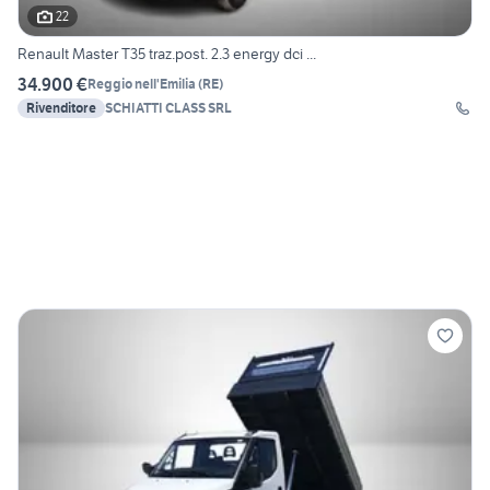
22
Renault Master T35 traz.post. 2.3 energy dci ...
34.900 €
Reggio nell'Emilia
(
RE
)
Rivenditore
SCHIATTI CLASS SRL