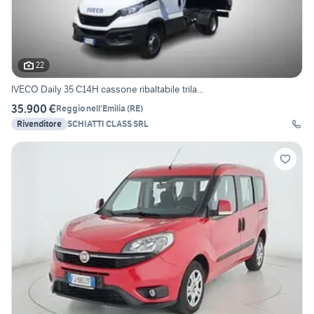
22
IVECO Daily 35 C14H cassone ribaltabile trila...
35.900 €
Reggio nell'Emilia
(
RE
)
Rivenditore
SCHIATTI CLASS SRL