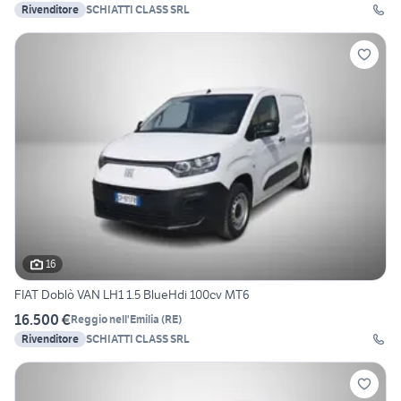
Rivenditore
SCHIATTI CLASS SRL
16
FIAT Doblò VAN LH1 1.5 BlueHdi 100cv MT6
16.500 €
Reggio nell'Emilia
(
RE
)
Rivenditore
SCHIATTI CLASS SRL