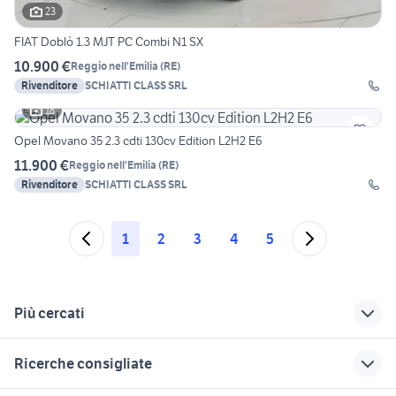
23
FIAT Doblò 1.3 MJT PC Combi N1 SX
10.900 €
Reggio nell'Emilia
(
RE
)
Rivenditore
SCHIATTI CLASS SRL
18
Opel Movano 35 2.3 cdti 130cv Edition L2H2 E6
11.900 €
Reggio nell'Emilia
(
RE
)
Rivenditore
SCHIATTI CLASS SRL
1
2
3
4
5
Più cercati
Correlati
Richerche simili
Suggerimenti
Ricerche consigliate
autocarro veicoli
veicoli commerciali
veicoli commerciali
commerciali Reggio
Borgonovo Val
Bagnolo in Piano