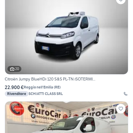
20
Citroën Jumpy BlueHDi 120 S&S PL-TN iSOTERMI...
22.900 €
Reggio nell'Emilia
(
RE
)
Rivenditore
SCHIATTI CLASS SRL