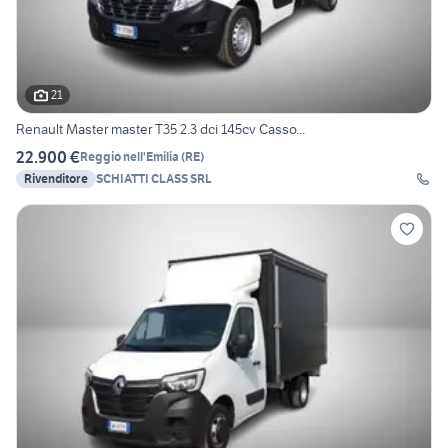
21
Renault Master master T35 2.3 dci 145cv Casso...
22.900 €
Reggio nell'Emilia
(
RE
)
Rivenditore
SCHIATTI CLASS SRL