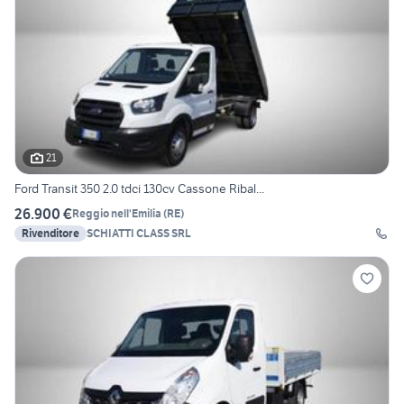
21
Ford Transit 350 2.0 tdci 130cv Cassone Ribal...
26.900 €
Reggio nell'Emilia
(
RE
)
Rivenditore
SCHIATTI CLASS SRL