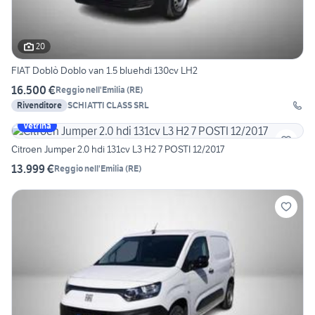
20
FIAT Doblò Doblo van 1.5 bluehdi 130cv LH2
16.500 €
Reggio nell'Emilia
(
RE
)
Rivenditore
SCHIATTI CLASS SRL
Vetrina
Citroen Jumper 2.0 hdi 131cv L3 H2 7 POSTI 12/2017
13.999 €
Reggio nell'Emilia
(
RE
)