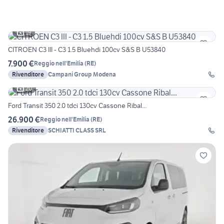
19
CITROEN C3 III - C3 1.5 Bluehdi 100cv S&S B U53840
7.900 €
Reggio nell'Emilia
(
RE
)
Rivenditore
Campani Group Modena
20
Ford Transit 350 2.0 tdci 130cv Cassone Ribal...
26.900 €
Reggio nell'Emilia
(
RE
)
Rivenditore
SCHIATTI CLASS SRL