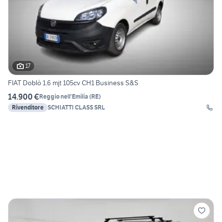
17
FIAT Doblò 1.6 mjt 105cv CH1 Business S&S
14.900 €
Reggio nell'Emilia
(
RE
)
Rivenditore
SCHIATTI CLASS SRL