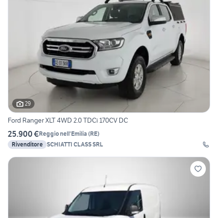
29
Ford Ranger XLT 4WD 2.0 TDCi 170CV DC
25.900 €
Reggio nell'Emilia
(
RE
)
Rivenditore
SCHIATTI CLASS SRL