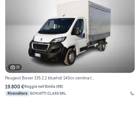
19
Peugeot Boxer 335 2.2 bluehdi 140cv centina t...
19.800 €
Reggio nell'Emilia
(
RE
)
Rivenditore
SCHIATTI CLASS SRL