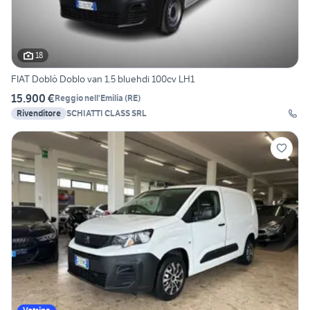
18
FIAT Doblò Doblo van 1.5 bluehdi 100cv LH1
15.900 €
Reggio nell'Emilia
(
RE
)
Rivenditore
SCHIATTI CLASS SRL