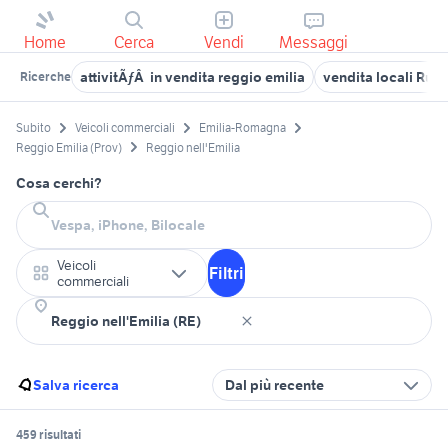
Home
Cerca
Vendi
Messaggi
attivitÃƒÂ in vendita reggio emilia
vendita locali Rubi
Ricerche
Subito
Veicoli commerciali
Emilia-Romagna
Reggio Emilia (Prov)
Reggio nell'Emilia
Cosa cerchi?
Veicoli
Filtri
commerciali
Salva ricerca
Dal più recente
459 risultati