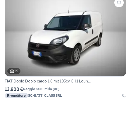
19
FIAT Doblò Doblo cargo 1.6 mjt 105cv CH1 Loun...
13.900 €
Reggio nell'Emilia
(
RE
)
Rivenditore
SCHIATTI CLASS SRL