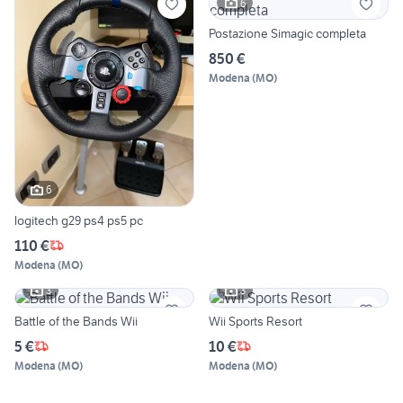
6
Postazione Simagic completa
850 €
Modena
(
MO
)
6
logitech g29 ps4 ps5 pc
110 €
Modena
(
MO
)
3
3
Battle of the Bands Wii
Wii Sports Resort
5 €
10 €
Modena
(
MO
)
Modena
(
MO
)