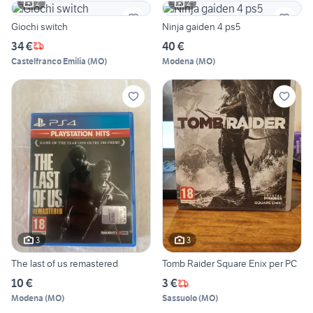
2
2
Giochi switch
Ninja gaiden 4 ps5
34 €
40 €
Castelfranco Emilia
(
MO
)
Modena
(
MO
)
3
3
The last of us remastered
Tomb Raider Square Enix per PC
10 €
3 €
Modena
(
MO
)
Sassuolo
(
MO
)