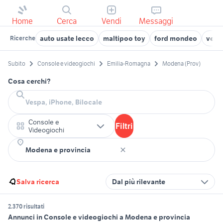
Home
Cerca
Vendi
Messaggi
auto usate lecco
maltipoo toy
ford mondeo
veico
Ricerche
Subito
Console e videogiochi
Emilia-Romagna
Modena (Prov)
Cosa cerchi?
Console e
Filtri
Videogiochi
Salva ricerca
Dal più rilevante
2.370 risultati
Annunci in Console e videogiochi a Modena e provincia