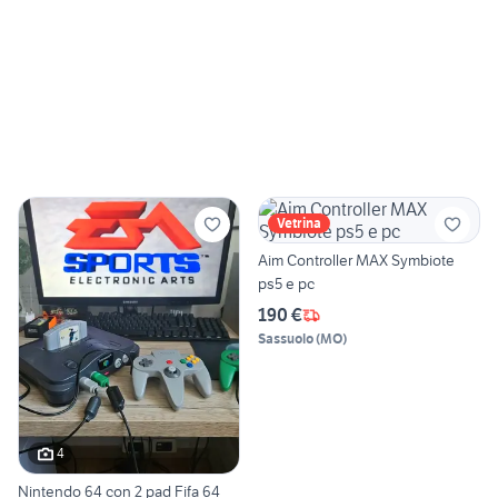
Vetrina
Aim Controller MAX Symbiote
ps5 e pc
190 €
Sassuolo
(
MO
)
4
Nintendo 64 con 2 pad Fifa 64