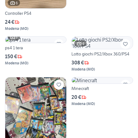
6
Controller PS4
24 €
Modena
(
MO
)
6
4
ps4 1 tera
Lotto giochi PS2/Xbox 360/PS4
150 €
308 €
Modena
(
MO
)
Modena
(
MO
)
Minecraft
20 €
Modena
(
MO
)