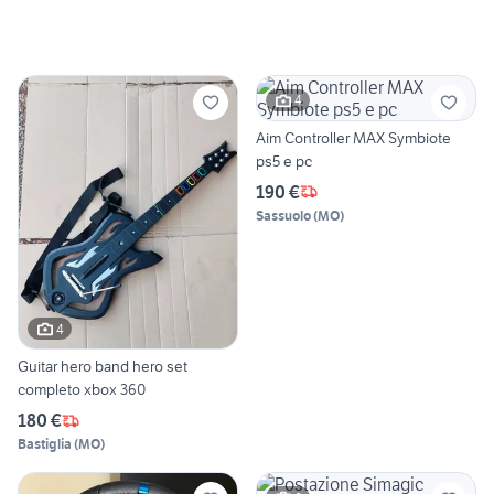
4
Aim Controller MAX Symbiote
ps5 e pc
190 €
Sassuolo
(
MO
)
4
Guitar hero band hero set
completo xbox 360
180 €
Bastiglia
(
MO
)