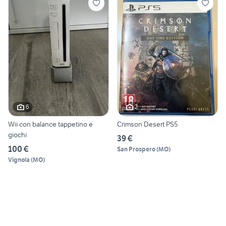
6
2
Wii con balance tappetino e
Crimson Desert PS5
giochi
39 €
100 €
San Prospero
(
MO
)
Vignola
(
MO
)