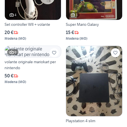
4
3
Set controller WII + volante
Super Mario Galaxy
20 €
15 €
Modena
(
MO
)
Modena
(
MO
)
6
volante originale mariokart per
nintendo
50 €
Modena
(
MO
)
Playstation 4 slim