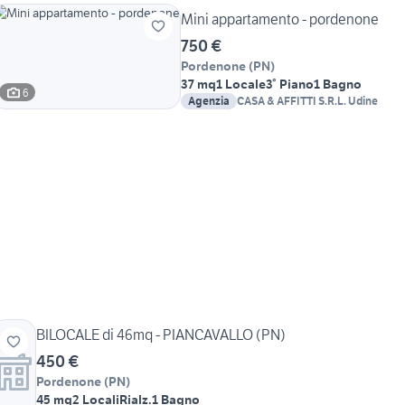
Mini appartamento - pordenone
750 €
Pordenone
(
PN
)
37 mq
1 Locale
3° Piano
1 Bagno
6
Agenzia
CASA & AFFITTI S.R.L. Udine
BILOCALE di 46mq - PIANCAVALLO (PN)
450 €
Pordenone
(
PN
)
45 mq
2 Locali
Rialz.
1 Bagno