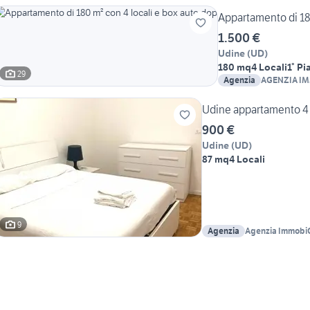
Appartamento di 180
1.500 €
Udine
(
UD
)
180 mq
4 Locali
1° Pi
29
Agenzia
AGENZIA IM
CASTELLO
Udine appartamento 4 
900 €
Udine
(
UD
)
87 mq
4 Locali
9
Agenzia
Agenzia Immobi