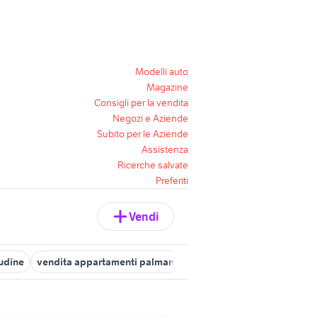
Modelli auto
Magazine
Consigli per la vendita
Negozi e Aziende
Subito per le Aziende
Assistenza
Ricerche salvate
Preferiti
Vendi
 udine
vendita appartamenti palmanova Udine provincia
affitto