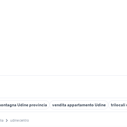
montagna Udine provincia
vendita appartamento Udine
trilocali
lia
udine centro