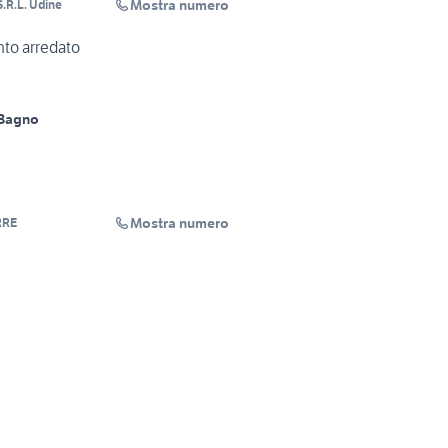
Mostra numero
.R.L. Udine
to arredato
 Bagno
Mostra numero
RRE