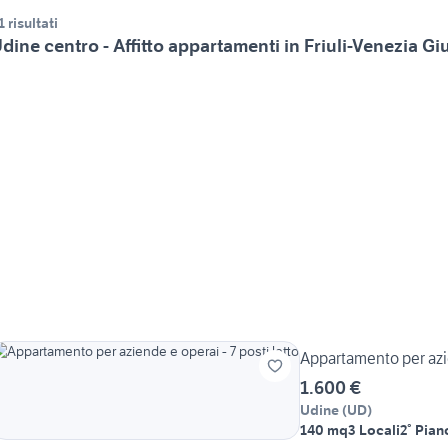
1 risultati
dine centro - Affitto appartamenti in Friuli-Venezia Giu
Appartamento per azie
1.600 €
Udine
(
UD
)
140 mq
3 Locali
2° Pian