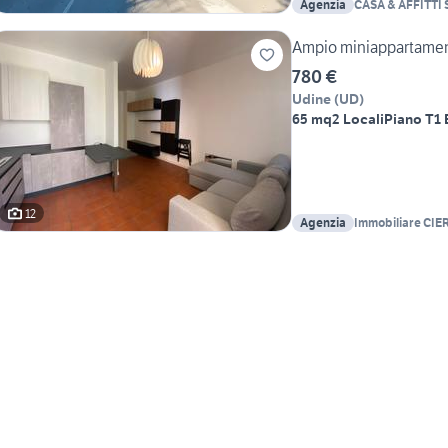
Agenzia
CASA & AFFITTI S
Ampio miniappartamen
780 €
Udine
(
UD
)
65 mq
2 Locali
Piano T
1
12
Agenzia
Immobiliare CIE