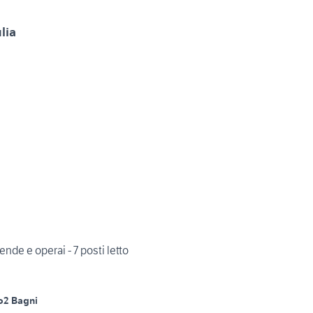
lia
nde e operai - 7 posti letto
o
2 Bagni