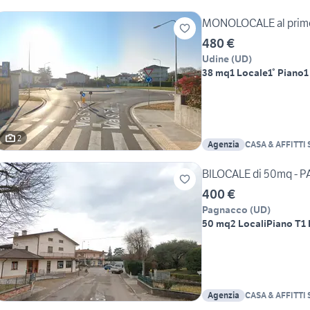
MONOLOCALE al primo
480 €
Udine
(
UD
)
38 mq
1 Locale
1° Piano
1
2
Agenzia
CASA & AFFITTI S
BILOCALE di 50mq - 
400 €
Pagnacco
(
UD
)
50 mq
2 Locali
Piano T
1
Agenzia
CASA & AFFITTI S