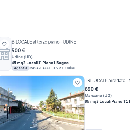
BILOCALE al terzo piano - UDINE
500 €
Udine
(
UD
)
45 mq
2 Locali
1° Piano
1 Bagno
Agenzia
CASA & AFFITTI S.R.L. Udine
TRILOCALE arredato 
650 €
Manzano
(
UD
)
85 mq
3 Locali
Piano T
1