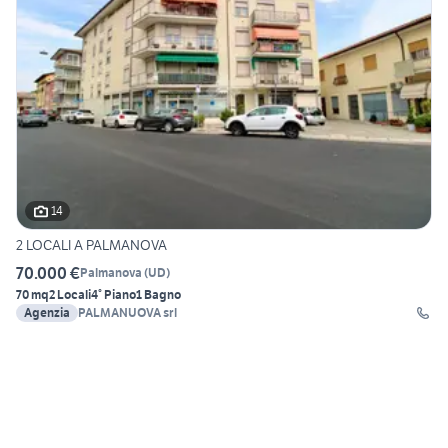
14
2 LOCALI A PALMANOVA
70.000 €
Palmanova
(
UD
)
70 mq
2 Locali
4° Piano
1 Bagno
Agenzia
PALMANUOVA srl