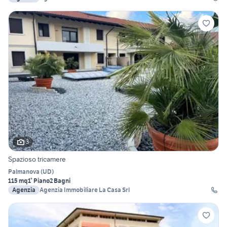
3
Spazioso tricamere
Palmanova
(
UD
)
115 mq
1° Piano
2 Bagni
Agenzia
Agenzia Immobiliare La Casa Srl