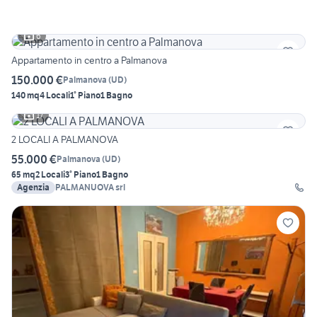
6
Appartamento in centro a Palmanova
150.000 €
Palmanova
(
UD
)
140 mq
4 Locali
1° Piano
1 Bagno
17
2 LOCALI A PALMANOVA
55.000 €
Palmanova
(
UD
)
65 mq
2 Locali
3° Piano
1 Bagno
Agenzia
PALMANUOVA srl