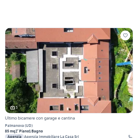
5
Ultimo bicamere con garage e cantina
Palmanova
(
UD
)
85 mq
2° Piano
1 Bagno
Agenzia
Agenzia Immobiliare La Casa Srl