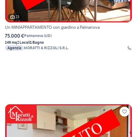
23
Un MINIAPPARTAMENTO con giardino a Palmanova
75.000 €
Palmanova
(
UD
)
149 mq
2 Locali
1 Bagno
Agenzia
MORATTI & RIZZOLI S.R.L.