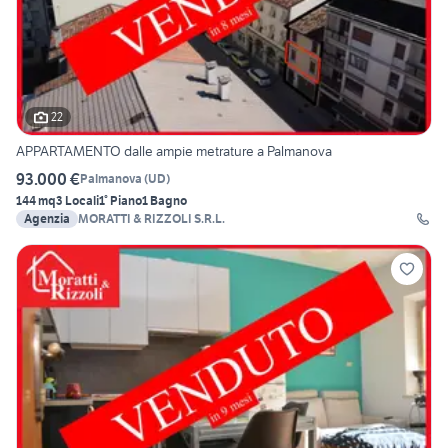
22
APPARTAMENTO dalle ampie metrature a Palmanova
93.000 €
Palmanova
(
UD
)
144 mq
3 Locali
1° Piano
1 Bagno
Agenzia
MORATTI & RIZZOLI S.R.L.