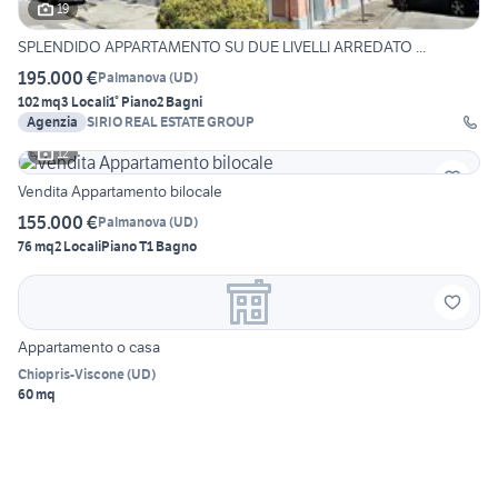
19
SPLENDIDO APPARTAMENTO SU DUE LIVELLI ARREDATO ...
195.000 €
Palmanova
(
UD
)
102 mq
3 Locali
1° Piano
2 Bagni
Agenzia
SIRIO REAL ESTATE GROUP
12
Vendita Appartamento bilocale
155.000 €
Palmanova
(
UD
)
76 mq
2 Locali
Piano T
1 Bagno
Appartamento o casa
Chiopris-Viscone
(
UD
)
60 mq