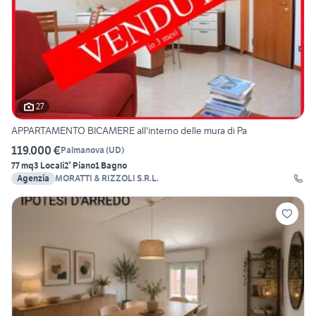
27
APPARTAMENTO BICAMERE all'interno delle mura di Pa
119.000 €
Palmanova
(
UD
)
77 mq
3 Locali
2° Piano
1 Bagno
Agenzia
MORATTI & RIZZOLI S.R.L.