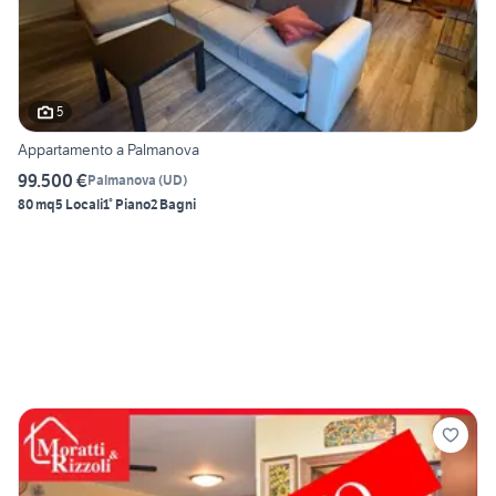
5
Appartamento a Palmanova
99.500 €
Palmanova
(
UD
)
80 mq
5 Locali
1° Piano
2 Bagni