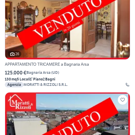
26
APPARTAMENTO TRICAMERE a Bagnaria Arsa
125.000 €
Bagnaria Arsa
(
UD
)
130 mq
5 Locali
1° Piano
2 Bagni
Agenzia
MORATTI & RIZZOLI S.R.L.