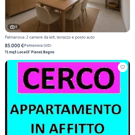
6
Palmanova. 2 camere da lett, terrazzo e posto auto
85.000 €
Palmanova
(
UD
)
71 mq
5 Locali
3° Piano
1 Bagno