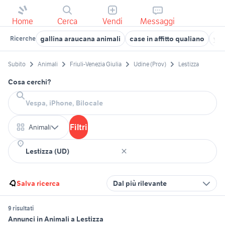
Home
Cerca
Vendi
Messaggi
gallina araucana animali
case in affitto qualiano
yam
Ricerche
Subito
Animali
Friuli-Venezia Giulia
Udine (Prov)
Lestizza
Cosa cerchi?
Filtri
Animali
Salva ricerca
Dal più rilevante
9 risultati
Annunci in Animali a Lestizza