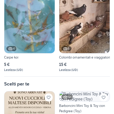
4
6
Carpe koi
Colombi ornamentali e viaggiatori
5 €
15 €
Lestizza
(
UD
)
Lestizza
(
UD
)
Scelti per te
12
Barboncini Mini Toy & Toy con
Pedigree (Toy)