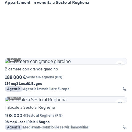
Appartamenti in vendita a Sesto al Reghena
16
Bicamere con grande giardino
188.000 €
Sesto al Reghena
(
PN
)
114 mq
3 Locali
1 Bagno
Agenzia
Agenzia Immobiliare Europa
30
Trilocale a Sesto al Reghena
108.000 €
Sesto al Reghena
(
PN
)
98 mq
4 Locali
Rialz.
1 Bagno
Agenzia
Mediawall - soluzioni e servizi immobiliari