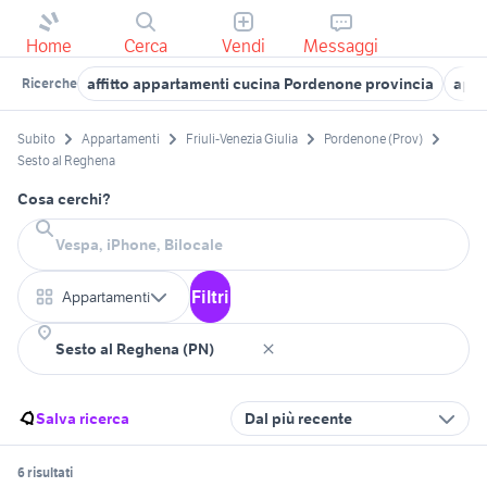
Home
Cerca
Vendi
Messaggi
affitto appartamenti cucina Pordenone provincia
appa
Ricerche
Subito
Appartamenti
Friuli-Venezia Giulia
Pordenone (Prov)
Sesto al Reghena
Cosa cerchi?
Filtri
Appartamenti
Salva ricerca
Dal più recente
6 risultati