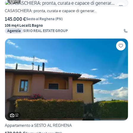
19
CASASCHIERA: pronta, curata e capace di generar...
145.000 €
Sesto al Reghena
(
PN
)
106 mq
4 Locali
1 Bagno
Agenzia
SIRIO REAL ESTATE GROUP
12
Appartamento a SESTO AL REGHENA