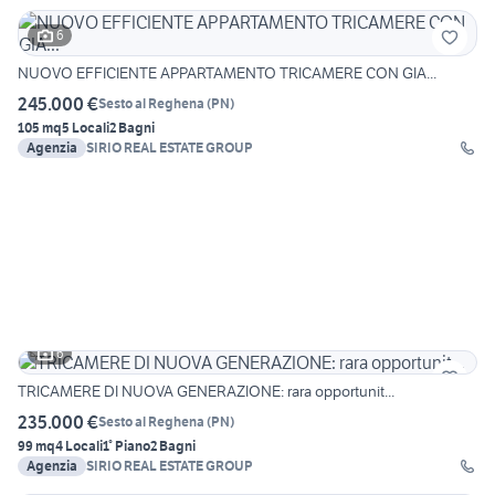
6
NUOVO EFFICIENTE APPARTAMENTO TRICAMERE CON GIA...
245.000 €
Sesto al Reghena
(
PN
)
105 mq
5 Locali
2 Bagni
Agenzia
SIRIO REAL ESTATE GROUP
6
TRICAMERE DI NUOVA GENERAZIONE: rara opportunit...
235.000 €
Sesto al Reghena
(
PN
)
99 mq
4 Locali
1° Piano
2 Bagni
Agenzia
SIRIO REAL ESTATE GROUP