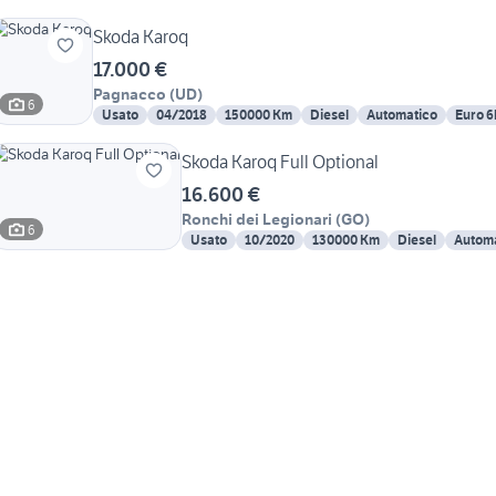
Skoda Karoq
17.000 €
Pagnacco
(
UD
)
6
Usato
04/2018
150000 Km
Diesel
Automatico
Euro 6
Skoda Karoq Full Optional
16.600 €
Ronchi dei Legionari
(
GO
)
6
Usato
10/2020
130000 Km
Diesel
Autom