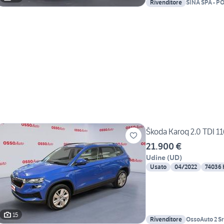
Rivenditore
SINA SPA - 
Škoda Karoq 2.0 TDI 
21.900 €
Udine
(
UD
)
Usato
04/2022
74036
15
Rivenditore
OssoAuto 2 Sr