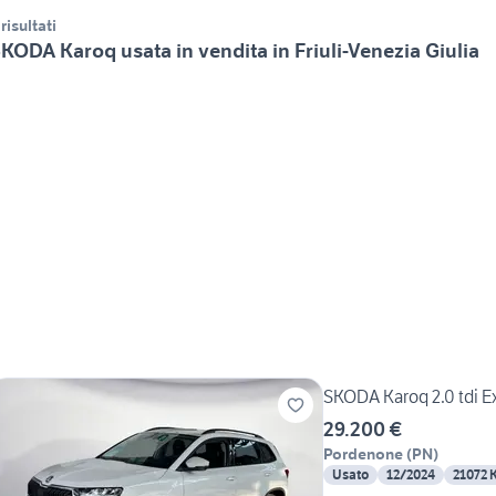
 risultati
KODA Karoq usata in vendita in Friuli-Venezia Giulia
SKODA Karoq 2.0 tdi E
29.200 €
Pordenone
(
PN
)
Usato
12/2024
21072 