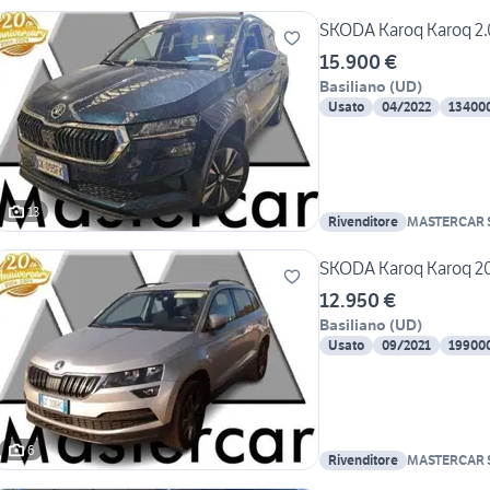
SKODA Karoq Karoq 2.0
15.900 €
Basiliano
(
UD
)
Usato
04/2022
13400
13
Rivenditore
MASTERCAR S
SKODA Karoq Karoq 201
12.950 €
Basiliano
(
UD
)
Usato
09/2021
19900
6
Rivenditore
MASTERCAR S