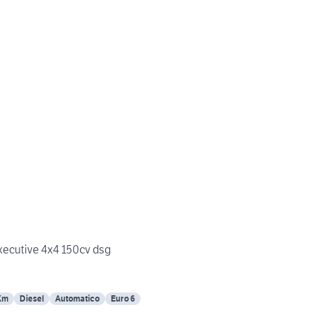
xecutive 4x4 150cv dsg
Km
Diesel
Automatico
Euro 6