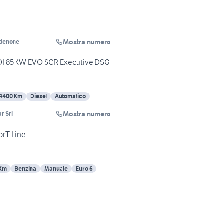
Mostra numero
rdenone
TDI 85KW EVO SCR Executive DSG
4400 Km
Diesel
Automatico
Mostra numero
r Srl
orT Line
 Km
Benzina
Manuale
Euro 6