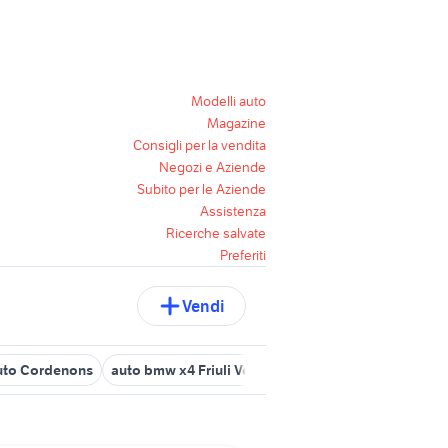
Modelli auto
Magazine
Consigli per la vendita
Negozi e Aziende
Subito per le Aziende
Assistenza
Ricerche salvate
Preferiti
Vendi
uto Cordenons
auto bmw x4 Friuli Venezia Giulia
auto chevrolet F