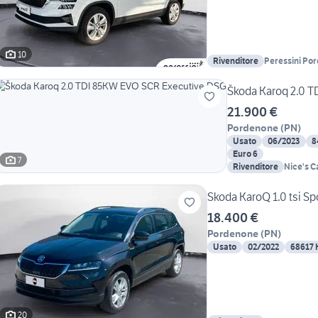
10
Rivenditore
Peressini Po
Škoda Karoq 2.0 
21.900 €
Pordenone
(
PN
)
Usato
06/2023
8
Euro 6
7
Rivenditore
Nice's Ca
Skoda KaroQ 1.0 tsi Sp
18.400 €
Pordenone
(
PN
)
Usato
02/2022
68617
20