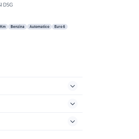
SI DSG
 Km
Benzina
Automatico
Euro 6
a gas barbecue Latina
provincia
auto usate mantova
sports e hobby