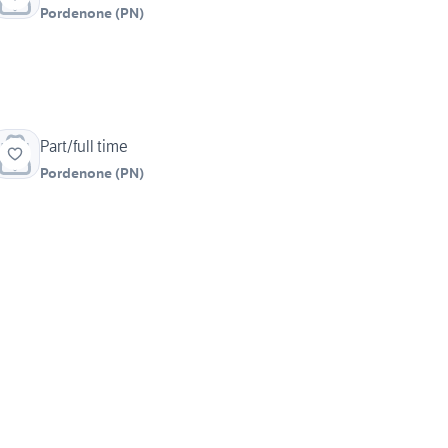
Pordenone
(
PN
)
Part/full time
Pordenone
(
PN
)