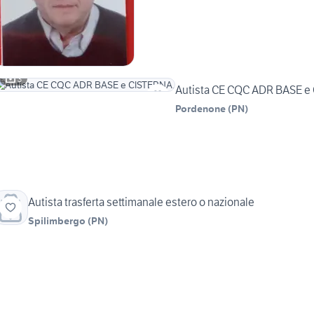
3
Autista CE CQC ADR BASE e
Pordenone
(
PN
)
Autista trasferta settimanale estero o nazionale
Spilimbergo
(
PN
)