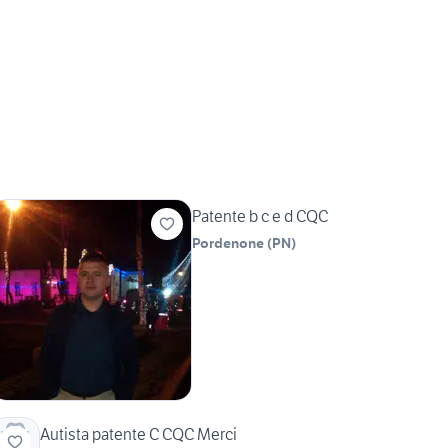
Patente b c e d CQC
Pordenone
(
PN
)
Autista patente C CQC Merci