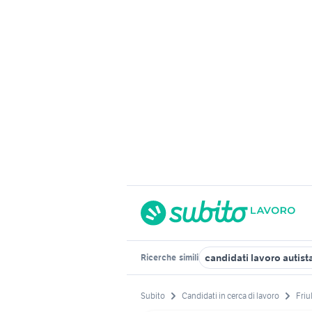
candidati lavoro autista
Ricerche
simili
Subito
Candidati in cerca di lavoro
Friu