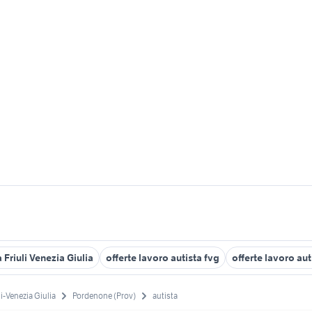
 Friuli Venezia Giulia
offerte lavoro autista fvg
offerte lavoro au
li-Venezia Giulia
Pordenone (Prov)
autista