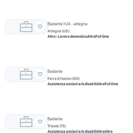
Badante h24 - artegna
Artegna
(
UD
)
Altro - Lavoro domestico
Altro
Full time
Badante
Farra d'Isonzo
(
GO
)
Assistenza anziani e/o disabili
Altro
Full time
Badante
Trieste
(
TS
)
Assistenza anziani e/o disabili
Altro
Altro