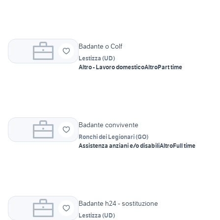
Badante o Colf
Lestizza
(
UD
)
Altro - Lavoro domestico
Altro
Part time
Badante convivente
Ronchi dei Legionari
(
GO
)
Assistenza anziani e/o disabili
Altro
Full time
Badante h24 - sostituzione
Lestizza
(
UD
)