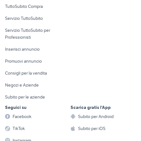
badante Cagliari
Uffici e Locali
TuttoSubito Compra
provincia
commerciali
Servizio TuttoSubito
elettronica
per la casa e la
sports e hobby
Servizio TuttoSubito per
persona
Informatica
Animali
Professionisti
Arredamento e
Console e
Accessori per
Casalinghi
Inserisci annuncio
Videogiochi
animali
Elettrodomestici
Promuovi annuncio
Audio/Video
Musica e Film
Giardino e Fai da te
Consigli per la vendita
Fotografia
Libri e Riviste
Abbigliamento e
Negozi e Aziende
Telefonia
Strumenti Musicali
Accessori
Subito per le aziende
Sports
Tutto per i bambini
Seguici su
Scarica gratis l'App
Biciclette
Facebook
Subito per Android
Collezionismo
TikTok
Subito per iOS
Instagram