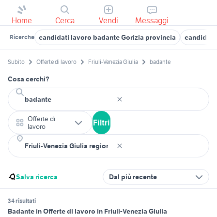
Home
Cerca
Vendi
Messaggi
candidati lavoro badante Gorizia provincia
candidati 
Ricerche
Subito
Offerte di lavoro
Friuli-Venezia Giulia
badante
Cosa cerchi?
Offerte di
Filtri
lavoro
Salva ricerca
Dal più recente
34 risultati
Badante in Offerte di lavoro in Friuli-Venezia Giulia