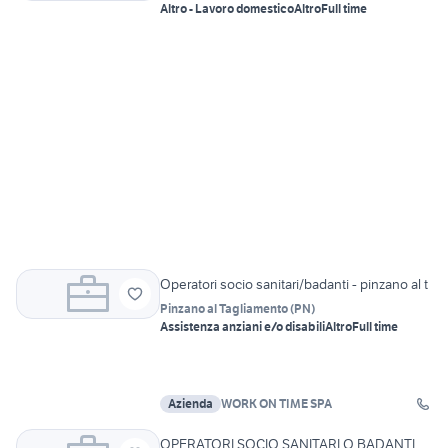
Altro - Lavoro domestico
Altro
Full time
Operatori socio sanitari/badanti - pinzano al t
Pinzano al Tagliamento
(
PN
)
Assistenza anziani e/o disabili
Altro
Full time
Azienda
WORK ON TIME SPA
OPERATORI SOCIO SANITARI O BADANTI